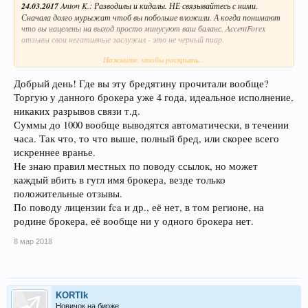
24.03.2017
Anton K.: Разводилы и кидалы. НЕ связывайтесь с ними.
Сначала долго мурыжат чтоб вы побольше вложили. А когда понимают
что вы нацелены на выход просто минусуют ваш баланс. AccentForex
отзывы свои негативные заслужил - это не черный пиар.
Нажмите, чтобы раскрыть...
Комментировать
13.03.2017
ваня: Очередная гребаная пирамида !!!!!! Люди опять в жопе
Добрый день! Где вы эту бредятину прочитали вообще?
!!!! Выплат вскоре не будет, сдуются и всё... капец всем вашим деньгам
!!!!!!
Торгую у данного брокера уже 4 года, идеальное исполнение,
никаких разрывов связи т.д.
Комментировать
Суммы до 1000 вообще выводятся автоматически, в течении
19.02.2017
Drake: Сплошной разводняк а не компания, сплошные
часа. Так что, то что выше, полный бред, или скорее всего
заморочки и ловушки для трейдеров, то прибыль отменят, то вывод
заблокируют, то по партнерке не платят, кухня одним словом. не
искреннее вранье.
связывайтесь, я 3 месяца потратил на них и 480 долларов там застрялою
Не знаю правил местных по поводу ссылок, но может
каждый вбить в гугл имя брокера, везде только
положительные отзывы.
По поводу лицензии fca и др., её нет, в том регионе, на
родине брокера, её вообще ни у одного брокера нет.
8 мар 2018
KORTIk
Новичок на бирже