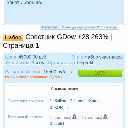
Узнать больше.
П
Р
Файлы cookie
Рекомендуем для трейдинга (VPS + брокеры)
Советник GDow +28 263% |
Набор
Страница 1
Цена:
45000.00 руб.
Этап:
Набор участников
Участников:
3 из ∞
Организатор:
FXprofit
Расчетный взнос:
16500 руб.
В
100%
какой валюте оплачивать?(клик)
Участники покупки
1.
Sollino
,
2.
hamsterXoma
,
Участники покупки:
3.
KORTIk
;
Резервный список:
1. (аноним)
,
2. (аноним)
,
3.
tap61
;