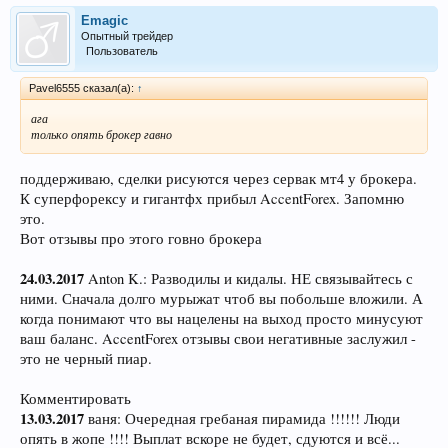
Emagic
Опытный трейдер
Пользователь
Pavel6555 сказал(а):
↑
ага
только опять брокер гавно
поддерживаю, сделки рисуются через сервак мт4 у брокера.
К суперфорексу и гигантфх прибыл AccentForex. Запомню
это.
Вот отзывы про этого говно брокера
24.03.2017
Anton K.: Разводилы и кидалы. НЕ связывайтесь с
ними. Сначала долго мурыжат чтоб вы побольше вложили. А
когда понимают что вы нацелены на выход просто минусуют
ваш баланс. AccentForex отзывы свои негативные заслужил -
это не черный пиар.
Комментировать
13.03.2017
ваня: Очередная гребаная пирамида !!!!!! Люди
опять в жопе !!!! Выплат вскоре не будет, сдуются и всё...