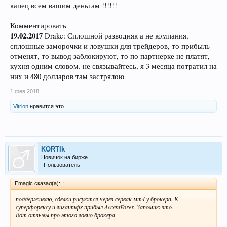
капец всем вашим деньгам !!!!!!
Комментировать
19.02.2017
Drake: Сплошной разводняк а не компания,
сплошные заморочки и ловушки для трейдеров, то прибыль
отменят, то вывод заблокируют, то по партнерке не платят,
кухня одним словом. не связывайтесь, я 3 месяца потратил на
них и 480 долларов там застрялою
1 фев 2018
Vitrion
нравится это.
KORTIk
Новичок на бирже
Пользователь
Emagic сказал(а):
↑
поддерживаю, сделки рисуются через сервак мт4 у брокера. К
суперфорексу и гигантфх прибыл AccentForex. Запомню это.
Вот отзывы про этого говно брокера