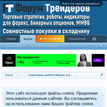
Войти или зарегистрироваться
Главная
🔥 Топ складчин
Пользователи
Форум
Поиск сообщений
Последние сообщения
Форум
...
Советники, роботы Форекс и бинарных опционов
Р
Этот сайт использует файлы cookie. Продолжая
x
С
пользоваться данным сайтом, Вы соглашаетесь
на использование нами Ваших файлов cookie.
V