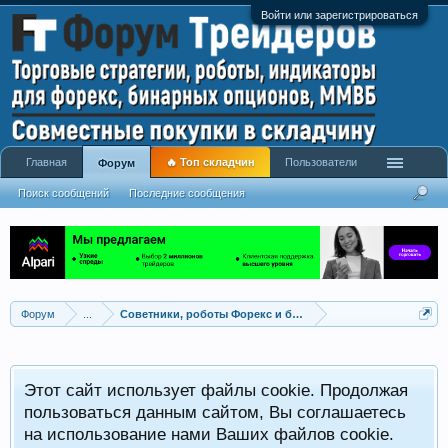
Войти или зарегистрироваться
Главная
🔥 Топ складчин
Пользователи
Форум
Поиск сообщений
Последние сообщения
Форум
...
Советники, роботы Форекс и бинарных опционов
Р
Этот сайт использует файлы cookie. Продолжая
x
С
пользоваться данным сайтом, Вы соглашаетесь
на использование нами Ваших файлов cookie.
V