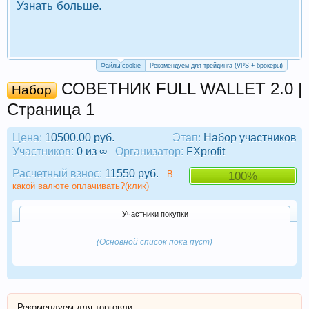
Узнать больше.
П
Р
Файлы cookie
Рекомендуем для трейдинга (VPS + брокеры)
СОВЕТНИК FULL WALLET 2.0 |
Набор
Страница 1
Цена:
10500.00 руб.
Этап:
Набор участников
Участников:
0 из ∞
Организатор:
FXprofit
Расчетный взнос:
11550 руб.
В
100%
какой валюте оплачивать?(клик)
Участники покупки
(Основной список пока пуст)
Рекомендуем для торговли