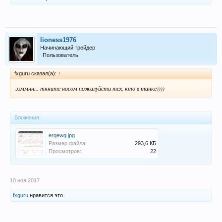
lioness1976
Начинающий трейдер
Пользователь
fxguru сказал(а):
↑
ээммнн... ткните носом пожалуйста тех, кто в танке))))
Вложения:
ergewg.jpg
Размер файла:
293,6 КБ
Просмотров:
22
10 ноя 2017
fxguru
нравится это.