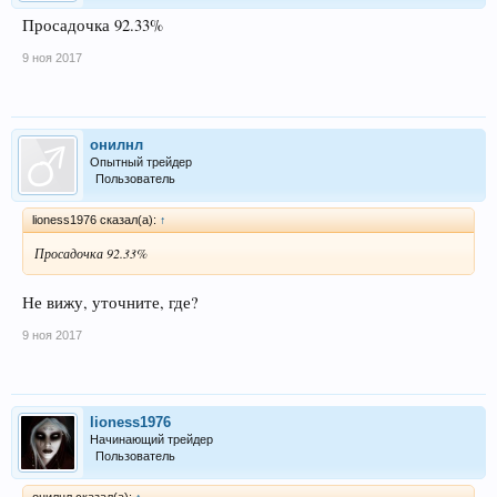
Просадочка 92.33%
9 ноя 2017
онилнл
Опытный трейдер
Пользователь
lioness1976 сказал(а):
↑
Просадочка 92.33%
Не вижу, уточните, где?
9 ноя 2017
lioness1976
Начинающий трейдер
Пользователь
онилнл сказал(а):
↑