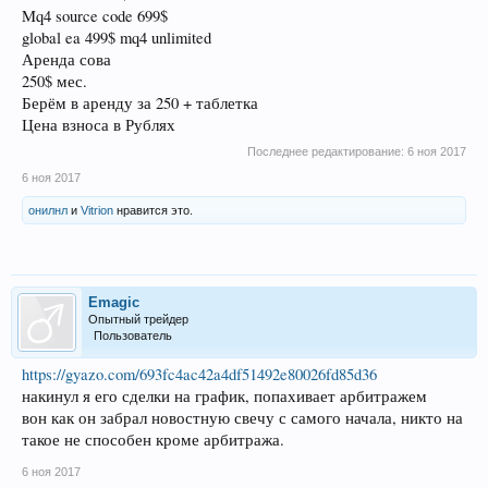
Mq4 source code 699$
global ea 499$ mq4 unlimited
Аренда сова
250$ мес.
Берём в аренду за 250 + таблетка
Цена взноса в Рублях
Последнее редактирование:
6 ноя 2017
6 ноя 2017
онилнл
и
Vitrion
нравится это.
Emagic
Опытный трейдер
Пользователь
https://gyazo.com/693fc4ac42a4df51492e80026fd85d36
накинул я его сделки на график, попахивает арбитражем
вон как он забрал новостную свечу с самого начала, никто на
такое не способен кроме арбитража.
6 ноя 2017