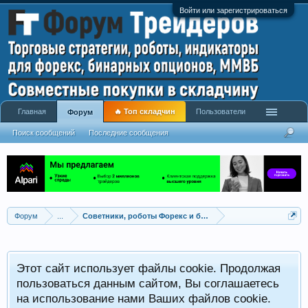
Войти или зарегистрироваться
Главная
🔥 Топ складчин
Пользователи
Форум
Поиск сообщений
Последние сообщения
Форум
...
Советники, роботы Форекс и бинарных опционов
Р
Этот сайт использует файлы cookie. Продолжая
x
С
пользоваться данным сайтом, Вы соглашаетесь
на использование нами Ваших файлов cookie.
V