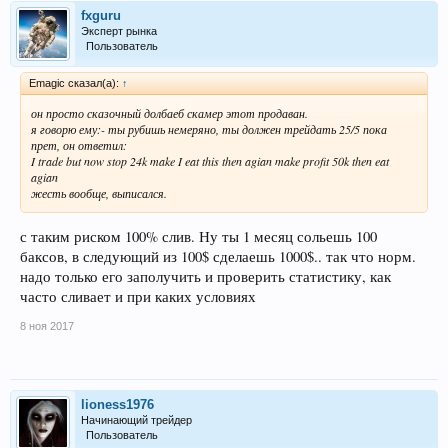
fxguru
Эксперт рынка
Пользователь
Emagic сказал(а):
↑
он просто сказочный долбаеб скамер этот продаван.
я говорю ему:- ты рубишь немеряно, ты должен трейдать 25/5 пока
прет, он ответил:
I trade but now stop 24k make I eat this then agian make profit 50k then eat
agian
жесть вообще, выписался.
с таким риском 100% слив. Ну ты 1 месяц сольешь 100
баксов, в следующий из 100$ сделаешь 1000$.. так что норм.
надо только его заполучить и проверить статистику, как
часто сливает и при каких условиях
8 ноя 2017
lioness1976
Начинающий трейдер
Пользователь