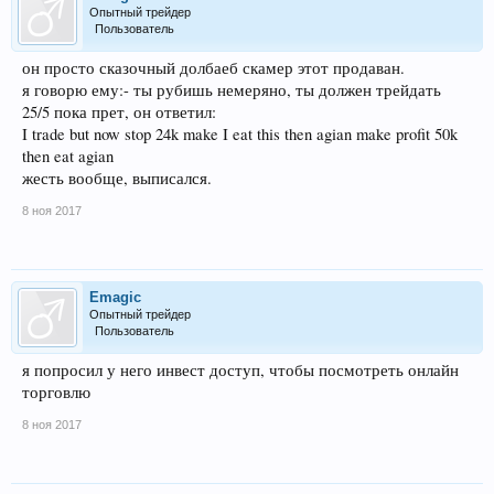
Опытный трейдер
Пользователь
он просто сказочный долбаеб скамер этот продаван.
я говорю ему:- ты рубишь немеряно, ты должен трейдать
25/5 пока прет, он ответил:
I trade but now stop 24k make I eat this then agian make profit 50k
then eat agian
жесть вообще, выписался.
8 ноя 2017
Emagic
Опытный трейдер
Пользователь
я попросил у него инвест доступ, чтобы посмотреть онлайн
торговлю
8 ноя 2017