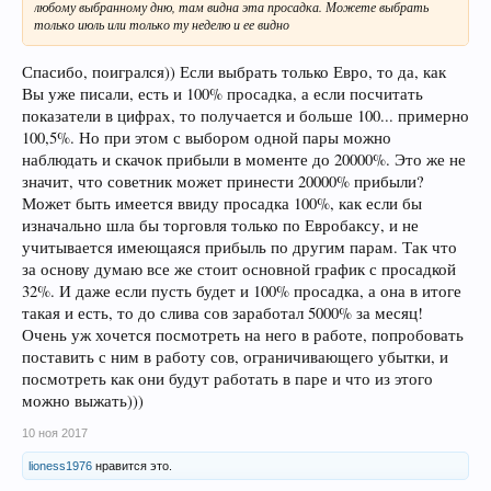
любому выбранному дню, там видна эта просадка. Можете выбрать
только июль или только ту неделю и ее видно
Спасибо, поигрался)) Если выбрать только Евро, то да, как
Вы уже писали, есть и 100% просадка, а если посчитать
показатели в цифрах, то получается и больше 100... примерно
100,5%. Но при этом с выбором одной пары можно
наблюдать и скачок прибыли в моменте до 20000%. Это же не
значит, что советник может принести 20000% прибыли?
Может быть имеется ввиду просадка 100%, как если бы
изначально шла бы торговля только по Евробаксу, и не
учитывается имеющаяся прибыль по другим парам. Так что
за основу думаю все же стоит основной график с просадкой
32%. И даже если пусть будет и 100% просадка, а она в итоге
такая и есть, то до слива сов заработал 5000% за месяц!
Очень уж хочется посмотреть на него в работе, попробовать
поставить с ним в работу сов, ограничивающего убытки, и
посмотреть как они будут работать в паре и что из этого
можно выжать)))
10 ноя 2017
lioness1976
нравится это.