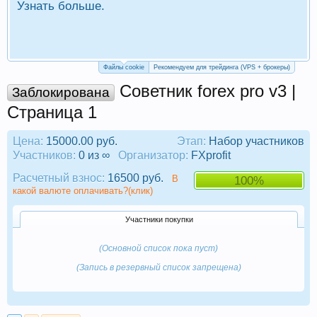
Узнать больше.
П
Р
Файлы cookie
Рекомендуем для трейдинга (VPS + брокеры)
Советник forex pro v3 |
Заблокирована
Страница 1
Цена:
15000.00 руб.
Этап:
Набор участников
Участников:
0 из ∞
Организатор:
FXprofit
Расчетный взнос:
16500 руб.
В
100%
какой валюте оплачивать?(клик)
Участники покупки
(Основной список пока пуст)
(Запись в резервный список запрещена)