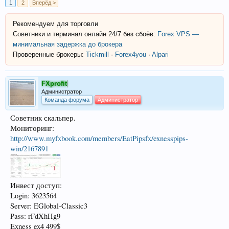
1
2
Вперёд >
Рекомендуем для торговли
Советники и терминал онлайн 24/7 без сбоёв:
Forex VPS —
минимальная задержка до брокера
Проверенные брокеры:
Tickmill
·
Forex4you
·
Alpari
FXprofit
Администратор
Команда форума
Администратор
Советник скальпер.
Мониторинг:
http://www.myfxbook.com/members/EatPipsfx/exnesspips-
win/2167891
Инвест доступ:
Login: 3623564
Server: EGlobal-Classic3
Pass: rFdXhHg9
Exness ex4 499$