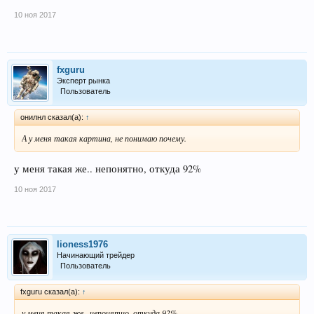
10 ноя 2017
fxguru
Эксперт рынка
Пользователь
онилнл сказал(а):
↑
А у меня такая картина, не понимаю почему.
у меня такая же.. непонятно, откуда 92%
10 ноя 2017
lioness1976
Начинающий трейдер
Пользователь
fxguru сказал(а):
↑
у меня такая же.. непонятно, откуда 92%