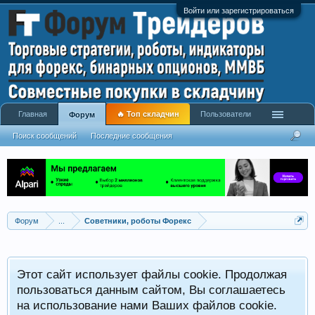
Войти или зарегистрироваться
Главная
🔥 Топ складчин
Пользователи
Форум
Поиск сообщений
Последние сообщения
Форум
...
Советники, роботы Форекс
Р
Этот сайт использует файлы cookie. Продолжая
x
С
пользоваться данным сайтом, Вы соглашаетесь
на использование нами Ваших файлов cookie.
V