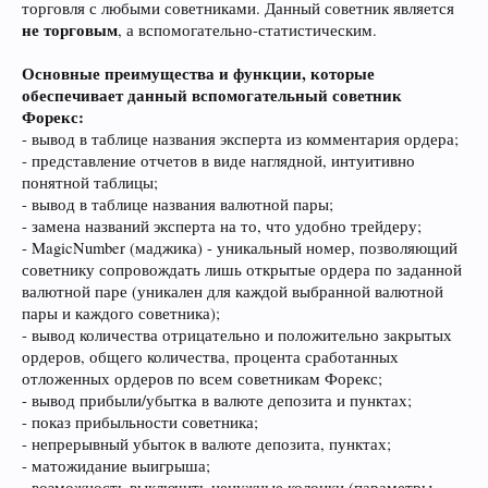
торговля с любыми советниками. Данный советник является
не торговым
, а вспомогательно-статистическим.
Основные преимущества и функции, которые
обеспечивает данный вспомогательный советник
Форекс:
- вывод в таблице названия эксперта из комментария ордера;
- представление отчетов в виде наглядной, интуитивно
понятной таблицы;
- вывод в таблице названия валютной пары;
- замена названий эксперта на то, что удобно трейдеру;
- MagicNumber (маджика) - уникальный номер, позволяющий
советнику сопровождать лишь открытые ордера по заданной
валютной паре (уникален для каждой выбранной валютной
пары и каждого советника);
- вывод количества отрицательно и положительно закрытых
ордеров, общего количества, процента сработанных
отложенных ордеров по всем советникам Форекс;
- вывод прибыли/убытка в валюте депозита и пунктах;
- показ прибыльности советника;
- непрерывный убыток в валюте депозита, пунктах;
- матожидание выигрыша;
- возможность выключить ненужные колонки (параметры