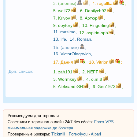
3. (аноним)
,
4.
rogullka
,
5.
well72
,
6.
Danilych92
,
7.
Krivov
,
8.
Артюр
,
9.
deytery
,
10.
Fingerling
,
11.
masimo
,
12.
aspirin-spb
,
13.
life
,
14.
Roman
,
15. (аноним)
,
16.
VictorOlegovich
,
17.
Данил
,
18.
Vitrion
;
Доп. список:
1.
zah191
,
2.
NEFF
,
3.
Wormkey
,
4.
o.m.8
,
5.
AleksandrSH
,
6.
Geo1973
;
Рекомендуем для торговли
Советники и терминал онлайн 24/7 без сбоёв:
Forex VPS —
минимальная задержка до брокера
Проверенные брокеры:
Tickmill
·
Forex4you
·
Alpari