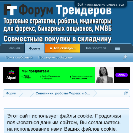
Войти или зарегистрироваться
Главная
🔥 Топ складчин
Пользователи
Форум
Поиск сообщений
Последние сообщения
Форум
...
Советники, роботы Форекс и бинарных опционов
Р
Этот сайт использует файлы cookie. Продолжая
x
С
пользоваться данным сайтом, Вы соглашаетесь
на использование нами Ваших файлов cookie.
V