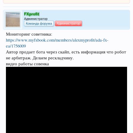
FXprofit
Администратор
Команда форума
Администратор
Мониторинг советника:
https://www.myfxbook.com/members/alexmyprofit/ada-fx-
ea/1756009
Автор продает бота через скайп, есть информация что робот
не арбитраж. Делаем рескладчину.
видео работы совенка