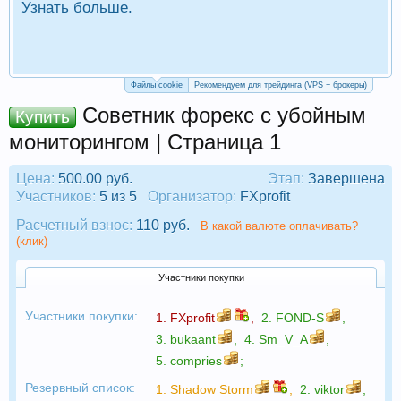
Узнать больше.
П
Р
Файлы cookie
Рекомендуем для трейдинга (VPS + брокеры)
Советник форекс с убойным
Купить
мониторингом | Страница 1
Цена:
500.00 руб.
Этап:
Завершена
Участников:
5 из 5
Организатор:
FXprofit
Расчетный взнос:
110 руб.
В какой валюте оплачивать?
(клик)
Участники покупки
Участники покупки:
1.
FXprofit
,
2.
FOND-S
,
3.
bukaant
,
4.
Sm_V_A
,
5.
compries
;
Резервный список:
1.
Shadow Storm
,
2.
viktor
,