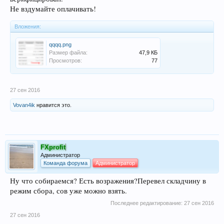
Не вздумайте оплачивать!
Вложения:
qqqq.png
Размер файла:
47,9 КБ
Просмотров:
77
27 сен 2016
Vovan4ik
нравится это.
FXprofit
Администратор
Команда форума
Администратор
Ну что собираемся? Есть возражения?Перевел складчину в
режим сбора, сов уже можно взять.
Последнее редактирование:
27 сен 2016
27 сен 2016