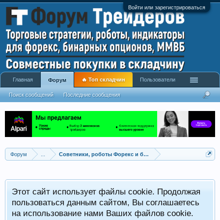
Войти или зарегистрироваться
Главная
🔥 Топ складчин
Пользователи
Форум
Поиск сообщений
Последние сообщения
Форум
...
Советники, роботы Форекс и бинарных опционов
Р
Этот сайт использует файлы cookie. Продолжая
x
С
пользоваться данным сайтом, Вы соглашаетесь
на использование нами Ваших файлов cookie.
V