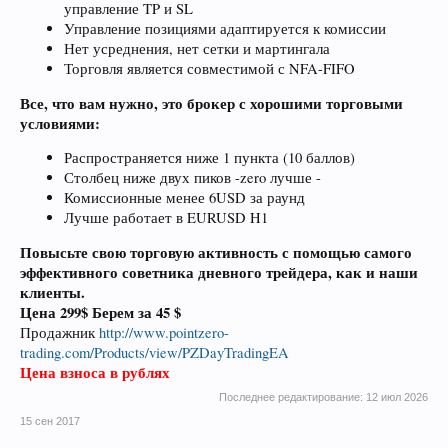
управление TP и SL
Управление позициями адаптируется к комиссии
Нет усреднения, нет сетки и мартингала
Торговля является совместимой с NFA-FIFO
Все, что вам нужно, это брокер с хорошими торговыми
условиями:
Распространяется ниже 1 пункта (10 баллов)
Столбец ниже двух пиков -zero лучше -
Комиссионные менее 6USD за раунд
Лучше работает в EURUSD H1
Повысьте свою торговую активность с помощью самого
эффективного советника дневного трейдера, как и наши
клиенты.
Цена 299$ Берем за 45 $
Продажник
http://www.pointzero-
trading.com/Products/view/PZDayTradingEA
Цена взноса в рублях
Последнее редактирование:
12 июл 2026
15 сен 2017