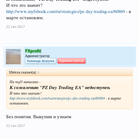
И что это значит?
http://www.myfxbook.com/ru/strategies/pz-day-trading-ea/60869
- в
марте остановлен.
21 сен 2017
FXprofit
Администратор
Команда форума
Администратор
55kksa сказал(а):
↑
На mql5 написано -
К сожалению "PZ Day Trading EA" недоступен.
И что это значит?
http://www.myfxbook.com/ru/strategies/pz-day-trading-ea/60869
- в марте
остановлен.
Без понятия. Выкупим и узнаем
21 сен 2017