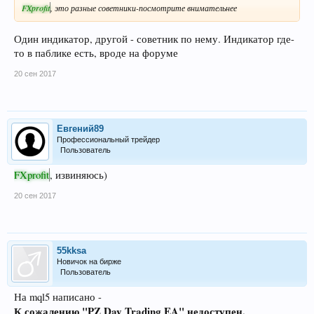
FXprofit
, это разные советники-посмотрите внимательнее
Один индикатор, другой - советник по нему. Индикатор где-
то в паблике есть, вроде на форуме
20 сен 2017
Евгений89
Профессиональный трейдер
Пользователь
FXprofit
, извиняюсь)
20 сен 2017
55kksa
Новичок на бирже
Пользователь
На mql5 написано -
К сожалению "PZ Day Trading EA" недоступен.