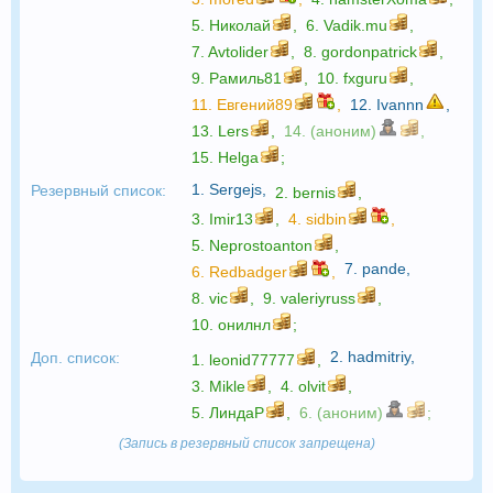
5.
Николай
,
6.
Vadik.mu
,
7.
Avtolider
,
8.
gordonpatrick
,
9.
Рамиль81
,
10.
fxguru
,
11.
Евгений89
,
12.
Ivannn
,
13.
Lers
,
14. (аноним)
,
15.
Helga
;
1.
Sergejs
,
Резервный список:
2.
bernis
,
3.
Imir13
,
4.
sidbin
,
5.
Neprostoanton
,
7.
pande
,
6.
Redbadger
,
8.
vic
,
9.
valeriyruss
,
10.
онилнл
;
2.
hadmitriy
,
Доп. список:
1.
leonid77777
,
3.
Mikle
,
4.
olvit
,
5.
ЛиндаР
,
6. (аноним)
;
(Запись в резервный список запрещена)