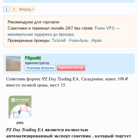
1
2
Вперёд >
Рекомендуем для торговли
Советники и терминал онлайн 24/7 без сбоёв:
Forex VPS —
минимальная задержка до брокера
Проверенные брокеры:
Tickmill
·
Forex4you
·
Alpari
FXprofit
Администратор
Команда форума
Администратор
Советник форекс PZ Day Trading EA. Складчина: взнос 198 ₽
вместо полной цены, мест 15.
PZ Day Trading EA
является полностью
автоматизированный эксперт советник , который торгует