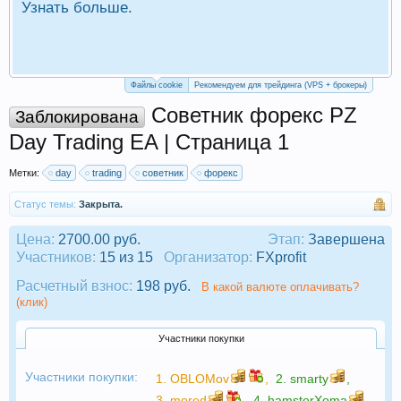
Узнать больше.
П
Р
Файлы cookie
Рекомендуем для трейдинга (VPS + брокеры)
Советник форекс PZ
Заблокирована
Day Trading EA | Страница 1
Метки:
day
trading
советник
форекс
Статус темы:
Закрыта.
Цена:
2700.00 руб.
Этап:
Завершена
Участников:
15 из 15
Организатор:
FXprofit
Расчетный взнос:
198 руб.
В какой валюте оплачивать?
(клик)
Участники покупки
Участники покупки:
1.
OBLOMov
,
2.
smarty
,
3.
mored
,
4.
hamsterXoma
,