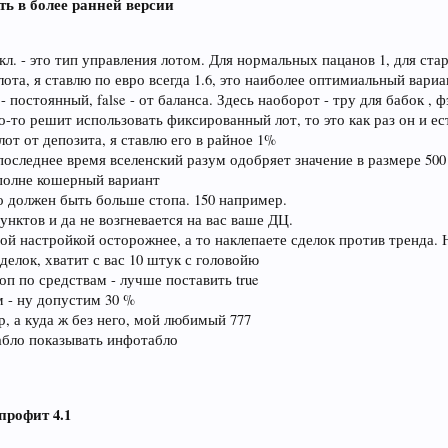
ть в более ранней версии
кл. - это тип управления лотом. Для нормальных пацанов 1, для ста
. лота, я ставлю по евро всегда 1.6, это наиболее оптимиальный вари
e - постоянный, false - от баланса. Здесь наоборот - тру для бабок , 
то-то решит использовать фиксированный лот, то это как раз он и ес
 лот от депозита, я ставлю его в райное 1%
в последнее время вселенский разум одобряет значение в размере 500 
 вполне кошерный вариант
чно должен быть больше стопа. 150 например.
 пунктов и да не возгневается на вас ваше ДЦ.
этой настройкой осторожнее, а то наклепаете сделок против тренда. 
делок, хватит с вас 10 штук с головойю
топ по средствам - лучше поставить true
ам - ну допустим 30 %
, а куда ж без него, мой любимый 777
табло показывать инфотабло
профит 4.1