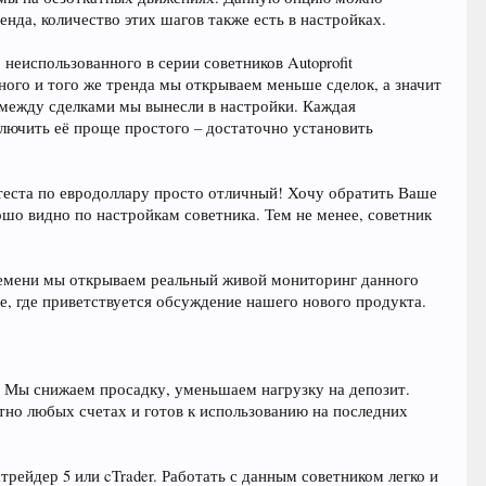
енда, количество этих шагов также есть в настройках.
 неиспользованного в серии советников Autoprofit
ного и того же тренда мы открываем меньше сделок, а значит
между сделками мы вынесли в настройки. Каждая
лючить её проще простого – достаточно установить
т теста по евродоллару просто отличный! Хочу обратить Ваше
ошо видно по настройкам советника. Тем не менее, советник
времени мы открываем реальный живой мониторинг данного
е, где приветствуется обсуждение нашего нового продукта.
е. Мы снижаем просадку, уменьшаем нагрузку на депозит.
ютно любых счетах и готов к использованию на последних
йдер 5 или cTrader. Работать с данным советником легко и