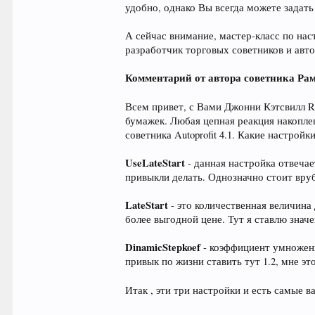
удобно, однако Вы всегда можете задать
А сейчас внимание, мастер-класс по наст
разработчик торговых советников и авто
Комментарий от автора советника Ра
Всем привет, с Вами Джонни Кэтсвилл R
бумажек. Любая цепная реакция накопле
советника Autoprofit 4.1. Какие настро
UseLateStart
- данная настройка отвечае
привыкли делать. Однозначно стоит вру
LateStart
- это количественная величина
более выгодной цене. Тут я ставлю значе
DinamicStepkoef
- коэффициент умножени
привык по жизни ставить тут 1.2, мне э
Итак , эти три настройки и есть самые 