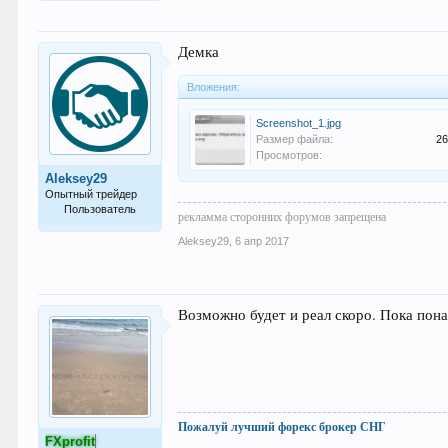
139
Демка
Вложения:
Screenshot_1.jpg
Размер файла:
26
Просмотров:
Aleksey29
Опытный трейдер
Пользователь
рекламма сторонних форумов запрещена
120
Aleksey29
,
6 апр 2017
Возможно будет и реал скоро. Пока пон
Пожалуй лучший форекс брокер СНГ
FXprofit