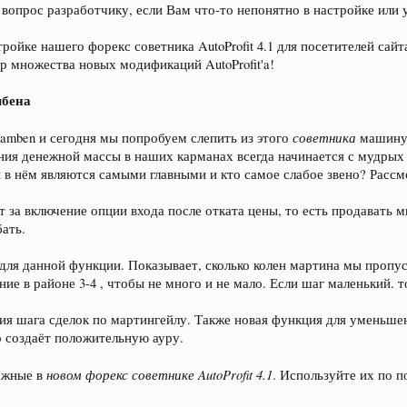
 вопрос разработчику, если Вам что-то непонятно в настройке или 
ройке нашего форекс советника AutoProfit 4.1 для посетителей сайта
р множества новых модификаций AutoProfit'a!
мбена
советника
amben и сегодня мы попробуем слепить из этого
машину 
ния денежной массы в наших карманах всегда начинается с мудрых
йки в нём являются самыми главными и кто самое слабое звено? Расс
т за включение опции входа после отката цены, то есть продавать м
бать.
 для данной функции. Показывает, сколько колен мартина мы пропу
ние в районе 3-4 , чтобы не много и не мало. Если шаг маленький. 
я шага сделок по мартингейлу. Также новая функция для уменьшения
то создаёт положительную ауру.
новом форекс советнике AutoProfit 4.1
важные в
. Используйте их по п