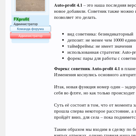
Auto-profit 4.1
– это наша последняя вер
новое добавили. Советник также можно 
позволяет это делать.
FXprofit
Администратор
Команда форума
вид советника: безиндикаторный
Администратор
депозит: не менее чем 10000 един
63.994
таймфреймы: не имеет значения
использованная стратегия: Auto-pro
форекс пары для работы с сове
Форекс советник Auto-profit 4.1
в плане
Изменения коснулись основного алгоритм
Итак, новая функция номер один – задер
себя во флэте, но как только происход
Суть её состоит в том, что от момента 
прошла сперва некоторое расстояние, а 
пройдёт вниз, для села – пока поднимет
Таким образом мы входим в сделку по бо
взятых отрезках, однако главная наша 