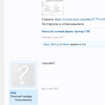
Скачать
https://cloud.mail.ru/public/C7Vw/
Тестируем и отписываемся.
Пожалуй лучший форекс брокер СНГ
FXprofit
,
6 апр 2017
viktor
,
Mari-ya
и
Vitrion
нравится это.
спасибо!
jinji
,
6 апр 2017
jinji
Опытный трейдер
Пользователь