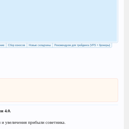
Как
с у
Рег
ение
Сбор взносов
Новые складчины
Рекомендуем для трейдинга (VPS + брокеры)
и 4.0.
 и увеличения прибыли советника.