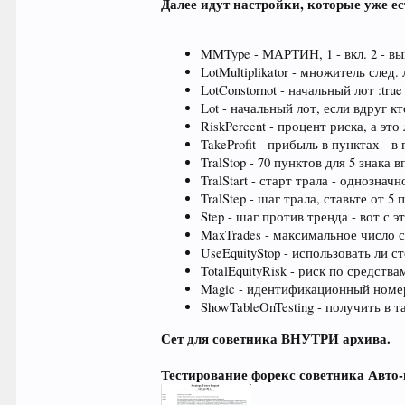
Далее идут настройки, которые уже ес
MMType - МАРТИН, 1 - вкл. 2 - вы
LotMultiplikator - множитель след
LotConstornot - начальный лот :tru
Lot - начальный лот, если вдруг к
RiskPercent - процент риска, а это
TakeProfit - прибыль в пунктах - 
TralStop - 70 пунктов для 5 знака
TralStart - старт трала - однозна
TralStep - шаг трала, ставьте от 5
Step - шаг против тренда - вот с 
MaxTrades - максимальное число с
UseEquityStop - использовать ли с
TotalEquityRisk - риск по средств
Magic - идентификационный номер
ShowTableOnTesting - получить в 
Сет для советника ВНУТРИ архива.
Тестирование форекс советника Авто-