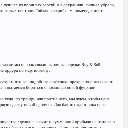
мое лучшее из прошлых версий мы сохранили, лишнее убрали,
илинговых центров. Гибкая настройка манименеджмента
ь также мы использовали рыночные сделки Buy & Sell.
ие ордера по мартингейлу.
е секрет, что все подобные советники прекрасно показывают
 мы и пытаемся бороться с помощью новой функции.
но куда, по тренду, или против него, мы ждём, чтобы цена
ервую сделку новой цепочки. Для бая мы ждём пока цена
личества сделок, а значит и суммарной прибыли на отдельно
темы на безоткатных движениях. Данную опцию можно