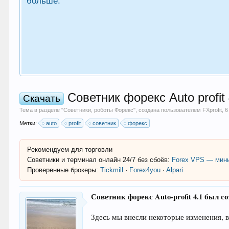
больше.
Советник форекс Auto profit 
Скачать
Тема в разделе "
Советники, роботы Форекс
", создана пользователем
FXprofit
,
6
Метки:
auto
profit
советник
форекс
Рекомендуем для торговли
Советники и терминал онлайн 24/7 без сбоёв:
Forex VPS — мини
Проверенные брокеры:
Tickmill
·
Forex4you
·
Alpari
Советник форекс Auto-profit 4.1 был со
Здесь мы внесли некоторые изменения, 