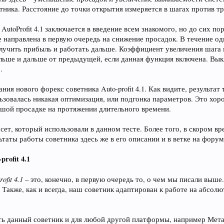
тника. Расстояние до точки открытия измеряется в шагах против тр
utoProfit 4.1 заключается в введение всем знакомого, но до сих пор
 направлена в первую очередь на снижение просадок. В течение од
лучить прибыль и работать дальше. Коэффициент увеличения шага 
льше и дальше от предыдущей, если данная функция включена. Вык
.
ия нового форекс советника Auto-profit 4.1. Как видите, результа
ьзовалась никакая оптимизация, или подгонка параметров. Это хор
ьшой просадке на протяжении длительного времени.
сет, который использовали в данном тесте. Более того, в скором 
таты работы советника здесь же в его описании и в ветке на форум
rofit 4.1
fit 4.1
– это, конечно, в первую очередь то, о чем мы писали выш
Также, как и всегда, наш советник адаптирован к работе на абсол
данный советник и для любой другой платформы, например Метатре