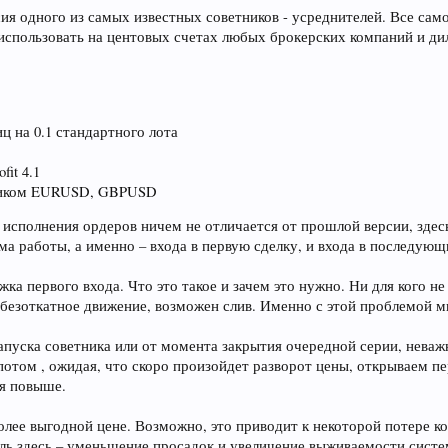
сия одного из самых известных советников - усреднителей. Все са
использовать на центовых счетах любых брокерских компаний и д
иц на 0.1 стандартного лота
fit 4.1
тником EURUSD, GBPUSD
 исполнения ордеров ничем не отличается от прошлой версии, здес
а работы, а именно – входа в первую сделку, и входа в последующ
жка первого входа. Что это такое и зачем это нужно. Ни для кого н
ит безоткатное движение, возможен слив. Именно с этой проблемой
запуска советника или от момента закрытия очередной серии, неваж
потом , ожидая, что скоро произойдет разворот цены, открываем п
ся повыше.
лее выгодной цене. Возможно, это приводит к некоторой потере ко
цель здесь – уменьшение просадок и увеличение выживаемости сис