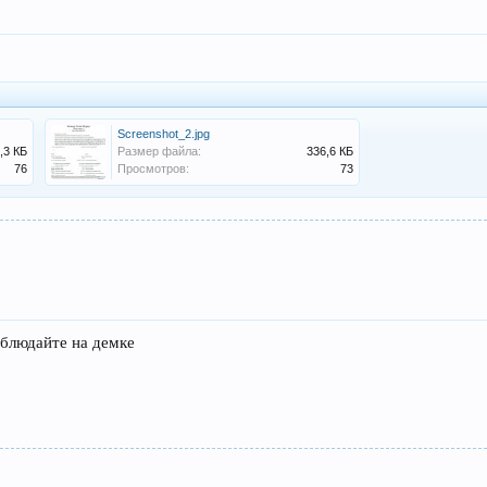
Screenshot_2.jpg
,3 КБ
Размер файла:
336,6 КБ
76
Просмотров:
73
аблюдайте на демке