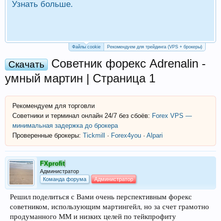
Узнать больше.
П
Р
Файлы cookie
Рекомендуем для трейдинга (VPS + брокеры)
Советник форекс Adrenalin -
Скачать
умный мартин | Страница 1
Рекомендуем для торговли
Советники и терминал онлайн 24/7 без сбоёв:
Forex VPS —
минимальная задержка до брокера
Проверенные брокеры:
Tickmill
·
Forex4you
·
Alpari
FXprofit
Администратор
Команда форума
Администратор
Решил поделиться с Вами очень перспективным форекс
советником, использующим мартингейл, но за счет грамотно
продуманного ММ и низких целей по тейкпрофиту