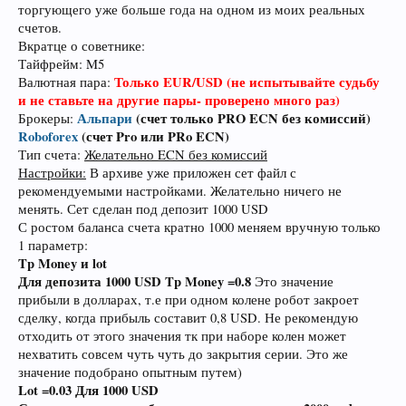
торгующего уже больше года на одном из моих реальных
счетов.
Вкратце о советнике:
Тайфрейм: M5
Только EUR/USD (не испытывайте судьбу
Валютная пара:
и не ставьте на другие пары- проверено много раз)
Альпари
(счет только PRO ECN без комиссий)
Брокеры:
Roboforex
(счет Pro или PRo ECN)
Тип счета:
Желательно ECN без комиссий
Настройки:
В архиве уже приложен сет файл с
рекомендуемыми настройками. Желательно ничего не
менять. Сет сделан под депозит 1000 USD
С ростом баланса счета кратно 1000 меняем вручную только
1 параметр:
Tp Money и lot
Для депозита 1000 USD Tp Money =0.8
Это значение
прибыли в долларах, т.е при одном колене робот закроет
сделку, когда прибыль составит 0,8 USD. Не рекомендую
отходить от этого значения тк при наборе колен может
нехватить совсем чуть чуть до закрытия серии. Это же
значение подобрано опытным путем)
Lot =0.03 Для 1000 USD