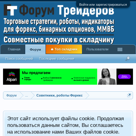
Войти или зарегистрироваться
Главная
🔥 Топ складчин
Пользователи
Форум
Поиск сообщений
Последние сообщения
Форум
...
Советники, роботы Форекс
Р
Этот сайт использует файлы cookie. Продолжая
x
С
пользоваться данным сайтом, Вы соглашаетесь
на использование нами Ваших файлов cookie.
V