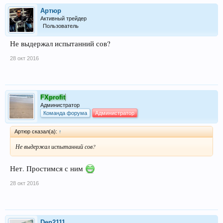
Артюр
Активный трейдер
Пользователь
Не выдержал испытанний сов?
28 окт 2016
FXprofit
Администратор
Команда форума
Администратор
Артюр сказал(а):
↑
Не выдержал испытанний сов?
Нет. Простимся с ним
28 окт 2016
Den2111