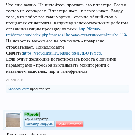
Что еще важно. Не пытайтесь прогнать его в тестере. Реал и
тестер не совпадает. В тестере льет - в реале живет. Ввиду
того, что робот все таки мартин - ставьте общий стоп в
процентах от депозита, например вспомогательным роботом
ограничивающим просадку из темы
http://forum-
treiderov.com/index.php?threads/Форекс-советник-scalpturbo.119/
На новостях можно его не отключать - прекрасно
отрабатывает. Понаблюдайте.
Скачать:
https://cloud.mail.ru/public/684F/tBUTvYcoJ
Если будут желающие потестировать робота с другими
параметрами - просьба выкладывать мониторинги с
названием валютных пар и таймфреймов
21 сен 2016
Shadow Storm
нравится это.
FXprofit
Администратор
Команда форума
Администратор
Торговля на Фомках: