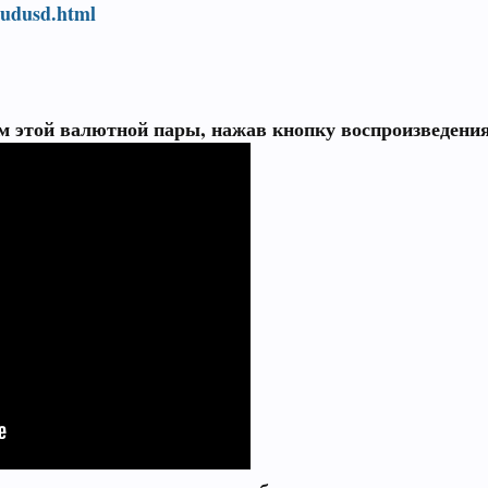
audusd.html
м этой валютной пары, нажав кнопку воспроизведени