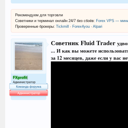
Рекомендуем для торговли
Советники и терминал онлайн 24/7 без сбоёв:
Forex VPS — мини
Проверенные брокеры:
Tickmill
·
Forex4you
·
Alpari
Советник Fluid Trader
удво
... И как вы можете использова
за 12 месяцев, даже если у вас н
FXprofit
Администратор
Команда форума
Администратор
64.007