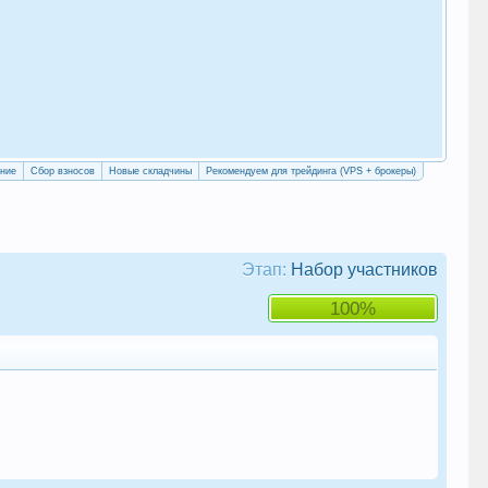
«Уч
сво
ение
Сбор взносов
Новые складчины
Рекомендуем для трейдинга (VPS + брокеры)
Этап:
Набор участников
100%