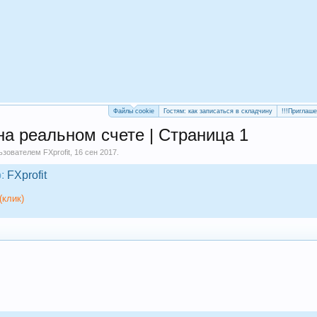
Файлы cookie
Гостям: как записаться в складчину
!!!Приглаш
на реальном счете | Страница 1
льзователем
FXprofit
,
16 сен 2017
.
:
FXprofit
(клик)