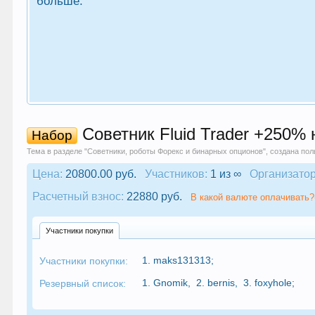
больше.
Советник Fluid Trader +250% 
Набор
Тема в разделе "
Советники, роботы Форекс и бинарных опционов
", создана по
Цена:
20800.00 руб.
Участников:
1 из ∞
Организатор
Расчетный взнос:
22880 руб.
В какой валюте оплачивать?
Участники покупки
1.
maks131313
;
Участники покупки:
1.
Gnomik
,
2.
bernis
,
3.
foxyhole
;
Резервный список: