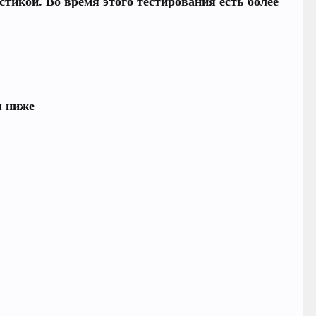
истикой.
Во время этого тестирования есть более
я ниже