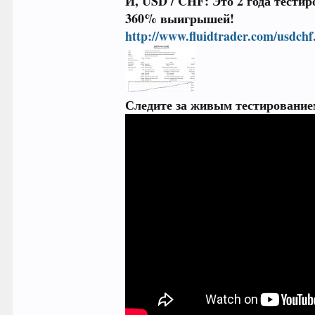
И, USD / CHF:
Это 2 года тестир
360% выигрышей!
http://www.fluidtrader.com/usdchf
Следите за живым тестирование