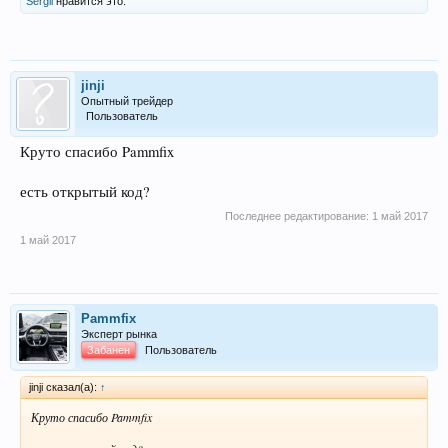
Sergii
нравится это.
jinji
Опытный трейдер
Пользователь
Круто спасибо Pammfix
есть открытый код?
Последнее редактирование:
1 май 2017
1 май 2017
Pammfix
Эксперт рынка
Забанен
Пользователь
jinji сказал(а):
↑
Круто спасибо Pammfix