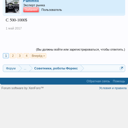
Pammfix
Эксперт рынка
Забанен
Пользователь
С 500-1000$
1 май 2017
(Вы должны войти или зарегистрироваться, чтобы ответить.)
1
2
3
4
Вперёд >
Форум
...
Советники, роботы Форекс
Обратная связь
Помощь
Forum software by XenForo™
Условия и правила