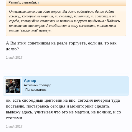
Pammfix сказал(а):
↑
Ответьте только на один вопрос. Вы давно видели(если да то дайте
ссылку), которые ни мартин, ни скальпер, ни ночник, ни зависящий от
спреда, который(со стопами) на истории торугет прибыльно? Надеюсь
ответил на ваш вопрос. А стейтмент я могу выложить, только меня
опять "выскочкой" назовут
А Вы этим советником на реале торгуете, если да, то как
долго?
1 май 2017
Артюр
Активный трейдер
Пользователь
ок, есть свободный центовик на впс, сегодня вечером туда
поставлю, постараюсь сегодня и мониторинг сделать,
выложу здесь, учитывая что это не мартин, не ночник, и со
стопами
1 май 2017