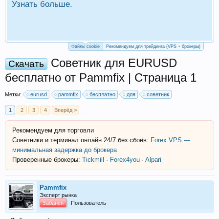
Узнать больше.
П
Р
Файлы cookie
Рекомендуем для трейдинга (VPS + брокеры)
Советник для EURUSD
Скачать
бесплатно от Pammfix | Страница 1
Метки:
eurusd
pammfix
бесплатно
для
советник
1
2
3
4
Вперёд >
Рекомендуем для торговли
Советники и терминал онлайн 24/7 без сбоёв:
Forex VPS —
минимальная задержка до брокера
Проверенные брокеры:
Tickmill
·
Forex4you
·
Alpari
Pammfix
Эксперт рынка
Забанен
Пользователь