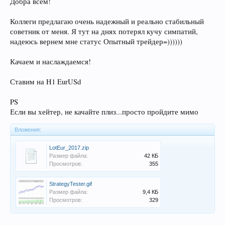
Добра всем!
Коллеги предлагаю очень надежный и реально стабильный
советник от меня. Я тут на днях потерял кучу симпатий,
надеюсь вернем мне статус Опытный трейдер=))))))
Качаем и наслаждаемся!
Ставим на H1 EurUSd
PS
Если вы хейтер, не качайте плиз...просто пройдите мимо
Вложения:
LotEur_2017.zip
Размер файла:
42 КБ
Просмотров:
355
StrategyTester.gif
Размер файла:
9,4 КБ
Просмотров:
329