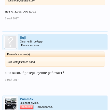
есть открытый код?
нет открытого кода
1 май 2017
jinji
Опытный трейдер
Пользователь
Pammfix сказал(а):
↑
нет открытого кода
а на каком брокере лучше работает?
1 май 2017
Pammfix
Эксперт рынка
Забанен
Пользователь