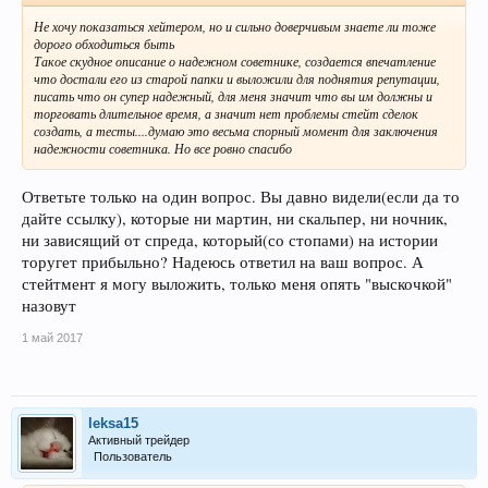
Не хочу показаться хейтером, но и сильно доверчивым знаете ли тоже
дорого обходиться быть
Такое скудное описание о надежном советнике, создается впечатление
что достали его из старой папки и выложили для поднятия репутации,
писать что он супер надежный, для меня значит что вы им должны и
торговать длительное время, а значит нет проблемы стейт сделок
создать, а тесты....думаю это весьма спорный момент для заключения
надежности советника. Но все ровно спасибо
Ответьте только на один вопрос. Вы давно видели(если да то
дайте ссылку), которые ни мартин, ни скальпер, ни ночник,
ни зависящий от спреда, который(со стопами) на истории
торугет прибыльно? Надеюсь ответил на ваш вопрос. А
стейтмент я могу выложить, только меня опять "выскочкой"
назовут
1 май 2017
leksa15
Активный трейдер
Пользователь