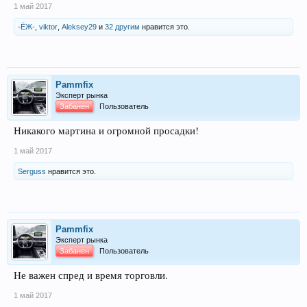
1 май 2017
-ЁЖ-
,
viktor
,
Aleksey29
и
32 другим
нравится это.
Pammfix
Эксперт рынка
Забанен
Пользователь
Никакого мартина и огромной просадки!
1 май 2017
Serguss
нравится это.
Pammfix
Эксперт рынка
Забанен
Пользователь
Не важен спред и время торговли.
1 май 2017