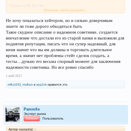
Ставим на H1 EurUSd
Нажмите, чтобы раскрыть...
PS
Если вы хейтер, не качайте плиз...просто пройдите мимо
Не хочу показаться хейтером, но и сильно доверчивым
знаете ли тоже дорого обходиться быть
Такое скудное описание о надежном советнике, создается
впечатление что достали его из старой папки и выложили для
поднятия репутации, писать что он супер надежный, для
меня значит что вы им должны и торговать длительное
время, а значит нет проблемы стейт сделок создать, а
тесты....думаю это весьма спорный момент для заключения
надежности советника. Но все ровно спасибо
1 май 2017
mfkzt243
,
molhun
и
asp1rin
нравится это.
Pammfix
Эксперт рынка
Забанен
Пользователь
Артюр сказал(а):
↑