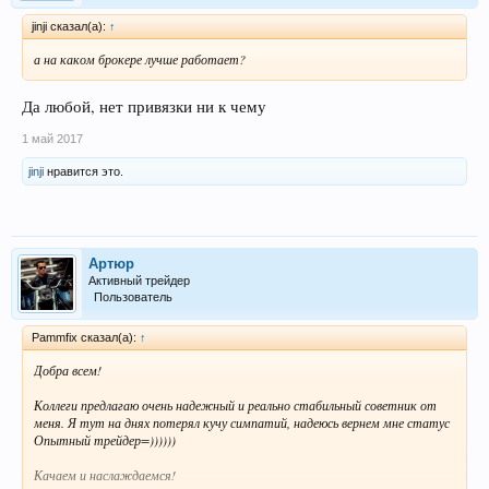
jinji сказал(а):
↑
а на каком брокере лучше работает?
Да любой, нет привязки ни к чему
1 май 2017
jinji
нравится это.
Артюр
Активный трейдер
Пользователь
Pammfix сказал(а):
↑
Добра всем!
Коллеги предлагаю очень надежный и реально стабильный советник от
меня. Я тут на днях потерял кучу симпатий, надеюсь вернем мне статус
Опытный трейдер=))))))
Качаем и наслаждаемся!