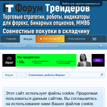
Войти или зарегистрироваться
Главная
🔥 Топ складчин
Пользователи
Форум
Поиск сообщений
Последние сообщения
Форум
...
Советники, роботы Форекс
Р
Этот сайт использует файлы cookie. Продолжая
x
С
пользоваться данным сайтом, Вы соглашаетесь
на использование нами Ваших файлов cookie.
V