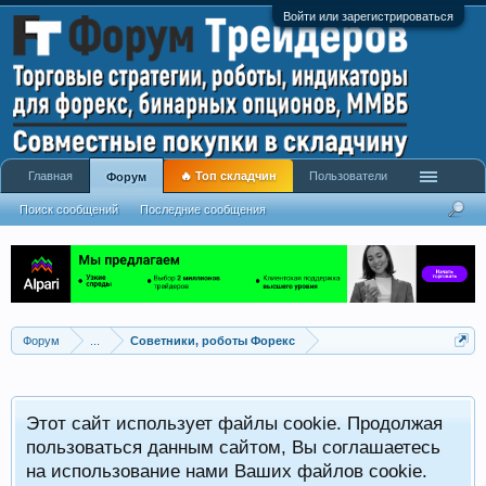
Войти или зарегистрироваться
Главная
🔥 Топ складчин
Пользователи
Форум
Поиск сообщений
Последние сообщения
Форум
...
Советники, роботы Форекс
Р
Этот сайт использует файлы cookie. Продолжая
x
С
пользоваться данным сайтом, Вы соглашаетесь
на использование нами Ваших файлов cookie.
V