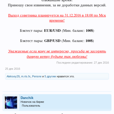
Приношу свои извинения, за не доработки данных версий.
Выход советника планируется на 31.12.2016 в 18:00 по Мск
времени!
EUR/USD
100$
Бэктест пары:
(Мин. баланс:
)
GBP/USD
100$
Бэктест пары:
(Мин. баланс:
)
Уважаемые если кому не интересно, просьба не засорять
данную ветку будьте так любезны!
Последнее редактирование:
27 дек 2016
25 дек 2016
Aleksey29
,
m.rts.fx
,
Pensne
и
5 другим
нравится это.
Danchik
Новичок на бирже
Пользователь