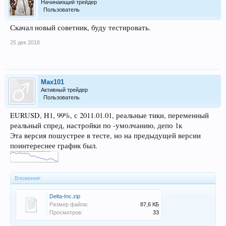
Начинающий трейдер
Пользователь
Скачал новый советник, буду тестировать.
25 дек 2016
Max101
Активный трейдер
Пользователь
EURUSD, H1, 99%, с 2011.01.01, реальные тики, переменный
реальный спред, настройки по -умолчанию, депо 1к
Эта версия пошустрее в тесте, но на предыдущей версии
поинтереснее график был.
Вложения:
Delta-Inc.zip
Размер файла:
87,6 КБ
Просмотров:
33