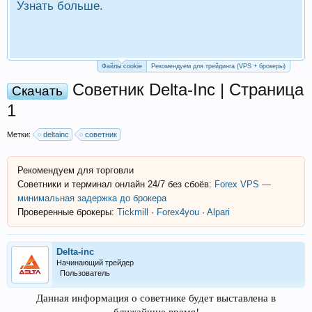
Узнать больше.
П
Р
Файлы cookie
Рекомендуем для трейдинга (VPS + брокеры)
Советник Delta-Inc | Страница
Скачать
1
Метки:
deltainc
советник
Рекомендуем для торговли
Советники и терминал онлайн 24/7 без сбоёв:
Forex VPS —
минимальная задержка до брокера
Проверенные брокеры:
Tickmill
·
Forex4you
·
Alpari
Delta-inc
Начинающий трейдер
Пользователь
Данная информация о советнике будет выставлена в
ближайшие время!