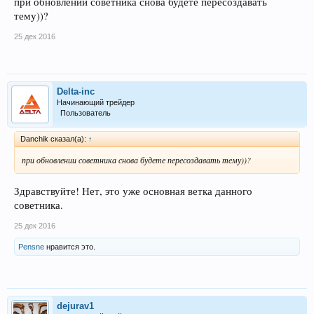
при обновлении советника снова будете пересоздавать
тему))?
25 дек 2016
Delta-inc
Начинающий трейдер
Пользователь
Danchik сказал(а):
↑
при обновлении советника снова будете пересоздавать тему))?
Здравствуйте! Нет, это уже основная ветка данного
советника.
25 дек 2016
Pensne
нравится это.
dejurav1