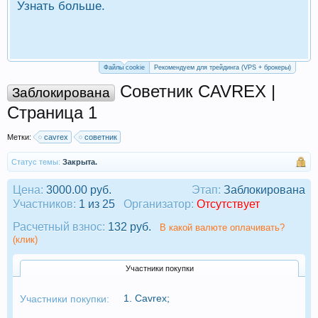
Узнать больше.
П
Р
Файлы cookie
Рекомендуем для трейдинга (VPS + брокеры)
Советник CAVREX |
Заблокирована
Страница 1
Метки:
cavrex
советник
Статус темы:
Закрыта.
Цена:
3000.00 руб.
Этап:
Заблокирована
Участников:
1 из 25
Организатор:
Отсутствует
Расчетный взнос:
132 руб.
В какой валюте оплачивать?
(клик)
Участники покупки
1.
Cavrex
;
Участники покупки: