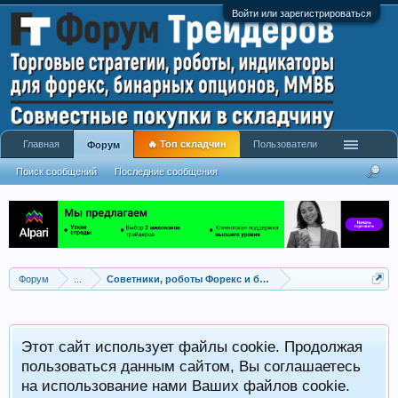
Войти или зарегистрироваться
Главная
🔥 Топ складчин
Пользователи
Форум
Поиск сообщений
Последние сообщения
Форум
...
Советники, роботы Форекс и бинарных опционов
Р
Этот сайт использует файлы cookie. Продолжая
x
С
пользоваться данным сайтом, Вы соглашаетесь
на использование нами Ваших файлов cookie.
V