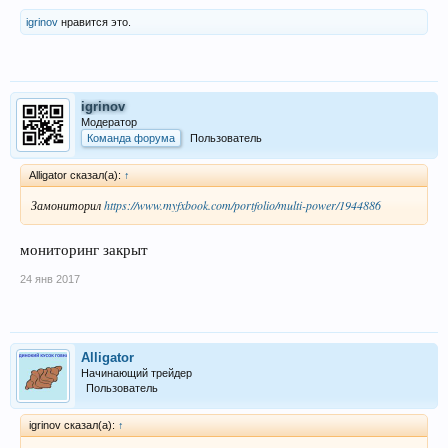
igrinov
нравится это.
igrinov
Модератор
Команда форума
Пользователь
Alligator сказал(а):
↑
Замониторил
https://www.myfxbook.com/portfolio/multi-power/1944886
мониторинг закрыт
24 янв 2017
Alligator
Начинающий трейдер
Пользователь
igrinov сказал(а):
↑