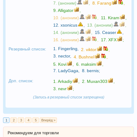
7. (аноним)
,
8.
Farang
,
9.
Alligator
,
10. (аноним)
,
11.
Kiram
,
12.
xsonicus
,
13. (аноним)
,
14. (аноним)
,
15.
Ceaser
,
16. (аноним)
,
17.
XFX
;
1.
Fingerling
,
Резервный список:
2.
viktor
,
3.
nector
,
4.
Bushnel
,
5.
Kovi
,
6.
maksim
,
7.
LadyGaga
,
8.
bernis
;
Доп. список:
1.
Arkadiy
,
2.
Muxan303
,
3.
nevr
;
(Запись в резервный список запрещена)
1
2
3
4
5
Вперёд >
Рекомендуем для торговли