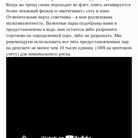
Когда же тренд снова переходит во флет, опять активируется
более лояльный фильтр и «вытягивает» сеть в плюс.
Отличительная черта советника – в нем реализована
мультивалютность. Валютные пары подобраны нами и
предустановлены в коде, вам остается либо разрешить
торговлю по определенной паре, либо не разрешать. Мы
рекомендуем использовать все пять предустановленных пар
на депозите не менее чем 10 тысяч единиц. (100$ на центовом
счету) для минимального риска.