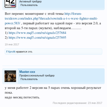
Активный трейдер
Пользователь
Вот перенес мониторинг с этой темы
http://forum-
treiderov.com/index.php?threads/sovetnik-a-t-s-wave-fighter-multi-
power.583/
, первый работает на одной паре - это версия 2.0, а
второй на 5-ти парах (мульти), наблюдаем...........
1)
https://www.mql5.com/ru/signals/257684
2)
https://www.mql5.com/ru/signals/257695
19 янв 2017
FXprofit
нравится это.
Master-xxx
Профессиональный трейдер
Пользователь
у меня работет 2 версия на 5 парах очень хорошый результат
пока.
надо месяц потестить.
Последнее редактирование:
23 янв 2017