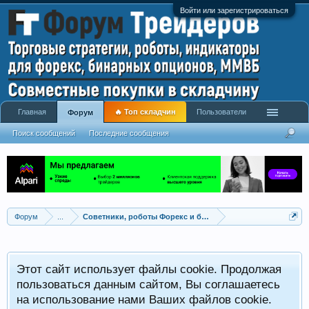
Войти или зарегистрироваться
Главная
🔥 Топ складчин
Пользователи
Форум
Поиск сообщений
Последние сообщения
Форум
...
Советники, роботы Форекс и бинарных опционов
Р
Этот сайт использует файлы cookie. Продолжая
x
С
пользоваться данным сайтом, Вы соглашаетесь
на использование нами Ваших файлов cookie.
V