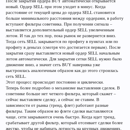
После закрытия ордера BUY автоматически открывается
новый. Ордер SELL при этом уходит в минус. Когда
расстояние от текущей цены до ордера SELL становится
больше минимального расстояния между ордерами, в работу
вступают фильтры советника. При получении сигнала –
выставляется дополнительный ордер SELL увеличенным
лотом. И так до тех пор, пока рынок не развернется вниз.
Тогда сеть SELL закрывается по профиту в пунктах или по
профиту в деньгах (смотря что достигается первым). После
закрытия сразу выставляется новый ордер SELL начальным
лотом автоматически. Для закрытия сетки SELL нужно было
движение вниз, а значит сеть BUY наверняка уже
выстроилась аналогичным образом как до этого строилась
сеть SELL.
Этот процесс происходит постоянно и циклически.
Теперь более подробно о механизме выставления сделок. В
советнике больше нет четкого фильтра, который скажет –
сейчас выставляем сделку, а сейчас не ставим. В
зависимости от рынка (тренд, флет) работают разные
фильтры. Таким образом во флете сделки выставляются
чаще, сети закрываются очень быстро. Когда идет тренд,
срабатывает другой фильтр, который отсеивает сделки более
жестко, чтобы не набирать лотность на крупных движениях.