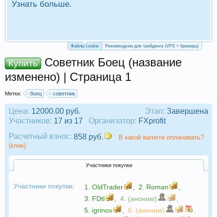
Узнать больше.
П
Р
Файлы cookie
Рекомендуем для трейдинга (VPS + брокеры)
Советник Боец (название
Купить
изменено) | Страница 1
Метки:
боец
советник
Цена:
12000.00 руб.
Этап:
Завершена
Участников:
17 из 17
Организатор:
FXprofit
Расчетный взнос:
858 руб.
В какой валюте оплачивать?
(клик)
Участники покупки
Участники покупки:
1.
OldTrader
,
2.
Roman
,
3.
FDtl
,
4. (аноним)
,
5.
igrinov
,
6. (аноним)
,