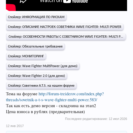
Спойлер:
ИНФОРМАЦИЯ ПО РИСКАМ
Спойлер:
ОПИСАНИЕ НАСТРОЕК СОВЕТНИКА WAVE FIGHTER: MULTI POWER
Спойлер:
ОСОБЕННОСТИ РАБОТЫ С СОВЕТНИКОМ WAVE FIGHTER: MULTI POWER
Спойлер:
Обязательные требования
Спойлер:
МОНИТОРИНГ
Спойлер:
Wave Fighter MultiPower (для демо)
Спойлер:
Wave Fighter 2.0 (для демо)
Спойлер:
Советники A.T.S. на нашем форуме
Тема на форуме
http://forum-treiderov.com/index.php?
threads/sovetnik-a-t-s-wave-fighter-multi-power.583/
Так как есть демо версия - складчина на этап2
Цена взноса в рублях (предварительная)
Последнее редактирование:
12 июл 2026
12 янв 2017