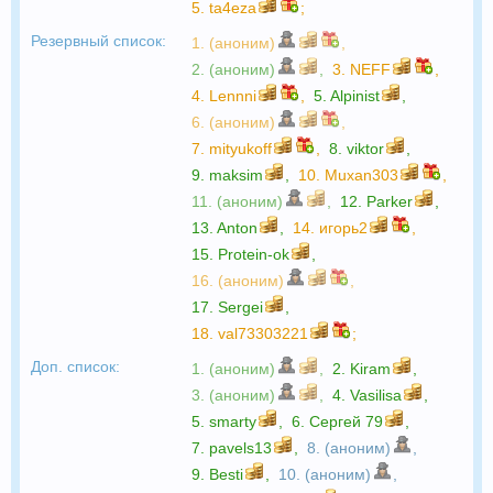
5.
ta4eza
;
Резервный список:
1. (аноним)
,
2. (аноним)
,
3.
NEFF
,
4.
Lennni
,
5.
Alpinist
,
6. (аноним)
,
7.
mityukoff
,
8.
viktor
,
9.
maksim
,
10.
Muxan303
,
11. (аноним)
,
12.
Parker
,
13.
Anton
,
14.
игорь2
,
15.
Protein-ok
,
16. (аноним)
,
17.
Sergei
,
18.
val73303221
;
Доп. список:
1. (аноним)
,
2.
Kiram
,
3. (аноним)
,
4.
Vasilisa
,
5.
smarty
,
6.
Сергей 79
,
7.
pavels13
,
8. (аноним)
,
9.
Besti
,
10. (аноним)
,