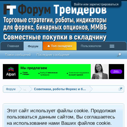
Войти или зарегистрироваться
Главная
🔥 Топ складчин
Пользователи
Форум
Поиск сообщений
Последние сообщения
Форум
...
Советники, роботы Форекс и бинарных опционов
Р
Этот сайт использует файлы cookie. Продолжая
x
С
пользоваться данным сайтом, Вы соглашаетесь
на использование нами Ваших файлов cookie.
V