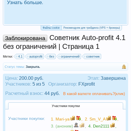
Узнать больше.
П
Р
Файлы cookie
Рекомендуем для трейдинга (VPS + брокеры)
Советник Auto-profit 4.1
Заблокирована
без ограничений | Страница 1
Метки:
4.1
autoprofit
без
ограничений
советник
Статус темы:
Закрыта.
Цена:
200.00 руб.
Этап:
Завершена
Участников:
5 из 5
Организатор:
FXprofit
Расчетный взнос:
44 руб.
В какой валюте оплачивать?(клик)
Участники покупки
Участники покупки:
1.
Mari-ya
,
2.
Sm_V_A
,
3. (аноним)
,
4.
Den2111
,