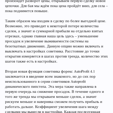
произойдет разворот цены, открываем первую сделку новой
цепочки. Для бая мы ждём пока цена пройдёт вниз, для села –
пока поднимется повыше.
Таким образом мы входим в сделку по более выгодной цене.
Возможно, это приводит к некоторой потере количества
сделок, а значит и суммарной прибыли на отдельно взятых
отрезках, однако главная наша цель здесь – уменьшение
просадок и увеличение выживаемости системы на
безоткатных движениях. Данную опцию можно включать и
выключать в настройках советника. Расстояние до точки
открытия измеряется в шагах против тренда, количество этих
шагов также есть в настройках.
Вторая новая функция советника форекс AutoProfit 4.1
заключается в введение всем знакомого, но до сих пор
неиспользованного в серии советников Autoprofit
динамического пипстепа. Эта мера также направлена в
первую очередь на снижение просадок. В течение одного и
того же тренда мы открываем меньше сделок, а значит
рискуем меньше и наверняка сможем получить прибыль и
работать дальше. Коэффициент увеличения шага между
сделками мы вынесли в настройки. Каждая последующая