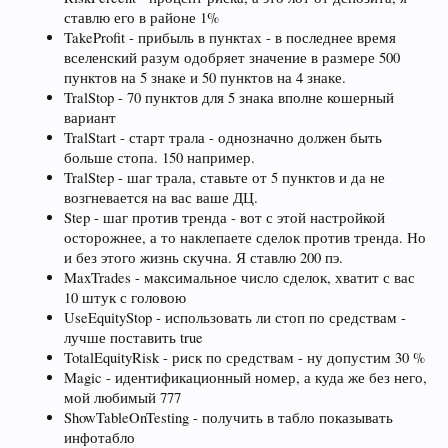
ставлю его в районе 1%
TakeProfit - прибыль в пунктах - в последнее время
вселенский разум одобряет значение в размере 500
пунктов на 5 знаке и 50 пунктов на 4 знаке.
TralStop - 70 пунктов для 5 знака вполне кошерный
вариант
TralStart - старт трала - однозначно должен быть
больше стопа. 150 например.
TralStep - шаг трала, ставьте от 5 пунктов и да не
возгневается на вас ваше ДЦ.
Step - шаг против тренда - вот с этой настройкой
осторожнее, а то наклепаете сделок против тренда. Но
и без этого жизнь скучна. Я ставлю 200 пэ.
MaxTrades - максимальное число сделок, хватит с вас
10 штук с головою
UseEquityStop - использовать ли стоп по средствам -
лучше поставить true
TotalEquityRisk - риск по средствам - ну допустим 30 %
Magic - идентификационный номер, а куда же без него,
мой любимый 777
ShowTableOnTesting - получить в табло показывать
инфотабло