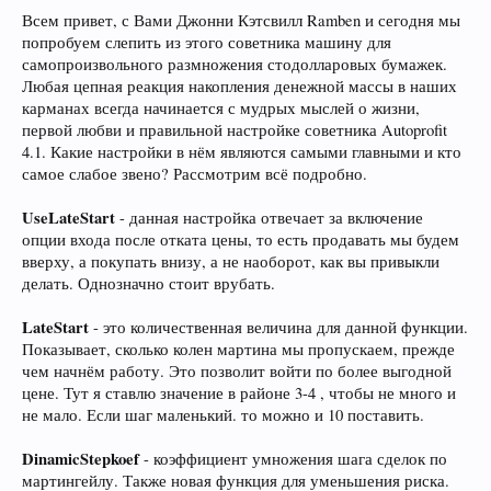
Всем привет, с Вами Джонни Кэтсвилл Ramben и сегодня мы
попробуем слепить из этого советника машину для
самопроизвольного размножения стодолларовых бумажек.
Любая цепная реакция накопления денежной массы в наших
карманах всегда начинается с мудрых мыслей о жизни,
первой любви и правильной настройке советника Autoprofit
4.1. Какие настройки в нём являются самыми главными и кто
самое слабое звено? Рассмотрим всё подробно.
UseLateStart
- данная настройка отвечает за включение
опции входа после отката цены, то есть продавать мы будем
вверху, а покупать внизу, а не наоборот, как вы привыкли
делать. Однозначно стоит врубать.
LateStart
- это количественная величина для данной функции.
Показывает, сколько колен мартина мы пропускаем, прежде
чем начнём работу. Это позволит войти по более выгодной
цене. Тут я ставлю значение в районе 3-4 , чтобы не много и
не мало. Если шаг маленький. то можно и 10 поставить.
DinamicStepkoef
- коэффициент умножения шага сделок по
мартингейлу. Также новая функция для уменьшения риска.