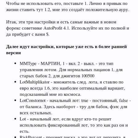
Чтобы не использовать его, поставьте 1. Лично я привык по
жизни ставить тут 1.2, мне это создаёт положительную ауру.
Итак, эти три настройки и есть самые важные в новом
форекс советнике AutoProfit 4.1. Используйте их по полной и
да прибудет с вами $.
Далее идут настройки, которые уже есть в более ранней
версии
MMType - МАРТИН, 1 - вкл. 2 - выкл. - это тип
управления лотом. Для нормальных пацанов 1, для
старых бабок 2, для джигитов 100500
LotMultiplikator - множитель след. лота, я ставлю по
евро всегда 1.6, это наиболее оптимальный вариант,
подсказанный мне из космоса.
LotConstornot - начальный лот: true - постоянный, false -
от баланса. Здесь наоборот - тру для бабок, фэлс для
всех остальных.
Lot - начальный лот, если вдруг кто-то решит
использовать фиксированный лот, то это как раз он и
есть.
RiskPercent - процент риска, а это лот от депозита, я