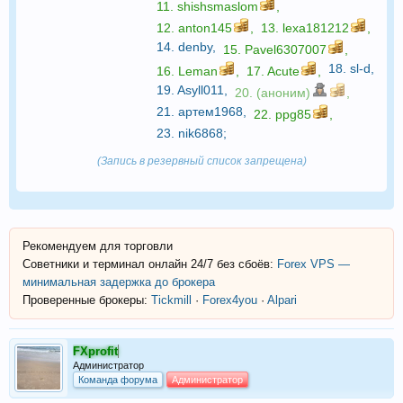
11.
shishsmaslom
,
12.
anton145
,
13.
lexa181212
,
14.
denby
,
15.
Pavel6307007
,
18.
sl-d
,
16.
Leman
,
17.
Acute
,
19.
Asyll011
,
20. (аноним)
,
21.
артем1968
,
22.
ppg85
,
23.
nik6868
;
(Запись в резервный список запрещена)
Рекомендуем для торговли
Советники и терминал онлайн 24/7 без сбоёв:
Forex VPS —
минимальная задержка до брокера
Проверенные брокеры:
Tickmill
·
Forex4you
·
Alpari
FXprofit
Администратор
Команда форума
Администратор