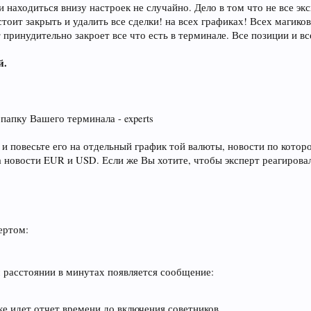
 находиться внизу настроек не случайно. Дело в том что не все э
тоит закрыть и удалить все сделки! на всех графиках! Всех магиков
 принудительно закроет все что есть в терминале. Все позиции и вс
й.
 папку Вашего терминала - experts
 и повесьте его на отдельный график той валюты, новости по котор
 новости EUR и USD. Если же Вы хотите, чтобы эксперт реагировал
ертом:
 расстоянии в минутах появляется сообщение:
ке идет отчет времени до включения советников.