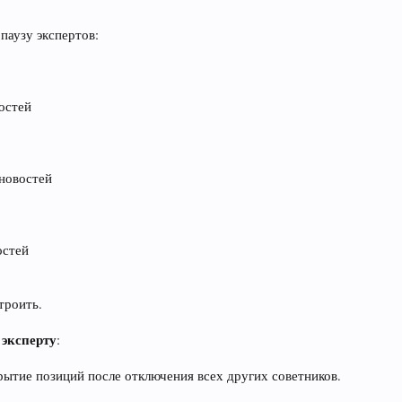
паузу экспертов:
востей
 новостей
остей
троить.
 эксперту
:
акрытие позиций после отключения всех других советников.