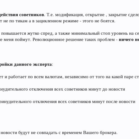
действия советников
. Т.е. модификация, открытие , закрытие сдел
 не по тикам а в зацикленном режиме - этого не боятся.
й повышается жутко спред, а также минимальный стоп уровень на с
ничего н
еале меня поймут. Революционное решение таких проблем -
ройки данного эксперта
:
жает и работает по всем валютам, независимо от того на какой паре с
инудительного отключения всех советников минут до новости
принудительного отключения всех советников минут после новости
 новости будут не совпадать с временем Вашего брокера.