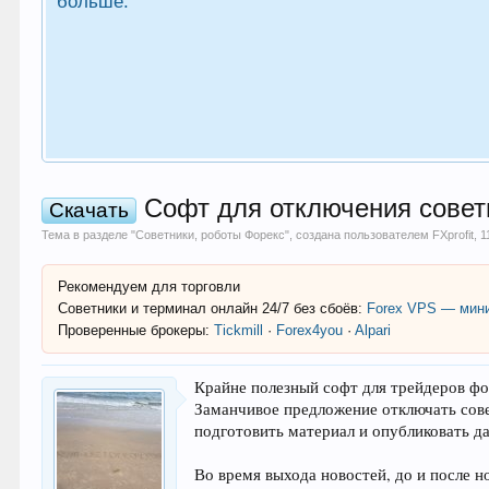
больше.
Софт для отключения советн
Скачать
Тема в разделе "
Советники, роботы Форекс
", создана пользователем
FXprofit
,
1
Рекомендуем для торговли
Советники и терминал онлайн 24/7 без сбоёв:
Forex VPS — мини
Проверенные брокеры:
Tickmill
·
Forex4you
·
Alpari
Крайне полезный софт для трейдеров фо
Заманчивое предложение отключать сове
подготовить материал и опубликовать да
Во время выхода новостей, до и после н