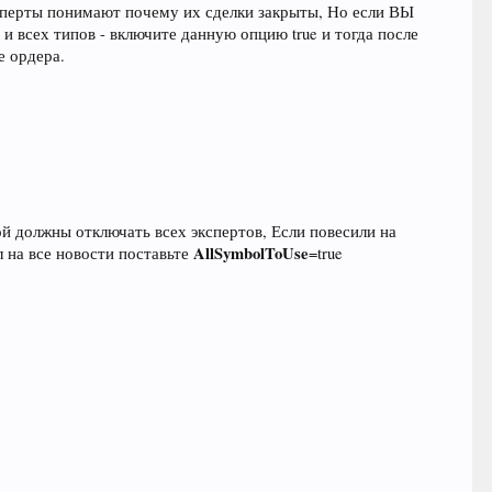
ксперты понимают почему их сделки закрыты, Но если ВЫ
 и всех типов - включите данную опцию true и тогда после
е ордера.
ой должны отключать всех экспертов, Если повесили на
AllSymbolToUse
 на все новости поставьте
=true