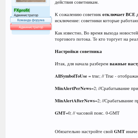
действия советникам.
FXprofit
отключает ВСЕ 
К сожалению советник
Администратор
исключение: советники которые работают
Команда форума
Администратор
Как известно, Во время выхода новосте
64.014
торгового потока. Те кто торгует на р
Настройки советника
важные наст
Итак, для начала разберем
AllSymbolToUse
= true; // True - отобра
MinAlertPerNews
=2; //Срабатывание пр
MinAlertAfterNews
=2; //Срабатывание 
GMT
=0; // часовой пояс. 0-GMT
GMT
Обязательно настройте свой
иначе