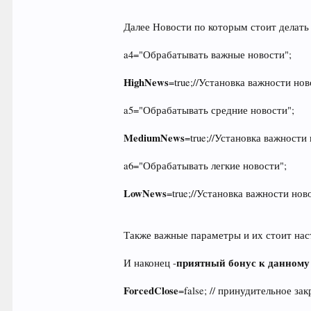
Далее Новости по которым стоит делать 
a4="Обрабатывать важные новости";
HighNews
=true;//Установка важности но
a5="Обрабатывать средние новости";
MediumNews
=true;//Установка важности
a6="Обрабатывать легкие новости";
LowNews
=true;//Установка важности нов
Также важные параметры и их стоит нас
приятный бонус к данному
И наконец -
ForcedClose
=false; // принудительное з