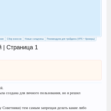
Как
с у
Рег
ение
Сбор взносов
Новые складчины
Рекомендуем для трейдинга (VPS + брокеры)
 | Страница 1
ей.
ыла создана для личного пользования, но я решил
ку Советники) тем самым запрещая делать какие либо