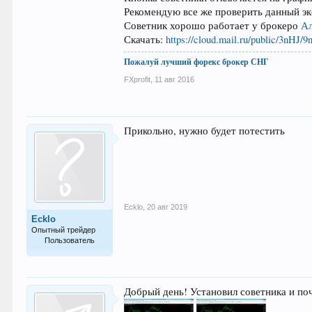
Рекомендую все же проверить данный экс
Советник хорошо работает у брокеро
А
Скачать:
https://cloud.mail.ru/public/3nHJ
Пожалуй лучший форекс брокер СНГ
FXprofit
,
11 авг 2016
Прикольно, нужно будет потестить
Ecklo
,
20 авг 2019
Ecklo
Опытный трейдер
Пользователь
107
Добрый день! Установил советника и поч