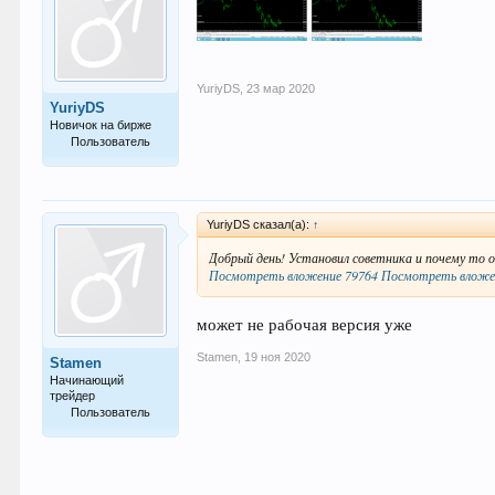
YuriyDS
,
23 мар 2020
YuriyDS
Новичок на бирже
Пользователь
5
YuriyDS сказал(а):
↑
Добрый день! Установил советника и почему то 
Посмотреть вложение 79764
Посмотреть вложе
может не рабочая версия уже
Stamen
,
19 ноя 2020
Stamen
Начинающий
трейдер
Пользователь
28