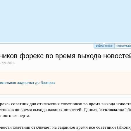
Файлы cookie
!!!Приглаш
иков форекс во время выхода новостей
1 авг 2016
.
мальная задержка до брокера
рекс- советник для отключения советников во время выхода новост
отключалка
тников во время выхода важных новостей. Данная "
" б
нного эксперта.
овости советник отключает на заданное время все советники (Кноп