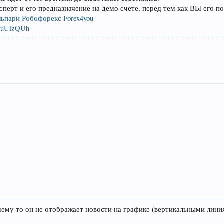
перт и его предназначение на демо счете, перед тем как ВЫ его по
льпари
Робофорекс
Forex4you
/9nuUizQUh
ему то он не отображает новости на графике (вертикальными линия