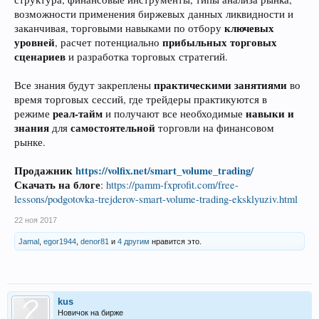
возможности применения биржевых данных ликвидности и
ключевых
заканчивая, торговыми навыками по отбору
уровней
прибыльных торговых
, расчет потенциально
сценариев
и разработка торговых стратегий.
практическими занятиями
Все знания будут закреплены
во
время торговых сессий, где трейдеры практикуются в
реал-тайм
навыки и
режиме
и получают все необходимые
знания
самостоятельной
для
торговли на финансовом
рынке.
Продажник
https://volfix.net/smart_volume_trading/
Скачать на блоге
:
https://pamm-fxprofit.com/free-
lessons/podgotovka-trejderov-smart-volume-trading-eksklyuziv.html
22 ноя 2017
Jamal
,
egor1944
,
denor81
и
4 другим
нравится это.
kus
Новичок на бирже