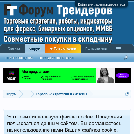
Войти или зарегистрироваться
Главная
🔥 Топ складчин
Пользователи
Форум
Поиск сообщений
Последние сообщения
Форум
...
Торговые стратегии и системы
Р
Этот сайт использует файлы cookie. Продолжая
x
С
пользоваться данным сайтом, Вы соглашаетесь
на использование нами Ваших файлов cookie.
V