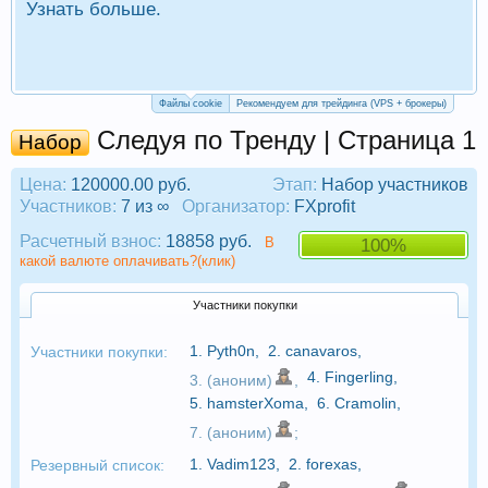
Узнать больше.
П
Р
Файлы cookie
Рекомендуем для трейдинга (VPS + брокеры)
Следуя по Тренду | Страница 1
Набор
Цена:
120000.00 руб.
Этап:
Набор участников
Участников:
7 из ∞
Организатор:
FXprofit
Расчетный взнос:
18858 руб.
В
100%
какой валюте оплачивать?(клик)
Участники покупки
1.
Pyth0n
,
2.
canavaros
,
Участники покупки:
4.
Fingerling
,
3. (аноним)
,
5.
hamsterXoma
,
6.
Cramolin
,
7. (аноним)
;
1.
Vadim123
,
2.
forexas
,
Резервный список: