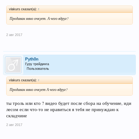
vlakurs сказал(а):
↑
Продаван явно очкует. А чего вдруг?
2 авг 2017
Pyth0n
Гуру трейдинга
Пользователь
vlakurs сказал(а):
↑
Продаван явно очкует А чего вдруг?
ты троль или кто ? видео будет после сбора на обучение, иди
лесом если что-то не нравиться я тебя не принуждаю к
складчине
2 авг 2017