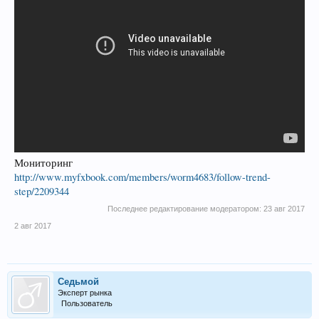
Мониторинг
http://www.myfxbook.com/members/worm4683/follow-trend-
step/2209344
Последнее редактирование модератором:
23 авг 2017
2 авг 2017
Седьмой
Эксперт рынка
Пользователь