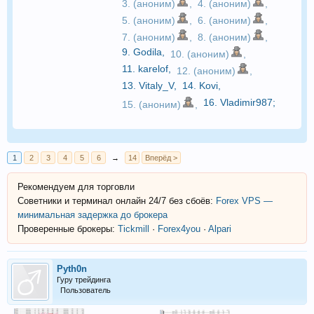
3. (аноним)
,
4. (аноним)
,
5. (аноним)
,
6. (аноним)
,
7. (аноним)
,
8. (аноним)
,
9.
Godila
,
10. (аноним)
,
11.
karelof
,
12. (аноним)
,
13.
Vitaly_V
,
14.
Kovi
,
16.
Vladimir987
;
15. (аноним)
,
1
2
3
4
5
6
→
14
Вперёд >
Рекомендуем для торговли
Советники и терминал онлайн 24/7 без сбоёв:
Forex VPS —
минимальная задержка до брокера
Проверенные брокеры:
Tickmill
·
Forex4you
·
Alpari
Pyth0n
Гуру трейдинга
Пользователь