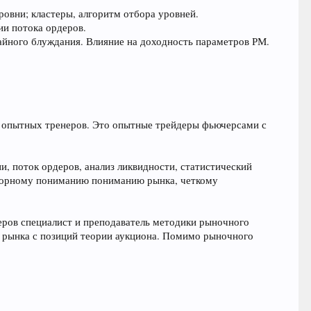
ровни; кластеры, алгоритм отбора уровней.
ии потока ордеров.
айного блуждания. Влияние на доходность параметров РМ.
ах опытных тренеров. Это опытные трейдеры фьючерсами с
и, поток ордеров, анализ ликвидности, статистический
акторному пониманию пониманию рынка, четкому
еров специалист и преподаватель методики рыночного
 рынка с позиций теории аукциона. Помимо рыночного