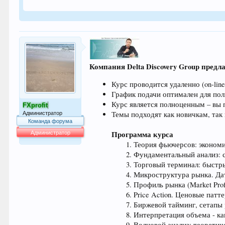
Компания Delta Discovery Group пред
Курс проводится удаленно (on-lin
График подачи оптимален для пол
Курс является полноценным – вы
FXprofit
Темы подходят как новичкам, так
Администратор
Команда форума
Программа курса
Администратор
Теория фьючерсов: эконом
64.042
Фундаментальный анализ: с
Торговый терминал: быстры
Микроструктура рынка. Дат
Профиль рынка (Market Prof
Price Action. Ценовые патте
Биржевой тайминг, сетапы
Интерпретация объема - ка
Волновой анализ: теоретич