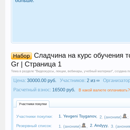
больше.
Сладчина на курс обучения т
Набор
Gr | Страница 1
Тема в разделе "
Видеокурсы, лекции, вебинары, учебный материал
", создана 
Цена:
30000.00 руб.
Участников:
2 из ∞
Организатор
Расчетный взнос:
16500 руб.
В какой валюте оплачивать?
Участники покупки
1.
Yevgeni Tsyganov
,
Участники покупки:
2. (аноним)
;
2.
Andyyy
,
Резервный список:
1. (аноним)
,
3. (анони