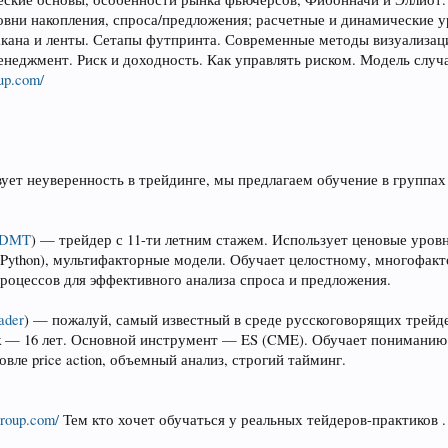
овни накопления, спроса/предложения; расчетные и динамические у
акана и ленты. Сетапы футпринта. Современные методы визуализац
неджмент. Риск и доходность. Как управлять риском. Модель случ
oup.com/
вует неуверенность в трейдинге, мы предлагаем обучение в групп
_DMT
) — трейдер с 11-ти летним стажем. Использует ценовые уровн
, Python), мультифакторные модели. Обучает целостному, многоф
оцессов для эффективного анализа спроса и предложения.
ader
) — пожалуй, самый известный в среде русскоговорящих трейд
ж — 16 лет. Основной инструмент — ES (CME). Обучает пониманию
овле price action, объемный анализ, строгий тайминг.
ygroup.com/
Тем кто хочет обучаться у реальных тейдеров-практиков .