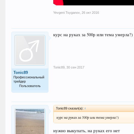
Yevgeni Tsyganov
,
26 окт 2016
курс на руках за 500р или тема умерла?)
Tonic89
,
30 сен 2017
Tonic89
Профессиональный
трейдер
Пользователь
352
Tonic89 сказал(а):
↑
курс на руках за 500р или тема умерла?)
нужно выкупать, на руках его нет