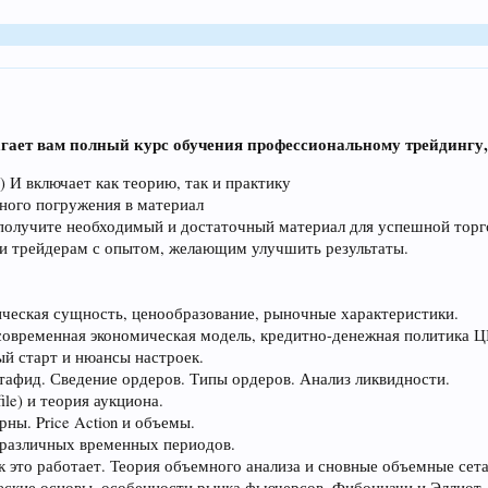
лагает вам полный курс обучения профессиональному трейдинг
e) И включает как теорию, так и практику
ного погружения в материал
 получите необходимый и достаточный материал для успешной торг
 и трейдерам с опытом, желающим улучшить результаты.
ическая сущность, ценообразование, рыночные характеристики.
овременная экономическая модель, кредитно-денежная политика ЦБ
й старт и нюансы настроек.
афид. Сведение ордеров. Типы ордеров. Анализ ликвидности.
ile) и теория аукциона.
рны. Price Action и объемы.
 различных временных периодов.
к это работает. Теория объемного анализа и сновные объемные сет
еские основы, особенности рынка фьючерсов, Фибонначи и Эллиот.