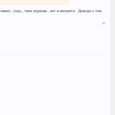
ликих ,,гуру,, типа пурнова , нет и интереса . Доводы о том
#6