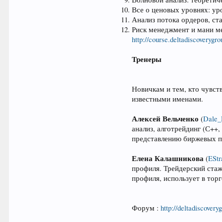
Все о ценовых уровнях: ур
Анализ потока ордеров, ст
Риск менеджмент и мани ме
http://course.deltadiscoverygr
Тренеры
Новичкам и тем, кто чувст
известными именами.
Алексей Вельченко
(
Dale
анализ, алготрейдинг (С++
представлению биржевых пр
Елена Калашникова
(
EStr
профиля. Трейдерский ста
профиля, использует в торг
Форум :
http://deltadiscover