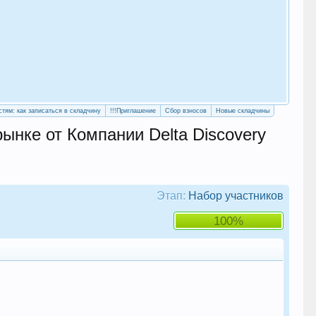
«Уч
сво
стям: как записаться в складчину
!!!Приглашение
Сбор взносов
Новые складчины
нке от Компании Delta Discovery
Этап:
Набор участников
100%