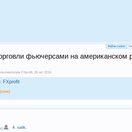
Файлы cookie
Го
орговли фьючерсами на американском ры
пользователем
FXprofit
,
26 окт 2016
.
:
FXprofit
(клик)
4.
salik
;
м)
,