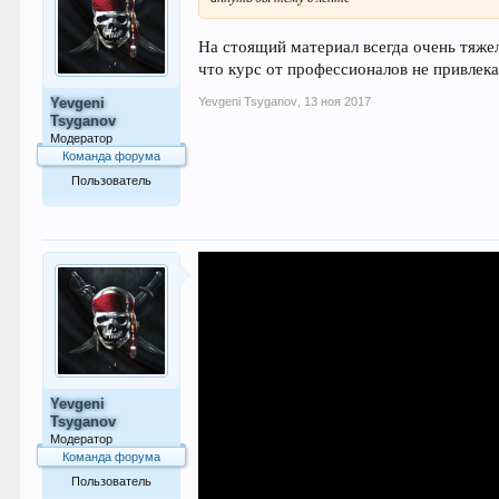
На стоящий материал всегда очень тяжело
что курс от профессионалов не привлекае
Yevgeni Tsyganov
,
13 ноя 2017
Yevgeni
Tsyganov
Модератор
Команда форума
Пользователь
333
Yevgeni
Tsyganov
Модератор
Команда форума
Пользователь