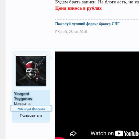
Будем брать записи. На блоге есть, но у
Цена взноса в рублях
Пожалуй лучший форекс брокер СНГ
FXprofit
,
26 окт 2016
Yevgeni
Tsyganov
Модератор
Команда форума
Пользователь
333