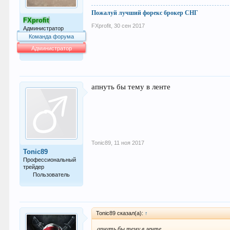
Пожалуй лучший форекс брокер СНГ
FXprofit
FXprofit
,
30 сен 2017
Администратор
Команда форума
Администратор
64.042
апнуть бы тему в ленте
Tonic89
,
11 ноя 2017
Tonic89
Профессиональный
трейдер
Пользователь
352
Tonic89 сказал(а):
↑
апнуть бы тему в ленте