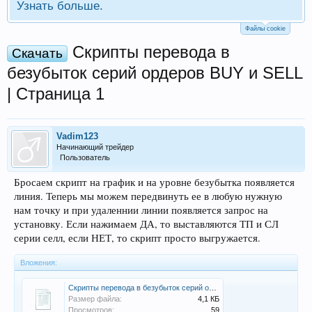
Узнать больше.
Файлы cookie
Скрипты перевода в
Скачать
безубыток серий ордеров BUY и SELL
| Страница 1
Vadim123
Начинающий трейдер
Пользователь
Бросаем скрипт на график и на уровне безубытка появляется
линия. Теперь мы можем передвинуть ее в любую нужную
нам точку и при удаленнии линии появляется запрос на
установку. Если нажимаем ДА, то выставляются ТП и СЛ
серии селл, если НЕТ, то скрипт просто выгружается.
Вложения:
Скрипты перевода в безубыток серий ордеров BUY и SELL.zip
Размер файла:
4,1 КБ
Просмотров:
59