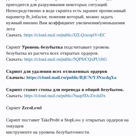
пригодится для разруливания некоторых ситуаций.
Непосредственно в коде скрипта есть заранее прописанный
параметр lb_lotfactor, поменяв который, можно задать
нужный именно Вам коэффициент увеличения/уменьшения
лота
Скачать :
https://cloud.mail.ru/public/JZLQ/arapiVvEC
Уровень безубытка
Скрипт
подсчитывает уровень
безубытка из расчета всех открытых ордеров.
Скачать:
https://cloud.mail.ru/public/5QPS/CQxPUtJtG
Скрипт для удаления всех отложенных ордеров
Скачать:
https://cloud.mail.ru/public/BJCN/Y3NxcdqXa
Скрипт ставит стопы для перевода в общий безубыток
.
Скачать:
https://cloud.mail.ru/public/5uap/fDcZwdsDx
ZeroLevel
Скрипт
Скрипт поставит TakeProfit и StopLoss у открытых ордеров на
текущем
инструменте на уровень безубыточности.