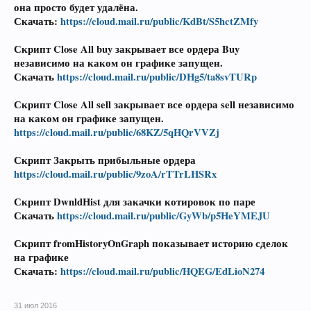
она просто будет удалёна.
Скачать:
https://cloud.mail.ru/public/KdBt/S5hctZMfy
Скрипт Close All buy
закрывает все ордера Buy
независимо на каком он графике запущен.
Скачать
https://cloud.mail.ru/public/DHg5/ta8svTURp
Скрипт Close All sell
закрывает все ордера sell независимо
на каком он графике запущен.
https://cloud.mail.ru/public/68KZ/5qHQrVVZj
Скрипт
Закрыть прибыльные ордера
https://cloud.mail.ru/public/9zoA/rTTrLHSRx
Скрипт
DwnldHist
для закачки котировок по паре
Скачать
https://cloud.mail.ru/public/GyWb/p5HeYMEJU
Скрипт
fromHistoryOnGraph
показывает историю сделок
на графике
Скачать:
https://cloud.mail.ru/public/HQEG/EdLioN274
31 июл 2016