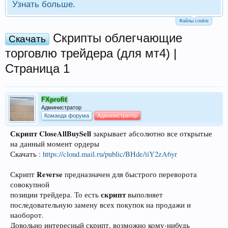
Узнать больше.
Файлы cookie
Скрипты облегчающие
Скачать
торговлю трейдера (для мт4) |
Страница 1
FXprofit
Администратор
Команда форума
Администратор
Скрипт CloseAllBuySell
закрывает абсолютно все открытые
на данный момент ордеры
Скачать :
https://cloud.mail.ru/public/BHde/iiY2zA6yr
Reverse
Скрипт
предназначен для быстрого переворота
совокупной
скрипт
позиции трейдера. То есть
выполняет
последовательную замену всех покупок на продажи и
наоборот.
Довольно интересный скрипт, возможно кому-нибудь