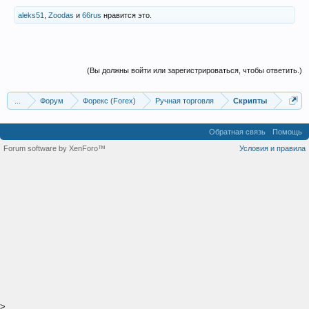
aleks51
,
Zoodas
и
66rus
нравится это.
(Вы должны войти или зарегистрироваться, чтобы ответить.)
...
Форум
Форекс (Forex)
Ручная торговля
Скрипты
Обратная связь
Помощь
Forum software by XenForo™
Условия и правила
>