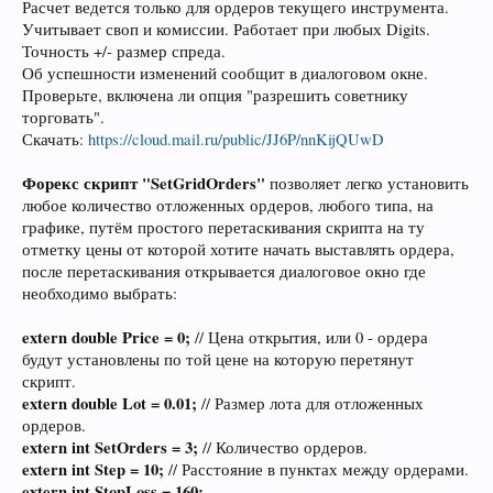
Расчет ведется только для ордеров текущего инструмента.
Учитывает своп и комиссии. Работает при любых Digits.
Точность +/- размер спреда.
Об успешности изменений сообщит в диалоговом окне.
Проверьте, включена ли опция "разрешить советнику
торговать".
Скачать:
https://cloud.mail.ru/public/JJ6P/nnKijQUwD
Форекс скрипт "SetGridOrders"
позволяет легко установить
любое количество отложенных ордеров, любого типа, на
графике, путём простого перетаскивания скрипта на ту
отметку цены от которой хотите начать выставлять ордера,
после перетаскивания открывается диалоговое окно где
необходимо выбрать:
extern double Price = 0;
// Цена открытия, или 0 - ордера
будут установлены по той цене на которую перетянут
скрипт.
extern double Lot = 0.01;
// Размер лота для отложенных
ордеров.
extern int SetOrders = 3;
// Количество ордеров.
extern int Step = 10;
// Расстояние в пунктах между ордерами.
extern int StopLoss = 160;