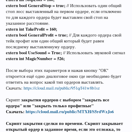
extern bool GeneralStop = true;
// Использовать один общий
стоп лосс выставленный на первом ордере, если отключено
то для каждого ордера будет выставлен свой стоп на
указанное расстояние.
extern int TakeProfit = 160;
extern bool GeneralProfit = true;
// Для каждого ордера свой
тейк профит или один общий который будет равен
последнему выставленнуму ордеру.
extern bool UseSound = True;
// Использовать звуковой сигнал
extern int MagicNumber = 526;
После выбора этих параметров и нажав кнопку "ОК"
откроется ещё одно диалоговое окно где необходимо будет
ответить на вопрос какой тип ордеров выставлять.
Скачать:
https://cloud.mail.ru/public/951q/J41w8b1sz
закрытия ордеров с выбором "закрыть все
Скрипт
ордера" или "закрыть только профитные"
Скачать:
https://cloud.mail.ru/public/MTXH/S5rdWzJo6
Скрипт закрытия сделки по времени
. Скрипт закрывает
открытый ордер в заданное время, если это отложка, то