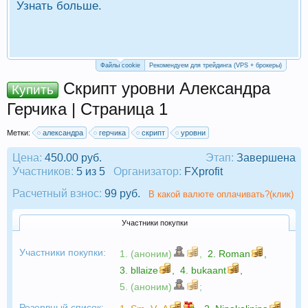
Узнать больше.
П
Р
Файлы cookie
Рекомендуем для трейдинга (VPS + брокеры)
Скрипт уровни Александра
Купить
Герчика | Страница 1
Метки:
александра
герчика
скрипт
уровни
Цена:
450.00 руб.
Этап:
Завершена
Участников:
5 из 5
Организатор:
FXprofit
Расчетный взнос:
99 руб.
В какой валюте оплачивать?(клик)
Участники покупки
Участники покупки:
1. (аноним)
,
2.
Roman
,
3.
bllaize
,
4.
bukaant
,
5. (аноним)
;
Резервный список: