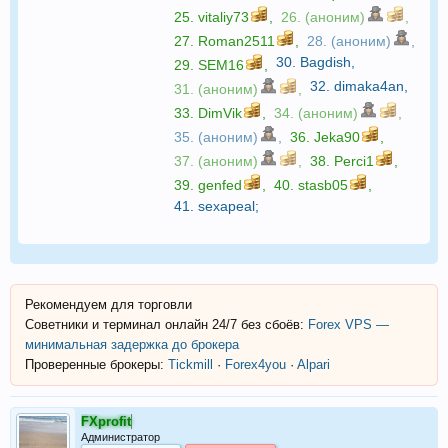
25.
vitaliy73
,
26. (аноним)
,
27.
Roman2511
,
28. (аноним)
,
30.
Bagdish
,
29.
SEM16
,
32.
dimaka4an
,
31. (аноним)
,
33.
DimVik
,
34. (аноним)
,
35. (аноним)
,
36.
Jeka90
,
37. (аноним)
,
38.
Perci1
,
39.
genfed
,
40.
stasb05
,
41.
sexapeal
;
Рекомендуем для торговли
Советники и терминал онлайн 24/7 без сбоёв:
Forex VPS —
минимальная задержка до брокера
Проверенные брокеры:
Tickmill
·
Forex4you
·
Alpari
FXprofit
Администратор