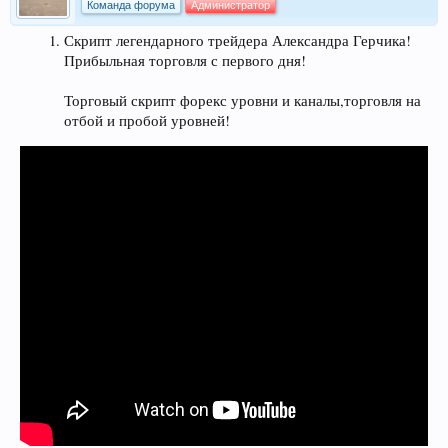
Команда форума
Администратор
Скрипт легендарного трейдера Александра Герчика!
Прибыльная торговля с первого дня!
Торговый скрипт форекс уровни и каналы,торговля на
отбой и пробой уровней!