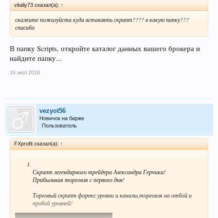
vitaliy73 сказал(а):
↑
скажите пожалуйста куда вставлять скрипт???? в какую папку???
спасибо
В папку Scripts, откройте каталог данных вашего брокера и
найдите папку...
16 июл 2018
vezyot56
Новичок на бирже
Пользователь
FXprofit сказал(а):
↑
Скрипт легендарного трейдера Александра Герчика!
Прибыльная торговля с первого дня!
Торговый скрипт форекс уровни и каналы,торговля на отбой и
пробой уровней!