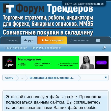
Войти или зарегистрироваться
Главная
🔥 Топ складчин
Пользователи
Форум
Поиск сообщений
Последние сообщения
Форум
...
Индикаторы форекс, бинарных опционов, ММВБ
Р
Этот сайт использует файлы cookie. Продолжая
x
С
пользоваться данным сайтом, Вы соглашаетесь
на использование нами Ваших файлов cookie.
V