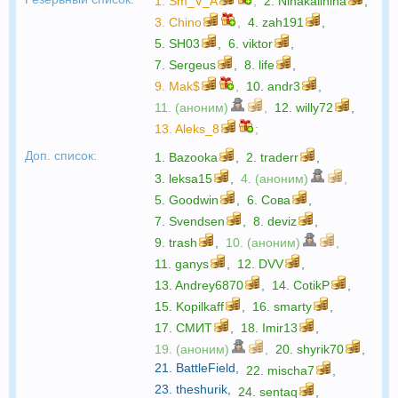
1.
Sm_V_A
,
2.
Ninakalinina
,
3.
Chino
,
4.
zah191
,
5.
SH03
,
6.
viktor
,
7.
Sergeus
,
8.
life
,
9.
Mak$
,
10.
andr3
,
11. (аноним)
,
12.
willy72
,
13.
Aleks_8
;
Доп. список:
1.
Bazooka
,
2.
traderr
,
3.
leksa15
,
4. (аноним)
,
5.
Goodwin
,
6.
Сова
,
7.
Svendsen
,
8.
deviz
,
9.
trash
,
10. (аноним)
,
11.
ganys
,
12.
DVV
,
13.
Andrey6870
,
14.
CotikP
,
15.
Kopilkaff
,
16.
smarty
,
17.
СМИТ
,
18.
Imir13
,
19. (аноним)
,
20.
shyrik70
,
21.
BattleField
,
22.
mischa7
,
23.
theshurik
,
24.
sentaq
,