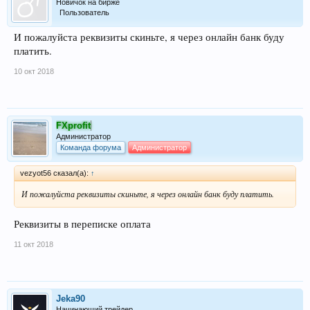
Новичок на бирже
Пользователь
И пожалуйста реквизиты скиньте, я через онлайн банк буду
платить.
10 окт 2018
FXprofit
Администратор
Команда форума
Администратор
vezyot56 сказал(а):
↑
И пожалуйста реквизиты скиньте, я через онлайн банк буду платить.
Реквизиты в переписке оплата
11 окт 2018
Jeka90
Начинающий трейдер