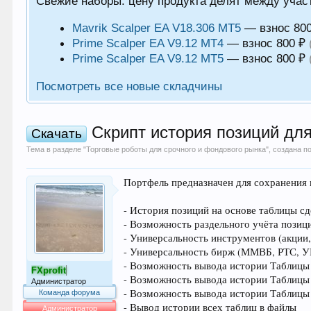
Свежие наборы: цену продукта делят между учас
Mavrik Scalper EA V18.306 MT5
— взнос 80
Prime Scalper EA V9.12 MT4
— взнос 800 ₽
Prime Scalper EA V9.12 MT5
— взнос 800 ₽
Посмотреть все новые складчины
Скрипт история позиций для 
Скачать
Тема в разделе "
Торговые роботы для срочного и фондового рынка
", создана 
Портфель предназначен для сохранения
- История позиций на основе таблицы с
- Возможность раздельного учёта позиц
- Универсальность инструментов (акции
- Универсальность бирж (ММВБ, РТС, У
- Возможность вывода истории Таблицы 
FXprofit
- Возможность вывода истории Таблицы
Администратор
- Возможность вывода истории Таблицы
Команда форума
- Вывод истории всех таблиц в файлы
Администратор