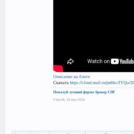
Описание на блоге
Скачать
https://cloud.mail.ru/public/JYQo
Пожалуй лучший форекс брокер СНГ
FXprofit
,
19 июл 2016