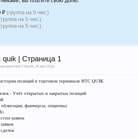
тниками, вы платите свою долю.
0 ₽
(группа на 5 чел.)
(группа на 5 чел.)
(группа на 5 чел.)
quik | Страница 1
пользователем
FXprofit
,
19 июл 2016
.
 истории позиций в торговом терминале ИТС QUIK
делок - Учёт открытых и закрытых позиций
ий
, облигации, фьючерсы, опционы)
Б)
стоп-заявок
 заявок
 сделок