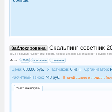
больше.
Скальпинг советник 20
Заблокирована
Тема в разделе "
Советники, роботы Форекс и бинарных опционов
", создана по
Метки:
2018
скальпинг
советник
Цена:
680.00 руб.
Участников:
0 из ∞
Организатор:
F
Расчетный взнос:
748 руб.
В какой валюте оплачивать?(кл
Участники покупки