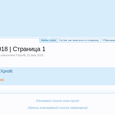
Файлы cookie
Гостям: как записаться в складчину
!!!Приглаш
18 | Страница 1
льзователем
FXprofit
,
22 фев 2018
.
Xprofit
ик)
(Основной список пока пуст)
(Запись в резервный список запрещена)