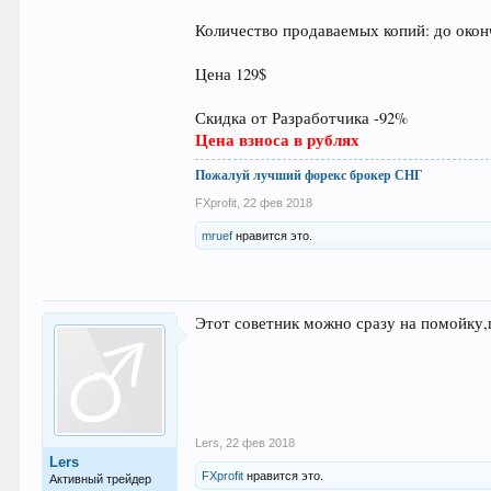
Количество продаваемых копий: до окон
Цена 129$
Скидка от Разработчика -92%
Цена взноса в рублях
Пожалуй лучший форекс брокер СНГ
FXprofit
,
22 фев 2018
mruef
нравится это.
Этот советник можно сразу на помойку,
Lers
,
22 фев 2018
Lers
FXprofit
нравится это.
Активный трейдер