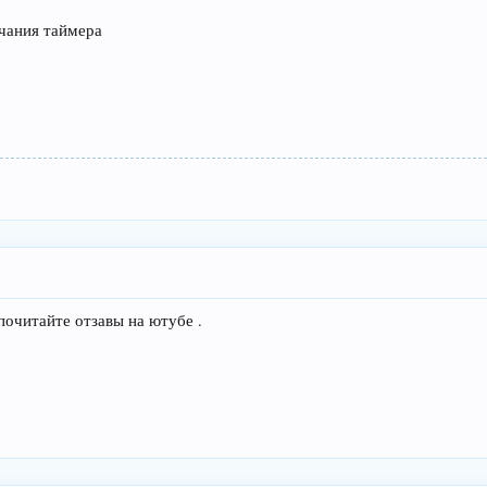
чания таймера
почитайте отзавы на ютубе .