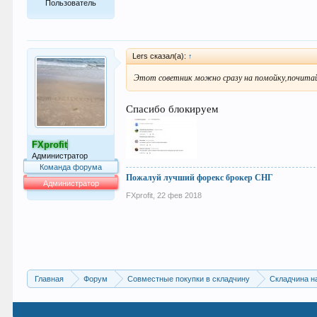
Пользователь
84
Lers сказал(а):
↑
Этот советник можно сразу на помойку,почитай
Спасибо блокируем
FXprofit
Администратор
Команда форума
Пожалуй лучший форекс брокер СНГ
Администратор
FXprofit
,
22 фев 2018
63.992
Главная
Форум
Совместные покупки в складчину
Складчина н