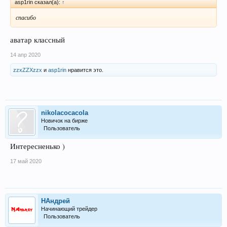
asp1rin сказал(а):
↑
спасибо
аватар классный
14 апр 2020
zzxZZXzzx
и
asp1rin
нравится это.
nikolacocacola
Новичок на бирже
Пользователь
Интересненько )
17 май 2020
НАндрей
Начинающий трейдер
Пользователь