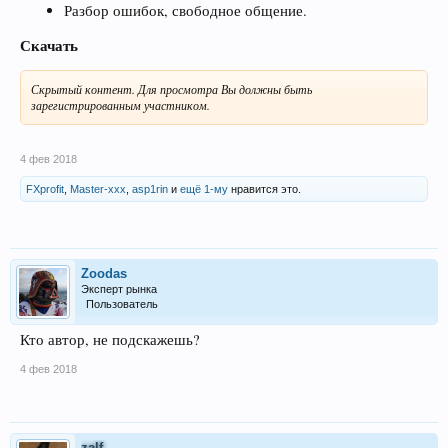
Разбор ошибок, свободное общение.
Скачать
Скрытый контент. Для просмотра Вы должны быть
зарегистрированным участником.
4 фев 2018
FXprofit
,
Master-xxx
,
asp1rin
и
ещё 1-му
нравится это.
Zoodas
Эксперт рынка
Пользователь
Кто автор, не подскажешь?
4 фев 2018
zalf