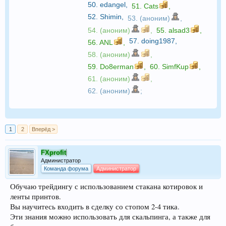
50.
edangel
,
51.
Cats
,
52.
Shimin
,
53. (аноним)
,
54. (аноним)
,
55.
alsad3
,
57.
doing1987
,
56.
ANL
,
58. (аноним)
,
59.
Do8erman
,
60.
SimfKup
,
61. (аноним)
,
62. (аноним)
;
1
2
Вперёд >
FXprofit
Администратор
Команда форума
Администратор
Обучаю трейдингу с использованием стакана котировок и
ленты принтов.
Вы научитесь входить в сделку со стопом 2-4 тика.
Эти знания можно использовать для скальпинга, а также для