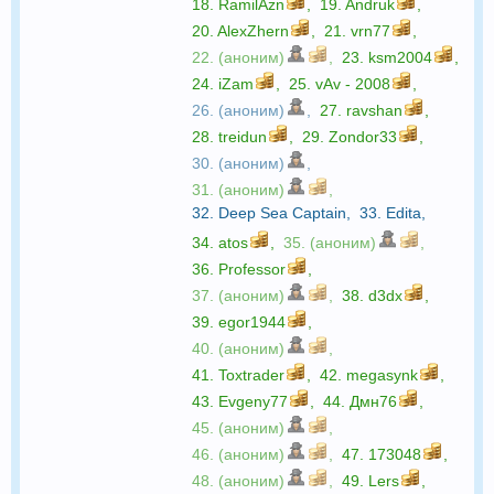
18.
RamilAzn
,
19.
Andruk
,
20.
AlexZhern
,
21.
vrn77
,
22. (аноним)
,
23.
ksm2004
,
24.
iZam
,
25.
vAv - 2008
,
26. (аноним)
,
27.
ravshan
,
28.
treidun
,
29.
Zondor33
,
30. (аноним)
,
31. (аноним)
,
32.
Deep Sea Captain
,
33.
Edita
,
34.
atos
,
35. (аноним)
,
36.
Professor
,
37. (аноним)
,
38.
d3dx
,
39.
egor1944
,
40. (аноним)
,
41.
Toxtrader
,
42.
megasynk
,
43.
Evgeny77
,
44.
Дмн76
,
45. (аноним)
,
46. (аноним)
,
47.
173048
,
48. (аноним)
,
49.
Lers
,