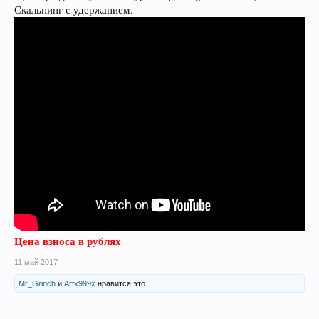
Скальпинг с удержанием.
Цена взноса в рублях
11 май 2017
Mr_Grinch
и
Artx999x
нравится это.