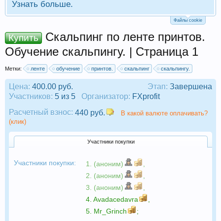
Узнать больше.
Файлы cookie
Скальпинг по ленте принтов.
Купить
Обучение скальпингу. | Страница 1
Метки:
ленте
обучение
принтов.
скальпинг
скальпингу.
Цена:
400.00 руб.
Этап:
Завершена
Участников:
5 из 5
Организатор:
FXprofit
Расчетный взнос:
440 руб.
В какой валюте оплачивать?
(клик)
Участники покупки
Участники покупки:
1. (аноним)
,
2. (аноним)
,
3. (аноним)
,
4.
Avadacedavra
,
5.
Mr_Grinch
;