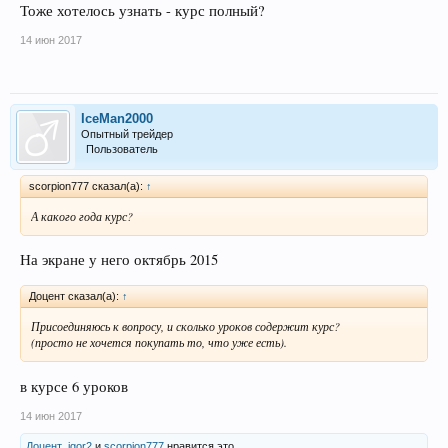
Тоже хотелось узнать - курс полный?
14 июн 2017
IceMan2000
Опытный трейдер
Пользователь
scorpion777 сказал(а):
↑
А какого года курс?
На экране у него октябрь 2015
Доцент сказал(а):
↑
Присоединяюсь к вопросу, и сколько уроков содержит курс?
(просто не хочется покупать то, что уже есть).
в курсе 6 уроков
14 июн 2017
Доцент
,
igor2
и
scorpion777
нравится это.