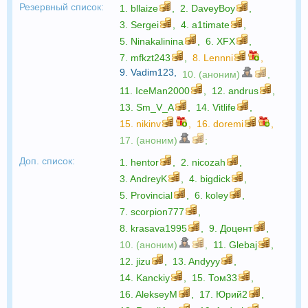
Резервный список:
1.
bllaize
,
2.
DaveyBoy
,
3.
Sergei
,
4.
a1timate
,
5.
Ninakalinina
,
6.
XFX
,
7.
mfkzt243
,
8.
Lennni
,
9.
Vadim123
,
10. (аноним)
,
11.
IceMan2000
,
12.
andrus
,
13.
Sm_V_A
,
14.
Vitlife
,
15.
nikinv
,
16.
doremi
,
17. (аноним)
;
Доп. список:
1.
hentor
,
2.
nicozah
,
3.
AndreyK
,
4.
bigdick
,
5.
Provincial
,
6.
koley
,
7.
scorpion777
,
8.
krasava1995
,
9.
Доцент
,
10. (аноним)
,
11.
Glebaj
,
12.
jizu
,
13.
Andyyy
,
14.
Kanckiy
,
15.
Том33
,
16.
AlekseyM
,
17.
Юрий2
,