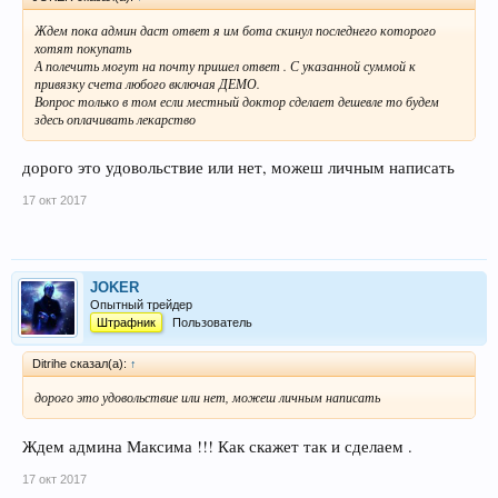
Ждем пока админ даст ответ я им бота скинул последнего которого
хотят покупать
А полечить могут на почту пришел ответ . С указанной суммой к
привязку счета любого включая ДЕМО.
Вопрос только в том если местный доктор сделает дешевле то будем
здесь оплачивать лекарство
дорого это удовольствие или нет, можеш личным написать
17 окт 2017
JOKER
Опытный трейдер
Штрафник
Пользователь
Ditrihe сказал(а):
↑
дорого это удовольствие или нет, можеш личным написать
Ждем админа Максима !!! Как скажет так и сделаем .
17 окт 2017