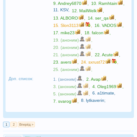
9.
Andrey6870
,
10.
Ramhtain
,
11.
KSV
,
12.
MailWelk
,
13.
ALBORO
,
14.
ser_qa
,
15.
Slon3113
,
16.
VADOS
,
17.
mike23
,
18.
falcon
,
19. (аноним)
,
20. (аноним)
,
21. (аноним)
,
22.
Acute
,
23.
avers
,
24.
sxrust72
,
25. (аноним)
;
Доп. список:
1. (аноним)
,
2.
Avap
,
3. (аноним)
,
4.
Oleg1969
,
6.
a1timate
,
5. (аноним)
,
8.
lytkaverin
;
7.
svarog
,
1
2
Вперёд >