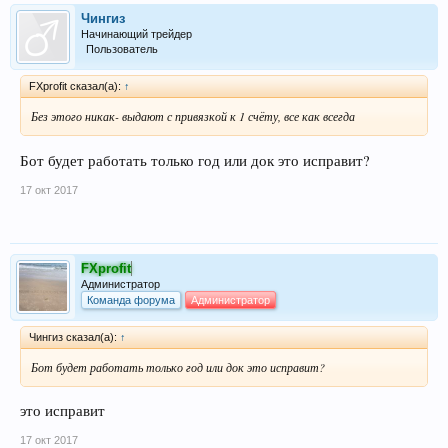
Чингиз
Начинающий трейдер
Пользователь
FXprofit сказал(а):
↑
Без этого никак- выдают с привязкой к 1 счёту, все как всегда
Бот будет работать только год или док это исправит?
17 окт 2017
FXprofit
Администратор
Команда форума
Администратор
Чингиз сказал(а):
↑
Бот будет работать только год или док это исправит?
это исправит
17 окт 2017