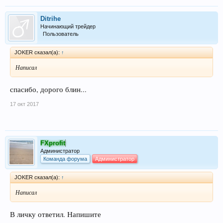
Ditrihe
Начинающий трейдер
Пользователь
JOKER сказал(а):
↑
Написал
спасибо, дорого блин...
17 окт 2017
FXprofit
Администратор
Команда форума
Администратор
JOKER сказал(а):
↑
Написал
В личку ответил. Напишите