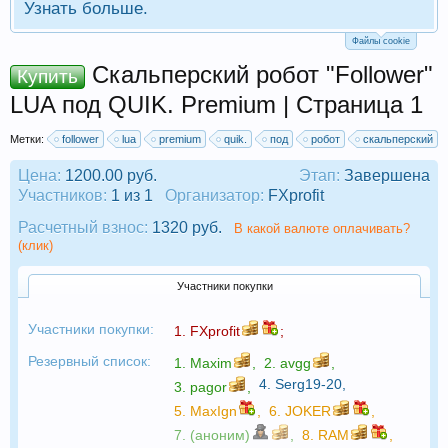
Узнать больше.
Файлы cookie
Скальперский робот "Follower"
Купить
LUA под QUIK. Premium | Страница 1
Метки:
follower
lua
premium
quik.
под
робот
скальперский
Цена:
1200.00 руб.
Этап:
Завершена
Участников:
1 из 1
Организатор:
FXprofit
Расчетный взнос:
1320 руб.
В какой валюте оплачивать?
(клик)
Участники покупки
Участники покупки:
1.
FXprofit
;
Резервный список:
1.
Maxim
,
2.
avgg
,
4.
Serg19-20
,
3.
pagor
,
5.
MaxIgn
,
6.
JOKER
,
7. (аноним)
,
8.
RAM
,