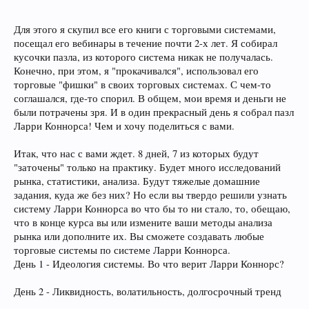
Для этого я скупил все его книги с торговыми системами,
посещал его вебинары в течение почти 2-х лет. Я собирал
кусочки пазла, из которого система никак не получалась.
Конечно, при этом, я "прокачивался", использовал его
торговые "фишки" в своих торговых системах. С чем-то
соглашался, где-то спорил. В общем, мои время и деньги не
были потрачены зря. И в один прекрасный день я собрал пазл
Ларри Коннорса! Чем и хочу поделиться с вами.
Итак, что нас с вами ждет. 8 дней, 7 из которых будут
"заточены" только на практику. Будет много исследований
рынка, статистики, анализа. Будут тяжелые домашние
задания, куда же без них? Но если вы твердо решили узнать
систему Ларри Коннорса во что бы то ни стало, то, обещаю,
что в конце курса вы или измените ваши методы анализа
рынка или дополните их. Вы сможете создавать любые
торговые системы по системе Ларри Коннорса.
День 1 - Идеология системы. Во что верит Ларри Коннорс?
День 2 - Ликвидность, волатильность, долгосрочный тренд