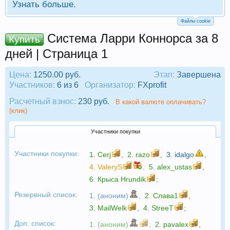
Узнать больше.
Файлы cookie
Система Ларри Коннорса за 8
Купить
дней | Страница 1
Цена:
1250.00 руб.
Этап:
Завершена
Участников:
6 из 6
Организатор:
FXprofit
Расчетный взнос:
230 руб.
В какой валюте оплачивать?
(клик)
Участники покупки
Участники покупки:
1.
Cerj
,
2.
razo
,
3.
idalgo
,
4.
ValeryS
,
5.
alex_ustas
,
6.
Крыса Hrundik
;
Резервный список:
1. (аноним)
,
2.
Слава1
,
3.
MailWelk
,
4.
StreeT
;
Доп. список:
1. (аноним)
,
2.
pavalex
,