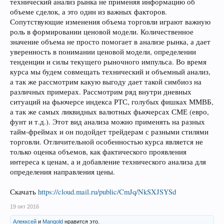
технический анализ рынка не применяя информацию об
объеме сделок, а это один из важных факторов.
Сопутствующие изменения объема торговли играют важную
роль в формировании ценовой модели. Количественное
значение объема не просто помогает в анализе рынка, а дает
уверенность в понимании ценовой модели, определении
тенденции и силы текущего рыночного импульса. Во время
курса мы будем совмещать технический и объемный анализ,
а так же рассмотрим какую выгоду дает такой симбиоз на
различных примерах. Рассмотрим ряд внутри дневных
ситуаций на фьючерсе индекса РТС, голубых фишках ММВБ,
а так же самых ликвидных валютных фьючерсах СМЕ (евро,
фунт и т.д.). Этот вид анализа можно применять на разных
тайм-фреймах и он подойдет трейдерам с разными стилями
торговли. Отличительной особенностью курса является не
только оценка объемов, как фактического проявления
интереса к ценам, а и добавление технического анализа для
определения направления цены.
Скачать
https://cloud.mail.ru/public/CmJq/NkSXJSYSd
19 окт 2016
Алекксей
и
Mangold
нравится это.