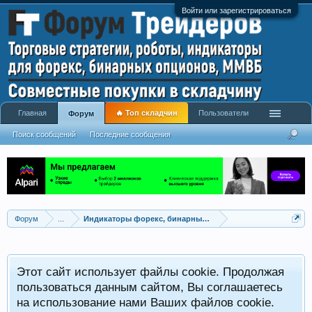
Войти или зарегистрироваться
Главная
🔥 Топ складчин
Пользователи
Форум
Поиск сообщений
Последние сообщения
Форум
...
Индикаторы форекс, бинарных опционов, ММВБ
Р
Этот сайт использует файлы cookie. Продолжая
x
С
пользоваться данным сайтом, Вы соглашаетесь
на использование нами Ваших файлов cookie.
V