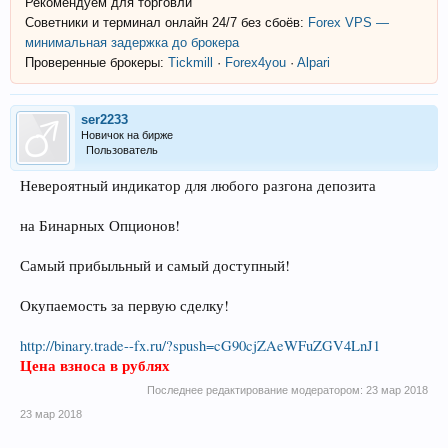
Рекомендуем для торговли
Советники и терминал онлайн 24/7 без сбоёв:
Forex VPS —
минимальная задержка до брокера
Проверенные брокеры:
Tickmill
·
Forex4you
·
Alpari
ser2233
Новичок на бирже
Пользователь
Невероятный индикатор для любого разгона депозита
на Бинарных Опционов!
Самый прибыльный и самый доступный!
Окупаемость за первую сделку!
http://binary.trade--fx.ru/?spush=cG90cjZAeWFuZGV4LnJ1
Цена взноса в рублях
Последнее редактирование модератором:
23 мар 2018
23 мар 2018