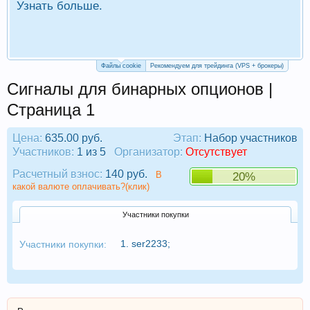
Узнать больше.
П
Р
Файлы cookie
Рекомендуем для трейдинга (VPS + брокеры)
Сигналы для бинарных опционов |
Страница 1
Цена:
635.00 руб.
Этап:
Набор участников
Участников:
1 из 5
Организатор:
Отсутствует
Расчетный взнос:
140 руб.
В
20%
какой валюте оплачивать?(клик)
Участники покупки
1.
ser2233
;
Участники покупки: