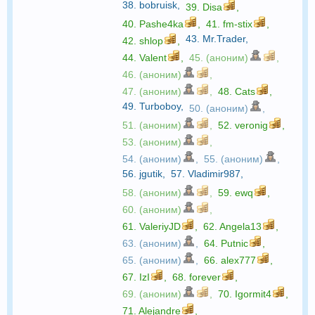
38.
bobruisk
,
39.
Disa
,
40.
Pashe4ka
,
41.
fm-stix
,
43.
Mr.Trader
,
42.
shlop
,
44.
Valent
,
45. (аноним)
,
46. (аноним)
,
47. (аноним)
,
48.
Cats
,
49.
Turboboy
,
50. (аноним)
,
51. (аноним)
,
52.
veronig
,
53. (аноним)
,
54. (аноним)
,
55. (аноним)
,
56.
jgutik
,
57.
Vladimir987
,
58. (аноним)
,
59.
ewq
,
60. (аноним)
,
61.
ValeriyJD
,
62.
Angela13
,
63. (аноним)
,
64.
Putnic
,
65. (аноним)
,
66.
alex777
,
67.
IzI
,
68.
forever
,
69. (аноним)
,
70.
Igormit4
,
71.
Alejandre
,