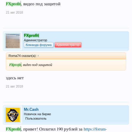
FXprofit
, видео под защитой
21 авг 2018
FXprofit
Администратор
Команда форума
Администратор
Roma74 сказал(а):
↑
FXprofit
, видео под защитой
здесь нет
21 авг 2018
Mr.Cash
Новичок на бирже
Пользователь
FXprofit
, привет! Оплатил 190 рублей за
https://forum-