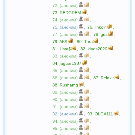
72. (аноним)
,
73.
REDGREM
,
74. (аноним)
,
75. (аноним)
,
76.
linkoln
,
77. (аноним)
,
78.
gds
,
79.
AK$
,
80.
Tura
,
81.
Usta$
,
82.
klads2020
,
83. (аноним)
,
84.
jaguar1987
,
85. (аноним)
,
86. (аноним)
,
87.
Relaxir
,
88.
Rushamg
,
89. (аноним)
,
90. (аноним)
,
91. (аноним)
,
92. (аноним)
,
93.
OLGA111
,
94. (аноним)
,
95. (аноним)
,