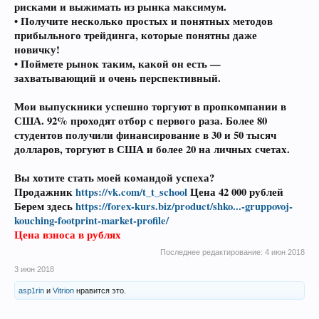
рисками и выжимать из рынка максимум.
• Получите несколько простых и понятных методов
прибыльного трейдинга, которые понятны даже
новичку!
• Поймете рынок таким, какой он есть —
захватывающий и очень перспективный.
Мои выпускники успешно торгуют в пропкомпании в
США. 92% проходят отбор с первого раза. Более 80
студентов получили финансирование в 30 и 50 тысяч
долларов, торгуют в США и более 20 на личных счетах.
Вы хотите стать моей командой успеха?
Продажник
https://vk.com/t_t_school
Цена 42 000 рублей
Берем здесь
https://forex-kurs.biz/product/shko...-gruppovoj-
kouching-footprint-market-profile/
Цена взноса в рублях
Последнее редактирование:
4 июн 2018
3 июн 2018
asp1rin
и
Vitrion
нравится это.