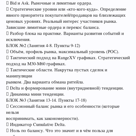
 Bid и Ask. Рыночные и лимитные ордера.
 Стратегические уровни или «кто-кого-куда». Определение
явного приоритета покупателей/продавцов на близлежащих
ценовых уровнях. Реальный интерес участников рынка.
Зависшие лимитные ордера и перекос баланса.
 Разбор блока на практике. Варианты развития событий и
исключения.
БЛОК №2 (Занятия 4-8. Пункты 9-12)
 Объём, профиль рынка, максимальный уровень (РОС).
 Тактический подход на RangeXV графиках. Стратегический
подход на М30-М60 графиках.
 Тактические области. Накрутка пустых сделок и
манипуляции
рынком. Два варианта обмана ритейла.
 Delta и формирование мини (внутридневной) тенденции.
 Динамика мини тенденции.
БЛОК №3 (Занятия 13-14. Пункты 17-18)
 Сессионный баланс рынка и его особенности (которые
нельзя
воспринимать, как закономерности).
 Индикатор Cumulative Delta.
 Ноль по балансу. Что это значит и в чём польза для