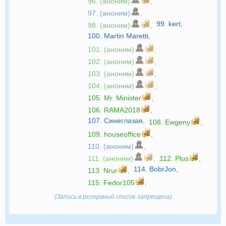
96. (аноним)
,
97. (аноним)
,
99.
kert
,
98. (аноним)
,
100.
Martin Maretti
,
101. (аноним)
,
102. (аноним)
,
103. (аноним)
,
104. (аноним)
,
105.
Mr. Minister
,
106.
RAMA2018
,
107.
Синеглазая
,
108.
Ewgeny
,
109.
houseoffice
,
110. (аноним)
,
111. (аноним)
,
112.
Plus
,
114.
BobrJon
,
113.
Nrur
,
115.
Fedor105
;
(Запись в резервный список запрещена)