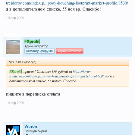
treiderov.com/index.p...povoj-kouching-footprint-market-profile.8530/
я в дополнительном списке, 55 номер. Спасибо!
10 апр 2020
FXprofit
Администратор
Команда форума
Администратор
Mr.Cash сказал(а):
↑
FXprofit
, привет! Оплатил 190 рублей за
https://forum-
treiderov.com/index.p...povoj-kouching-footprint-market-profile.8530/
я в
дополнительном списке, 55 номер. Спасибо!
пишите в переписке оплата
10 апр 2020
Vitrion
Легенда биржи