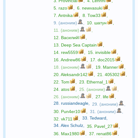
3.
Provincial
,
4.
Lennni
,
5.
razo
,
6.
newvasuki
,
7.
Antnika
,
8.
Том33
,
9. (аноним)
,
10.
шатун
,
11. (аноним)
,
12.
ВасилийI
,
13.
Deep Sea Captain
,
14.
rew5559
,
15.
invisible
,
16.
Andrew86
,
17.
doc2015
,
18. (аноним)
,
19.
Manner
,
20.
Aleksandr142
,
21.
405302
,
22.
Tom
,
23.
Ethernal_1
,
24.
atos
,
25. (аноним)
,
26. (аноним)
,
27.
life
,
28.
russiandeagle
,
29. (аноним)
,
30.
Pun4er10
,
31. (аноним)
,
33.
Tedward
,
32.
vk711
,
34.
Alex Schulz
,
35.
Pavel_27
,
36.
Max1980
,
37.
renat86
,