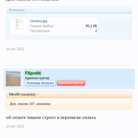
Вложения:
Оплата.jpg
Размер файла:
85,1 КБ
Просмотров:
2
14 окт 2021
FXprofit
Администратор
Команда форума
Администратор
Mike89 сказал(а):
↑
Доп. список 107, оплачено
об оплате пишем строго в переписке оплата
14 окт 2021