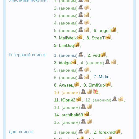
1. (аноним)
,
2. (аноним)
,
3. (аноним)
,
4. (аноним)
,
5. (аноним)
,
6.
angell
,
7.
MailWelk
,
8.
StreeT
,
9.
LimBoq
;
Резервный список:
1. (аноним)
,
2.
Ved
,
3.
idalgo
,
4. (аноним)
,
5. (аноним)
,
7.
Mirko
,
6. (аноним)
,
8.
Альвец
,
9.
SimfKup
,
10. (аноним)
,
11.
Юрий2
,
12. (аноним)
,
13. (аноним)
,
14.
archibalt69
,
15. (аноним)
;
Доп. список:
1. (аноним)
,
2.
forexmd
,