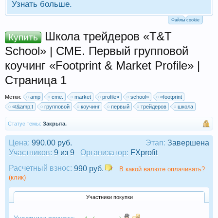
Узнать больше.
Файлы cookie
Школа трейдеров «T&T
Купить
School» | CME. Первый групповой
коучинг «Footprint & Market Profile» |
Страница 1
Метки:
amp
cme.
market
profile»
school»
«footprint
«t&amp;t
групповой
коучинг
первый
трейдеров
школа
Статус темы:
Закрыта.
Цена:
990.00 руб.
Этап:
Завершена
Участников:
9 из 9
Организатор:
FXprofit
Расчетный взнос:
990 руб.
В какой валюте оплачивать?
(клик)
Участники покупки
Участники покупки: