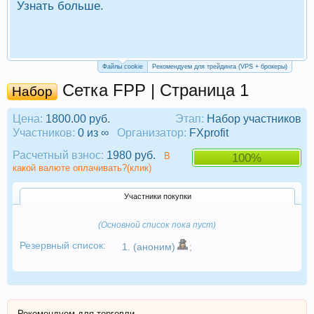
Узнать больше.
П
Р
Файлы cookie
Рекомендуем для трейдинга (VPS + брокеры)
Сетка FPP | Страница 1
Набор
Цена:
1800.00 руб.
Этап:
Набор участников
Участников:
0 из ∞
Организатор:
FXprofit
Расчетный взнос:
1980 руб.
В
100%
какой валюте оплачивать?(клик)
Участники покупки
(Основной список пока пуст)
Резервный список:
1. (аноним)
;
Рекомендуем для торговли