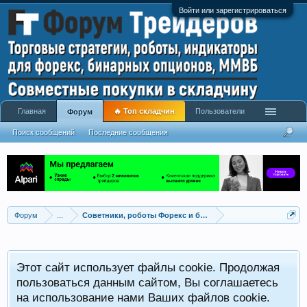
Войти или зарегистрироваться
Главная
🔥 Топ складчин
Пользователи
Форум
Поиск сообщений
Последние сообщения
Форум
...
Советники, роботы Форекс и бинарных опционов
Р
Этот сайт использует файлы cookie. Продолжая
x
С
пользоваться данным сайтом, Вы соглашаетесь
на использование нами Ваших файлов cookie.
V