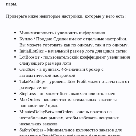
пары.
Проверьте ниже некоторые настройки, которые у него есть:
Минимизировать / увеличить информацию.
Куплю / Продаю Сделки имеют отдельные настройки.
Вы можете торговать как по одному, так и по одному.
InitialLotSize - начальный размер лота для цикла сетки
LotBooster - пользовательский коэффициент увеличения
следующего размера лота
GridSize - в пунктах, 4-5-значный брокер с
автоматической настройкой
TakeProfitPips - уровень Take Profit может отличаться от
размера сетки
StopLoss - он может быть включен или отключен
MaxOrders - количество максимальных заказов за
направление / цикл.
MinutesDelayBetweenOrders - очень полезно на
нестабильных рынках, чтобы избежать ненужных
нескольких заказов
SafetyOrders - Минимальное количество заказов для
закрытия в BreakEven и избежание больших потерь