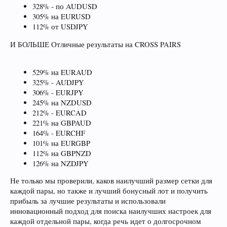
328% - по AUDUSD
305% на EURUSD
112% от USDJPY
И БОЛЬШЕ Отличные результаты на CROSS PAIRS
529% на EURAUD
325% - AUDJPY
306% - EURJPY
245% на NZDUSD
212% - EURCAD
221% на GBPAUD
164% - EURCHF
101% на EURGBP
112% на GBPNZD
126% на NZDJPY
Не только мы проверили, каков наилучший размер сетки для
каждой пары, но также и лучший бонусный лот и получить
прибыль за лучшие результаты и использовали
инновационный подход для поиска наилучших настроек для
каждой отдельной пары, когда речь идет о долгосрочном