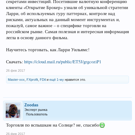
секретами инвестиций. Посетившие валютную конференцию
клиенты «Открытие Брокер» узнали об уникальной стратегии
Ларри, об используемых гуру паттернах, контроле над
рисками, актуальных на данный момент инструментах и,
пожалуй, самое важное – о специфике торговли на
российском рынке. Самая полезная и интересная информация
легла в основу данного фильма.
Научитесь торговать, как Ларри Уильямс!
Скачать:
https://cloud.mail.ru/public/ET5J/grgcoziP1
26 фев 2017
Master-xxx
,
FXprofit
,
FDtl
и
ещё 1-му
нравится это.
Zoodas
Эксперт рынка
Пользователь
Торговля по вспышкам на Солнце? не, спасибо
26 фев 2017