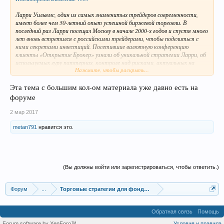
Ларри Уильямс, один из самых знаменитых трейдеров современности,
имеет более чем 50-летний опыт успешной биржевой торговли. В
последний раз Ларри посещал Москву в начале 2000-х годов и спустя много
лет вновь встретился с российскими трейдерами, чтобы поделиться с
ними секретами инвестиций. Посетившие валютную конференцию
клиенты «Открытие Брокер» узнали об уникальной стратегии Ларри, об
используемых гуру паттернах, контроле над рисками, актуальных на
Нажмите, чтобы раскрыть...
данный момент инструментах и, пожалуй, самое важное – о специфике
торговли на российском рынке. Самая полезная и интересная информация
легла в основу данного фильма.
Эта тема с большим кол-ом материала уже давно есть на
форуме
Научитесь торговать, как Ларри Уильямс!
2 мар 2017
Скачать:
https://cloud.mail.ru/public/ET5J/grgcoziP1
metan791
нравится это.
(Вы должны войти или зарегистрироваться, чтобы ответить.)
Форум
...
Торговые стратегии для фондовых рынков
Обратная связь
Помощь
Forum software by XenForo™
Условия и правила