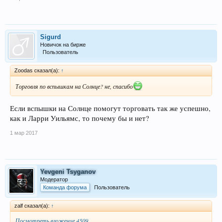
Sigurd
Новичок на бирже
Пользователь
Zoodas сказал(а):
↑
Торговля по вспышкам на Солнце? не, спасибо
Если вспышки на Солнце помогут торговать так же успешно,
как и Ларри Уильямс, то почему бы и нет?
1 мар 2017
Yevgeni Tsyganov
Модератор
Команда форума
Пользователь
zalf сказал(а):
↑
Посмотреть вложение 4509