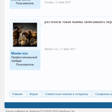
Zoodas
,
17 фев 2017
Пользователь
751
раз пошла такая пьянка записываюсь пе
Master-xxx
,
17 фев 2017
Master-xxx
Профессиональный
трейдер
Пользователь
288
Главная
Форум
Совместные покупки в складчину
Складчина н
Forum software by XenForo™
©2010-2016 XenForo Ltd.