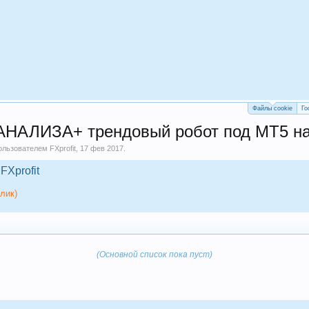
Файлы cookie
Го
ЛИЗА+ трендовый робот под МТ5 на 
пользователем
FXprofit
,
17 фев 2017
.
FXprofit
лик)
(Основной список пока пуст)