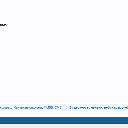
рвым
а форекс, бинарные опционы, ММВБ, CME
Видеокурсы, лекции, вебинары, уч