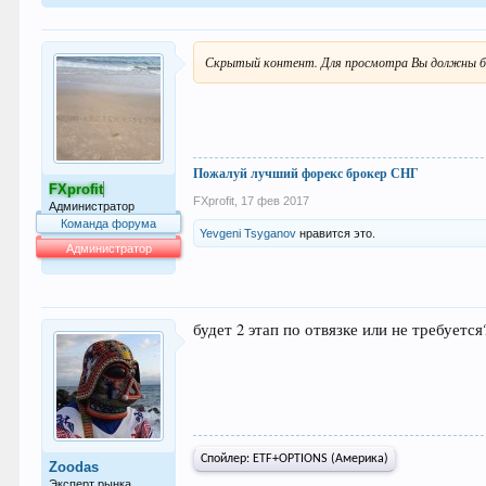
Скрытый контент. Для просмотра Вы должны б
Пожалуй лучший форекс брокер СНГ
FXprofit
FXprofit
,
17 фев 2017
Администратор
Команда форума
Yevgeni Tsyganov
нравится это.
Администратор
64.025
будет 2 этап по отвязке или не требуется
Спойлер:
ETF+OPTIONS (Америка)
Zoodas
Эксперт рынка