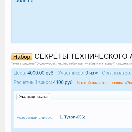
больше.
СЕКРЕТЫ ТЕХНИЧЕСКОГО АНА
Набор
Тема в разделе "
Видеокурсы, лекции, вебинары, учебный материал
", создана 
Цена:
4000.00 руб.
Участников:
0 из ∞
Организатор:
Расчетный взнос:
4400 руб.
В какой валюте оплачивать?(к
Участники покупки
1.
Tyson-056
;
Резервный список: