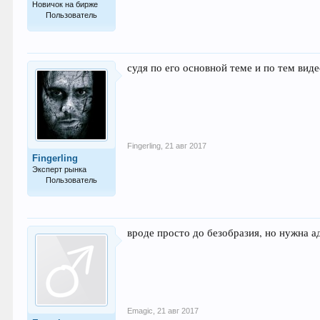
Новичок на бирже
Пользователь
5
судя по его основной теме и по тем вид
Fingerling
,
21 авг 2017
Fingerling
Эксперт рынка
Пользователь
579
вроде просто до безобразия, но нужна а
Emagic
,
21 авг 2017