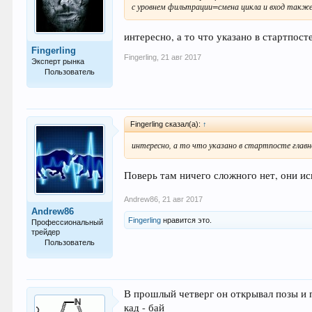
с уровнем фильтрации=смена цикла и вход такж
интересно, а то что указано в стартпост
Fingerling
Fingerling
,
21 авг 2017
Эксперт рынка
Пользователь
579
Fingerling сказал(а):
↑
интересно, а то что указано в стартпосте глав
Поверь там ничего сложного нет, они исп
Andrew86
,
21 авг 2017
Andrew86
Fingerling
нравится это.
Профессиональный
трейдер
Пользователь
361
В прошлый четверг он открывал позы и п
кад - бай