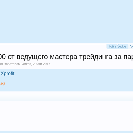
Файлы cookie
Го
0 от ведущего мастера трейдинга за пар
пользователем
Veritas
,
20 авг 2017
.
Xprofit
ик)