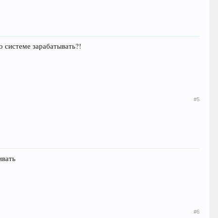
о системе зарабатывать?!
#5
ивать
#6