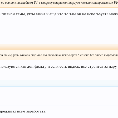
е на откате на младшем ТФ в сторону старшего (торгуем только сонаправленные ТФ
е главной темы, углы ганна и еще что то там он не использует? мож
ной темы, углы ганна и еще что то там он не использует? можно без этого торговат
ользуются как доп фильтр и если есть индюк, все строится за пару 
редлагал всем заработать: