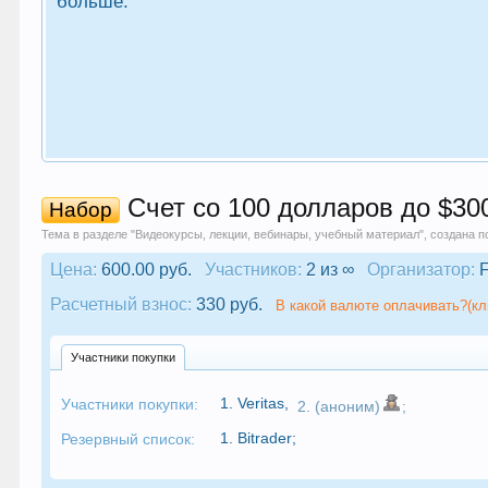
больше.
Счет со 100 долларов до $300
Набор
Тема в разделе "
Видеокурсы, лекции, вебинары, учебный материал
", создана 
Цена:
600.00 руб.
Участников:
2 из ∞
Организатор:
F
Расчетный взнос:
330 руб.
В какой валюте оплачивать?(кл
Участники покупки
1.
Veritas
,
Участники покупки:
2. (аноним)
;
1.
Bitrader
;
Резервный список: