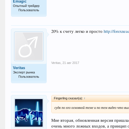
Emagic
Опытный трейдер
Пользователь
104
20% к счету легко и просто
http://forexnea
Veritas
,
21 авг 2017
Veritas
Эксперт рынка
Пользователь
976
Fingerling сказал(а):
↑
судя по его основной теме и по тем видео что в
Мне вторая, обновленная версия пришлас
очень много ложных входов, а принцип о