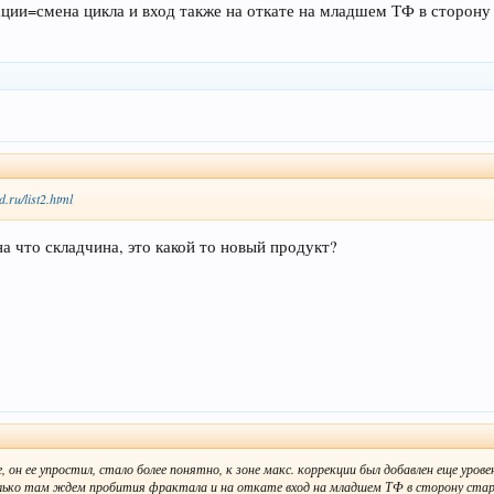
ации=смена цикла и вход также на откате на младшем ТФ в сторону
d.ru/list2.html
а что складчина, это какой то новый продукт?
, он ее упростил, стало более понятно, к зоне макс. коррекции был добавлен еще уров
только там ждем пробития фрактала и на откате вход на младшем ТФ в сторону ста