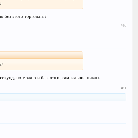
).
но без этого торговать?
#10
ь?
секунд, но можно и без этого, там главное циклы.
#11