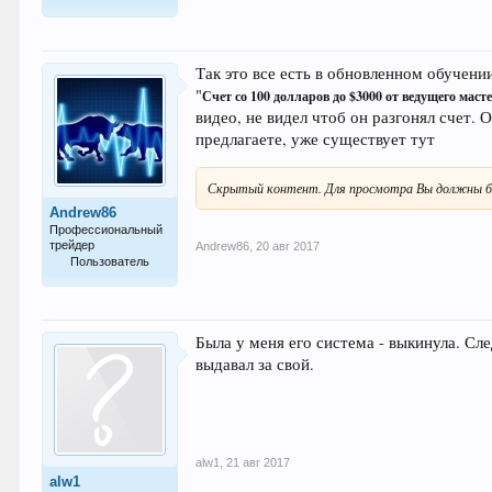
751
Так это все есть в обновленном обучени
"
Счет со 100 долларов до $3000 от ведущего маст
видео, не видел чтоб он разгонял счет.
предлагаете, уже существует тут
Скрытый контент. Для просмотра Вы должны б
Andrew86
Профессиональный
трейдер
Andrew86
,
20 авг 2017
Пользователь
361
Была у меня его система - выкинула. Сле
выдавал за свой.
alw1
,
21 авг 2017
alw1