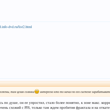
d.info-dvd.ru/list2.html
ыложены, там целая солянка
интересно кто то начал по его системе зарабатыват
ь по душе, он ее упростил, стало более понятно, к зоне макс. кор
чень схожий с PJS, только там ждем пробития фрактала и на откат