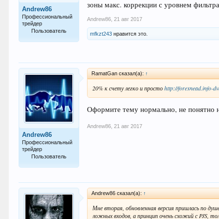
зоны макс. коррекции с уровнем фильтр
Andrew86
Профессиональный
Andrew86
,
21 авг 2017
трейдер
Пользователь
mfkzt243
нравится это.
361
RamatGan сказал(а):
↑
20% к счету легко и просто
http://forexnead.info-dv
Оформите тему нормально, не понятно н
Andrew86
,
21 авг 2017
Andrew86
Профессиональный
трейдер
Пользователь
361
Andrew86 сказал(а):
↑
Мне вторая, обновленная версия пришлась по душе
ложных входов, а принцип очень схожий с PJS, 