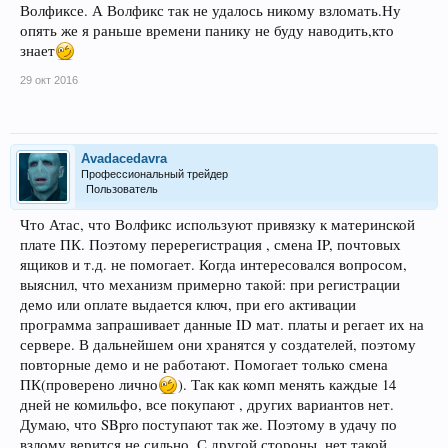
Волфиксе. А Волфикс так не удалось никому взломать.Ну
опять же я раньше времени панику не буду наводить,кто
знает
29 окт 2016
Avadacedavra
Профессиональный трейдер
Пользователь
Что Атас, что Волфикс используют привязку к материнской
плате ПК. Поэтому перерегистрация , смена IP, почтовых
ящиков и т.д. не помогает. Когда интересовался вопросом,
выяснил, что механизм примерно такой: при регистрации
демо или оплате выдается ключ, при его активации
программа запрашивает данные ID мат. платы и регает их на
сервере. В дальнейшем они хранятся у создателей, поэтому
повторные демо и не работают. Помогает только смена
ПК(проверено лично
). Так как комп менять каждые 14
дней не комильфо, все покупают , других вариантов нет.
Думаю, что SBpro поступают так же. Поэтому в удачу по
взлому верится не сильно. С другой стороны, нет такой