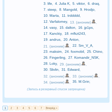
3.
life
,
4.
Julia K
,
5.
viktor
,
6.
draq
,
7.
steep
,
8.
Mangold
,
9.
Hrodjo
,
10.
Marta
,
11.
trddddd
,
12.
Varfalomey
,
13. (аноним)
,
14.
vasy
,
15.
dalton
,
16.
jp1ps
,
17.
Kanckiy
,
18.
mfkzt243
,
19.
andrus
,
20.
Anton
,
22.
Sm_V_A
,
21. (аноним)
,
23.
maksim
,
24.
foxmobil
,
25.
Chino
,
26.
Fingerling
,
27.
Komandir_NSK
,
28.
Loky
,
29. (аноним)
,
30.
Slivlin
,
31.
Edward
,
32. (аноним)
,
33. (аноним)
,
35.
M.Grin
;
34. (аноним)
,
(Запись в резервный список запрещена)
1
2
3
4
5
6
7
Вперёд >