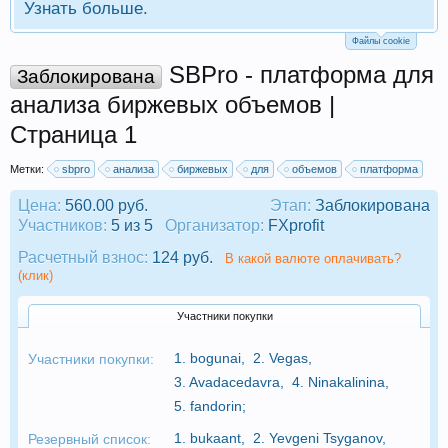
Узнать больше.
Файлы cookie
SBPro - платформа для
Заблокирована
анализа биржевых объемов |
Страница 1
Метки:
sbpro
анализа
биржевых
для
объемов
платформа
Цена:
560.00 руб.
Этап:
Заблокирована
Участников:
5 из 5
Организатор:
FXprofit
Расчетный взнос:
124 руб.
В какой валюте оплачивать?
(клик)
Участники покупки
1.
bogunai
,
2.
Vegas
,
Участники покупки:
3.
Avadacedavra
,
4.
Ninakalinina
,
5.
fandorin
;
1.
bukaant
,
2.
Yevgeni Tsyganov
,
Резервный список: