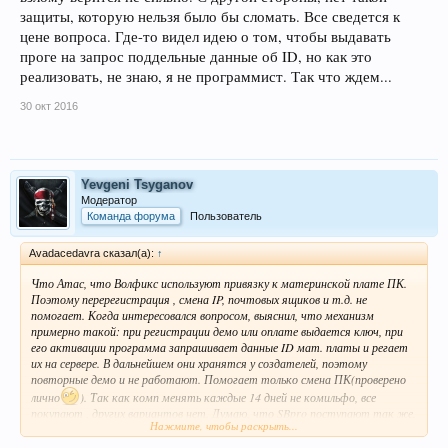
защиты, которую нельзя было бы сломать. Все сведется к
цене вопроса. Где-то видел идею о том, чтобы выдавать
проге на запрос поддельные данные об ID, но как это
реализовать, не знаю, я не программист. Так что ждем...
30 окт 2016
Yevgeni Tsyganov
Модератор
Команда форума
Пользователь
Avadacedavra сказал(а):
↑
Что Атас, что Волфикс используют привязку к материнской плате ПК.
Поэтому перерегистрация , смена IP, почтовых ящиков и т.д. не
помогает. Когда интересовался вопросом, выяснил, что механизм
примерно такой: при регистрации демо или оплате выдается ключ, при
его активации программа запрашивает данные ID мат. платы и регает
их на сервере. В дальнейшем они хранятся у создателей, поэтому
повторные демо и не работают. Помогает только смена ПК(проверено
лично
). Так как комп менять каждые 14 дней не комильфо, все
покупают , других вариантов нет. Думаю, что SBpro поступают так же.
Нажмите, чтобы раскрыть...
Поэтому в удачу по взлому верится не сильно. С другой стороны, нет
такой защиты, которую нельзя было бы сломать. Все сведется к цене