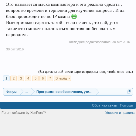
Это называется маска компьютера и это реально сделать ,
вопроса. Где-то видел идею о том, чтобы выдавать проге на запрос
поддельные данные об ID, но как это реализовать, не знаю, я не
вопрос во времени и терпении для изучения вопроса . И да
программист. Так что ждем...
блок происходит не по IP компа
Вывод можно сделать такой - если не лень , то найдутся
такие кто сможет пользоваться постоянно бесплатным
периодом .
Последнее редактирование:
30 окт 2016
30 окт 2016
(Вы должны войти или зарегистрироваться, чтобы ответить.)
1
2
3
4
5
6
7
Вперёд >
Форум
...
Программное обеспечение, утилиты для трейдинга
Обратная связь
Помощь
Forum software by XenForo™
Условия и правила