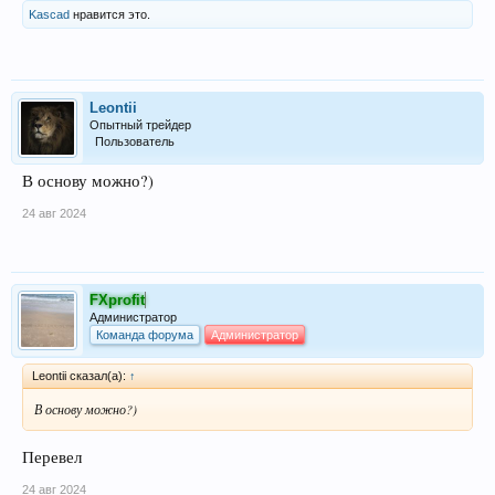
Kascad
нравится это.
Leontii
Опытный трейдер
Пользователь
В основу можно?)
24 авг 2024
FXprofit
Администратор
Команда форума
Администратор
Leontii сказал(а):
↑
В основу можно?)
Перевел
24 авг 2024