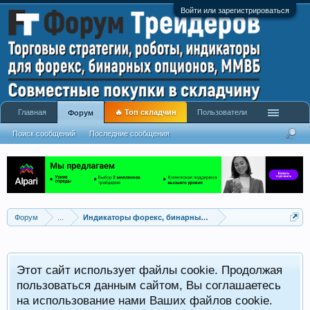
Войти или зарегистрироваться
Главная
🔥 Топ складчин
Пользователи
Форум
Поиск сообщений
Последние сообщения
Форум
...
Индикаторы форекс, бинарных опционов, ММВБ
Р
Этот сайт использует файлы cookie. Продолжая
x
С
пользоваться данным сайтом, Вы соглашаетесь
на использование нами Ваших файлов cookie.
V