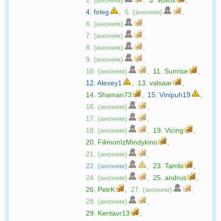
4.
foleg
,
5. (аноним)
,
6. (аноним)
,
7. (аноним)
,
8. (аноним)
,
9. (аноним)
,
10. (аноним)
,
11.
Sunrise
,
12.
Alexey1
,
13.
valsaar
,
14.
Shaman73
,
15.
Vinipuh19
,
16. (аноним)
,
17. (аноним)
,
18. (аноним)
,
19.
Vicing
,
20.
FilimonIzMindykino
,
21. (аноним)
,
22. (аноним)
,
23.
Tambi
,
24. (аноним)
,
25.
andrus
,
26.
PetrK
,
27. (аноним)
,
28. (аноним)
,
29.
Kentavr13
;