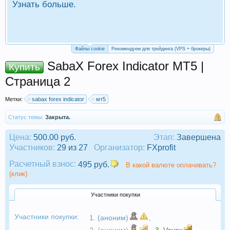
Узнать больше.
П
Р
Файлы cookie
Рекомендуем для трейдинга (VPS + брокеры)
SabaX Forex Indicator МТ5 |
Купить
Страница 2
Метки:
sabax forex indicator
мт5
Статус темы:
Закрыта.
Цена:
500.00 руб.
Этап:
Завершена
Участников:
29 из 27
Организатор:
FXprofit
Расчетный взнос:
495 руб.
В какой валюте оплачивать?
(клик)
Участники покупки
Участники покупки:
1. (аноним)
,
2. (аноним)
,
3.
Vovox
,