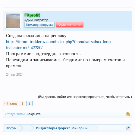
FXprofit
Администратор
Команда форума
Администратор
Создана складчина на реплику
https://forum-treiderov.com/index.php?threads/r-sabax-forex-
indicator-mt5.42280/
Программист подтвердил готовность
Переходим и записываемся- бездимит по номерам счетов и
времени
24 авг 2024
(Вы должны войти или зарегистрироваться, чтобы ответить.)
< Назад
1
2
Статус темы:
Закрыта.
Форум
...
Индикаторы форекс, бинарных опционов, ММВБ