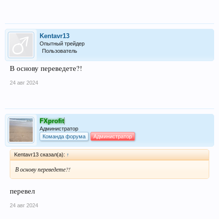
Kentavr13
Опытный трейдер
Пользователь
В основу переведете?!
24 авг 2024
FXprofit
Администратор
Команда форума
Администратор
Kentavr13 сказал(а):
↑
В основу переведете?!
перевел
24 авг 2024