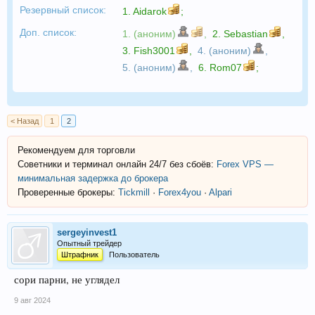
Резервный список:
1.
Aidarok
;
Доп. список:
1. (аноним)
,
2.
Sebastian
,
3.
Fish3001
,
4. (аноним)
,
5. (аноним)
,
6.
Rom07
;
< Назад
1
2
Рекомендуем для торговли
Советники и терминал онлайн 24/7 без сбоёв:
Forex VPS —
минимальная задержка до брокера
Проверенные брокеры:
Tickmill
·
Forex4you
·
Alpari
sergeyinvest1
Опытный трейдер
Штрафник
Пользователь
сори парни, не углядел
9 авг 2024