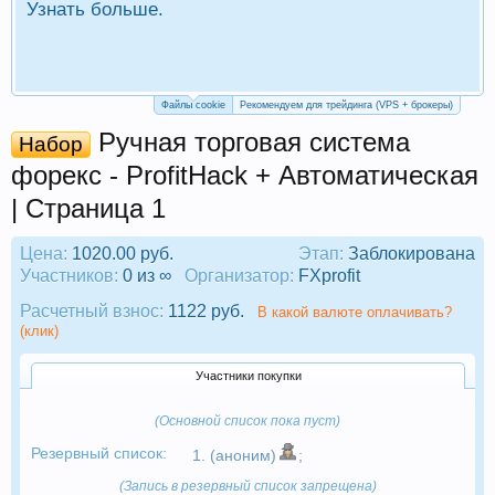
Узнать больше.
П
Р
Файлы cookie
Рекомендуем для трейдинга (VPS + брокеры)
Ручная торговая система
Набор
форекс - ProfitHack + Автоматическая
| Страница 1
Цена:
1020.00 руб.
Этап:
Заблокирована
Участников:
0 из ∞
Организатор:
FXprofit
Расчетный взнос:
1122 руб.
В какой валюте оплачивать?
(клик)
Участники покупки
(Основной список пока пуст)
Резервный список:
1. (аноним)
;
(Запись в резервный список запрещена)