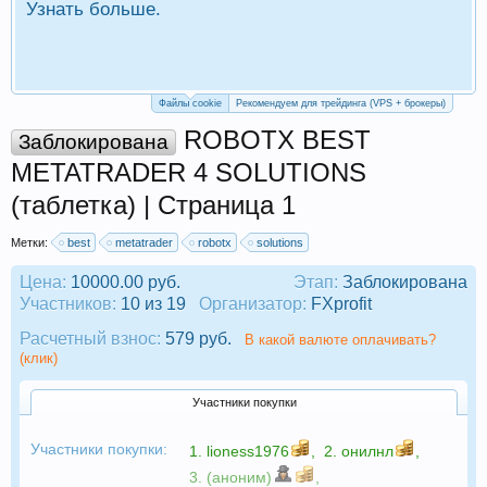
Узнать больше.
П
Р
Файлы cookie
Рекомендуем для трейдинга (VPS + брокеры)
ROBOTX BEST
Заблокирована
METATRADER 4 SOLUTIONS
(таблетка) | Страница 1
Метки:
best
metatrader
robotx
solutions
Цена:
10000.00 руб.
Этап:
Заблокирована
Участников:
10 из 19
Организатор:
FXprofit
Расчетный взнос:
579 руб.
В какой валюте оплачивать?
(клик)
Участники покупки
Участники покупки:
1.
lioness1976
,
2.
онилнл
,
3. (аноним)
,