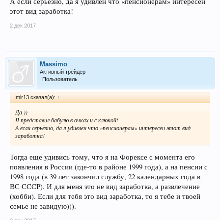
А если серьёзно, да я удивлён что «пенсионерам» интересен
этот вид заработка!
2 дек 2017
Massimo
Активный трейдер
Пользователь
Imir13 сказал(а):
↑
Да ))
Я представил бабулю в очках и с клюкой!
А если серьёзно, да я удивлён что «пенсионерам» интересен этот вид
заработка!
Тогда еще удивись тому, что я на Форексе с момента его
появления в России (где-то в районе 1999 года), а на пенсии с
1998 года (в 39 лет закончил службу, 22 календарных года в
ВС СССР). И для меня это не вид заработка, а развлечение
(хобби). Если для тебя это вид заработка, то я тебе и твоей
семье не завидую))).