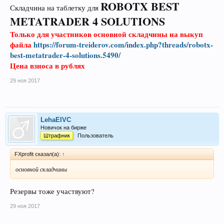
ROBOTX BEST
Складчина на таблетку для
METATRADER 4 SOLUTIONS
Только для участников основной складчины на выкуп
файла
https://forum-treiderov.com/index.php?threads/robotx-
best-metatrader-4-solutions.5490/
Цена взноса в рублях
29 ноя 2017
LehaEIVC
Новичок на бирже
Штрафник
Пользователь
FXprofit сказал(а):
↑
основной складчины
Резервы тоже участвуют?
29 ноя 2017