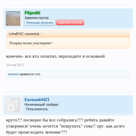
FXprofit
Администратор
Команда форума
Администратор
LehaEIVC сказал(а):
↑
Резервы тоже участвуют?
конечно- все кто оплатил, переходите в основной
29 ноя 2017
онилнл
нравится это.
Евгений4423
Начинающий трейдер
Пользователь
круто!!! поскорее бы все собрались!!!! ребята давайте
ускоримся! очень хочется "пощупать" сова!! орг. как долго
будет происходить лечение???