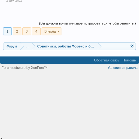
2 дек 2017
(Вы должны войти или зарегистрироваться, чтобы ответить.)
1
2
3
4
Вперёд >
Форум
...
Советники, роботы Форекс и бинарных опционов
Обратная связь
Помощь
Forum software by XenForo™
Условия и правила
>