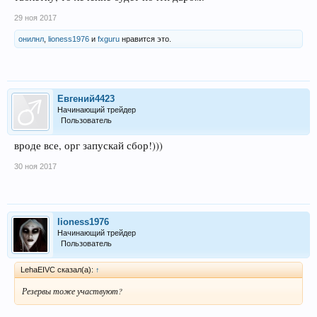
29 ноя 2017
онилнл
,
lioness1976
и
fxguru
нравится это.
Евгений4423
Начинающий трейдер
Пользователь
вроде все, орг запускай сбор!)))
30 ноя 2017
lioness1976
Начинающий трейдер
Пользователь
LehaEIVC сказал(а):
↑
Резервы тоже участвуют?