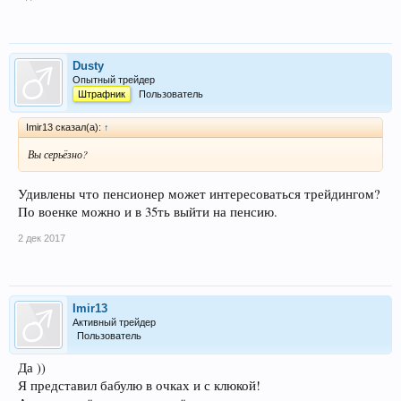
Dusty
Опытный трейдер
Штрафник
Пользователь
Imir13 сказал(а):
↑
Вы серьёзно?
Удивлены что пенсионер может интересоваться трейдингом?
По военке можно и в 35ть выйти на пенсию.
2 дек 2017
Imir13
Активный трейдер
Пользователь
Да ))
Я представил бабулю в очках и с клюкой!