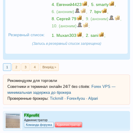
4.
Евгений4423
,
5.
smarty
,
6. (аноним)
,
7.
bpv
,
8.
Сергей 79
,
9. (аноним)
,
10. (аноним)
;
Резервный список:
1.
Muxan303
,
2.
sani
;
(Запись в резервный список запрещена)
1
2
3
4
Вперёд >
Рекомендуем для торговли
Советники и терминал онлайн 24/7 без сбоёв:
Forex VPS —
минимальная задержка до брокера
Проверенные брокеры:
Tickmill
·
Forex4you
·
Alpari
FXprofit
Администратор
Команда форума
Администратор