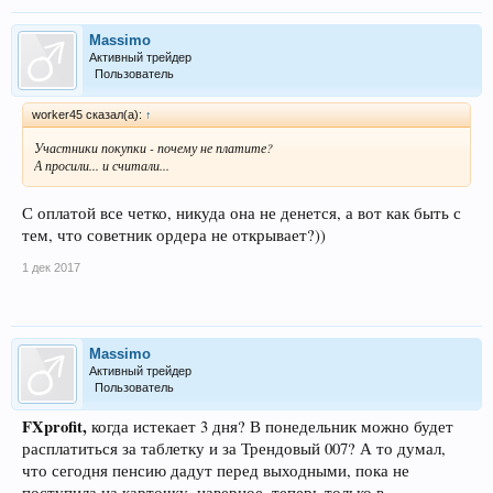
Massimo
Активный трейдер
Пользователь
worker45 сказал(а):
↑
Участники покупки - почему не платите?
А просили... и считали...
С оплатой все четко, никуда она не денется, а вот как быть с
тем, что советник ордера не открывает?))
1 дек 2017
Massimo
Активный трейдер
Пользователь
FXprofit,
когда истекает 3 дня? В понедельник можно будет
расплатиться за таблетку и за Трендовый 007? А то думал,
что сегодня пенсию дадут перед выходными, пока не
поступила на карточку, наверное, теперь только в