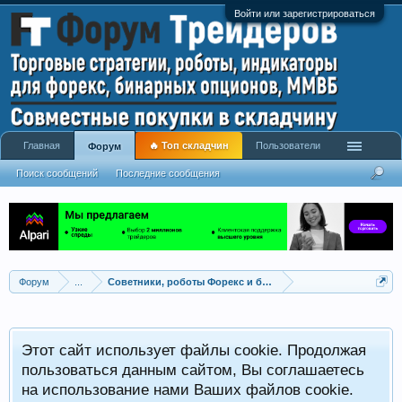
Войти или зарегистрироваться
Главная
🔥 Топ складчин
Пользователи
Форум
Поиск сообщений
Последние сообщения
Форум
...
Советники, роботы Форекс и бинарных опционов
Р
Этот сайт использует файлы cookie. Продолжая
x
С
пользоваться данным сайтом, Вы соглашаетесь
на использование нами Ваших файлов cookie.
V