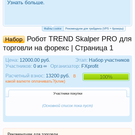
Узнать больше.
П
Р
Файлы cookie
Рекомендуем для трейдинга (VPS + брокеры)
Робот TREND Skalper PRO для
Набор
торговли на форекс | Страница 1
Цена:
12000.00 руб.
Этап:
Набор участников
Участников:
0 из ∞
Организатор:
FXprofit
Расчетный взнос:
13200 руб.
В
100%
какой валюте оплачивать?(клик)
Участники покупки
(Основной список пока пуст)
Рекомендуем для торговли