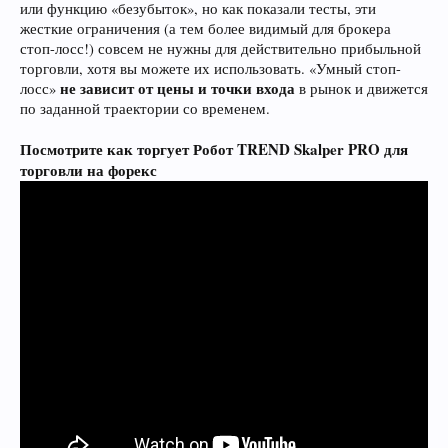
или функцию «безубыток», но как показали тесты, эти
жесткие ограничения (а тем более видимый для брокера
стоп-лосс!) совсем не нужны для действительно прибыльной
торговли, хотя вы можете их использовать. «Умный стоп-
не зависит от цены и точки входа
лосс»
в рынок и движется
по заданной траектории со временем.
Посмотрите как торгует Робот TREND Skalper PRO для
торговли на форекс