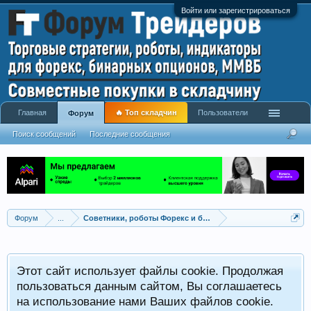
Войти или зарегистрироваться
Главная
🔥 Топ складчин
Пользователи
Форум
Поиск сообщений
Последние сообщения
Форум
...
Советники, роботы Форекс и бинарных опционов
Р
Этот сайт использует файлы cookie. Продолжая
x
С
пользоваться данным сайтом, Вы соглашаетесь
на использование нами Ваших файлов cookie.
V