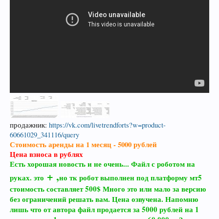
продажник:
https://vk.com/livetrendforts?w=product-
60661029_341116/query
Стоимость аренды на 1 месяц - 5000 рублей
Цена взноса в рублях
Есть хорошая новость и не очень... Файл с роботом на
+ ,
но тк робот выполнен под платформу мт5
руках. это
стоимость составляет 500$ Много это или мало за версию
без ограничений решать вам. Цена озвучена. Напомню
лишь что от автора файл продается за 5000 рублей на 1