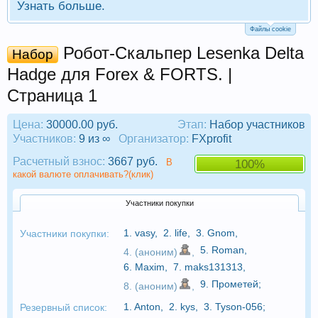
Узнать больше.
Файлы cookie
Робот-Скальпер Lesenka Delta
Набор
Hadge для Forex & FORTS. |
Страница 1
Цена:
30000.00 руб.
Этап:
Набор участников
Участников:
9 из ∞
Организатор:
FXprofit
Расчетный взнос:
3667 руб.
В
100%
какой валюте оплачивать?(клик)
Участники покупки
1.
vasy
,
2.
life
,
3.
Gnom
,
Участники покупки:
5.
Roman
,
4. (аноним)
,
6.
Maxim
,
7.
maks131313
,
9.
Прометей
;
8. (аноним)
,
1.
Anton
,
2.
kys
,
3.
Tyson-056
;
Резервный список: