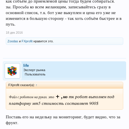
как собъём до приемлемой цены тогда будем собираться.
зы. Просьба ко всем желающим, записывайтесь сразу в
основной список, т.к. бот уже выкуплен и цена его уже не
изменится в большую сторону - так хоть собъём быстрее и в
путь.
18 дек 2016
Zoodas
и
FXprofit
нравится это.
life
Эксперт рынка
Пользователь
FXprofit сказал(а):
↑
+ ,
но
тк робот выполнен под
Файл с роботом на руках. это
платформу мт5 стоимость составляет 900$
Поставь его на недельку на мониторинг, будет видно, что за
фрукт.