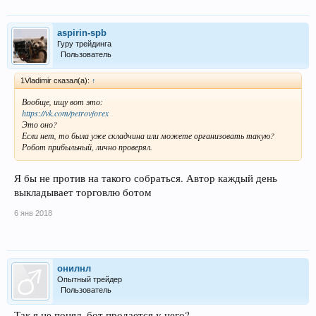
aspirin-spb
Гуру трейдинга
Пользователь
1Vladimir сказал(а):
↑
Вообще, ищу вот это:
https://vk.com/petrovforex
Это оно?
Если нет, то была уже складчина или можете организовать такую?
Робот прибыльный, лично проверял.
Я бы не против на такого собраться. Автор каждый день
выкладывает торговлю ботом
6 янв 2018
онилнл
Опытный трейдер
Пользователь
Так я не понял, бот продается у него?