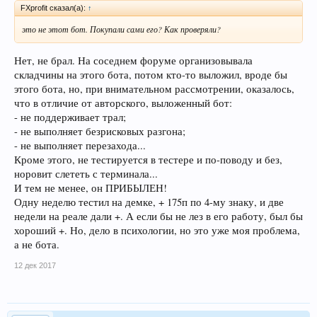
FXprofit сказал(а):
↑
это не этот бот. Покупали сами его? Как проверяли?
Нет, не брал. На соседнем форуме организовывала
складчины на этого бота, потом кто-то выложил, вроде бы
этого бота, но, при внимательном рассмотрении, оказалось,
что в отличие от авторского, выложенный бот:
- не поддерживает трал;
- не выполняет безрисковых разгона;
- не выполняет перезахода...
Кроме этого, не тестируется в тестере и по-поводу и без,
норовит слететь с терминала...
И тем не менее, он ПРИБЫЛЕН!
Одну неделю тестил на демке, + 175п по 4-му знаку, и две
недели на реале дали +. А если бы не лез в его работу, был бы
хороший +. Но, дело в психологии, но это уже моя проблема,
а не бота.
12 дек 2017