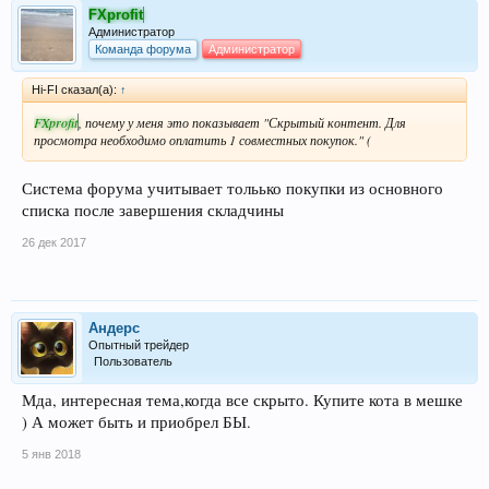
FXprofit
Администратор
Команда форума
Администратор
Hi-FI сказал(а):
↑
FXprofit
, почему у меня это показывает "Скрытый контент. Для
просмотра необходимо оплатить 1 совместных покупок." (
Система форума учитывает тольько покупки из основного
списка после завершения складчины
26 дек 2017
Андерс
Опытный трейдер
Пользователь
Мда, интересная тема,когда все скрыто. Купите кота в мешке
) А может быть и приобрел БЫ.
5 янв 2018