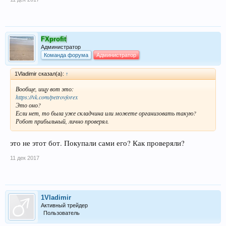
FXprofit
Администратор
Команда форума
Администратор
1Vladimir сказал(а):
↑
Вообще, ищу вот это:
https://vk.com/petrovforex
Это оно?
Если нет, то была уже складчина или можете организовать такую?
Робот прибыльный, лично проверял.
это не этот бот. Покупали сами его? Как проверяли?
11 дек 2017
1Vladimir
Активный трейдер
Пользователь