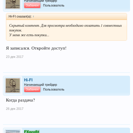
Начинающий трейдер
Забанен
Пользователь
Hi-FI сказал(а):
↑
Скрытый контент. Для просмотра необходимо оплатить 1 совместных
покупок.
У меня же есть покупки...
Я записался. Откройте доступ!
23 дек 2017
Hi-FI
Начинающий трейдер
Забанен
Пользователь
Когда раздача?
26 дек 2017
FXprofit