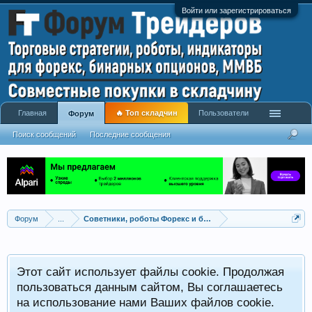
Войти или зарегистрироваться
Главная
🔥 Топ складчин
Пользователи
Форум
Поиск сообщений
Последние сообщения
Форум
...
Советники, роботы Форекс и бинарных опционов
Р
Этот сайт использует файлы cookie. Продолжая
x
С
пользоваться данным сайтом, Вы соглашаетесь
на использование нами Ваших файлов cookie.
V