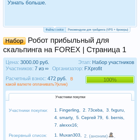
Узнать больше.
П
Р
Файлы cookie
Рекомендуем для трейдинга (VPS + брокеры)
Робот прибыльный для
Набор
скальпинга на FOREX | Страница 1
Цена:
3000.00 руб.
Этап:
Набор участников
Участников:
7 из ∞
Организатор:
FXprofit
Расчетный взнос:
472 руб.
В
100%
какой валюте оплачивать?(клик)
Участники покупки
1.
Fingerling
,
2.
73ceba
,
3.
fxguru
,
Участники покупки:
4.
smarty
,
5.
Сергей 79
,
6.
bernis
,
7.
alexxx16
;
1.
Muxan303
,
Резервный список:
2. (аноним)
,