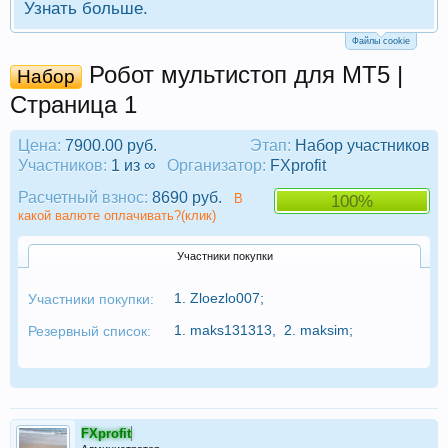
Узнать больше.
Файлы cookie
Робот мультистоп для МТ5 |
Набор
Страница 1
Цена:
7900.00 руб.
Этап:
Набор участников
Участников:
1 из ∞
Организатор:
FXprofit
Расчетный взнос:
8690 руб.
В
100%
какой валюте оплачивать?(клик)
Участники покупки
1.
Zloezlo007
;
Участники покупки:
1.
maks131313
,
2.
maksim
;
Резервный список:
FXprofit