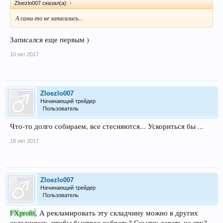
Zloezlo007 сказал(а):
↑
А сами-то не записались...
Записался еще первым )
10 окт 2017
Zloezlo007
Начинающий трейдер
Пользователь
Что-то долго собираем, все стесняются... Ускориться бы ...
18 окт 2017
Zloezlo007
Начинающий трейдер
Пользователь
FXprofit
, А рекламировать эту складчину можно в других
складчинах, чтобы быстрее собрать? Ссылку давать на эту?