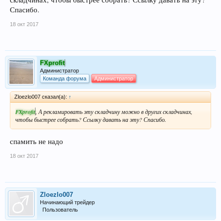
Спасибо.
18 окт 2017
FXprofit
Администратор
Команда форума
Администратор
Zloezlo007 сказал(а):
↑
FXprofit
, А рекламировать эту складчину можно в других складчинах,
чтобы быстрее собрать? Ссылку давать на эту? Спасибо.
спамить не надо
18 окт 2017
Zloezlo007
Начинающий трейдер
Пользователь