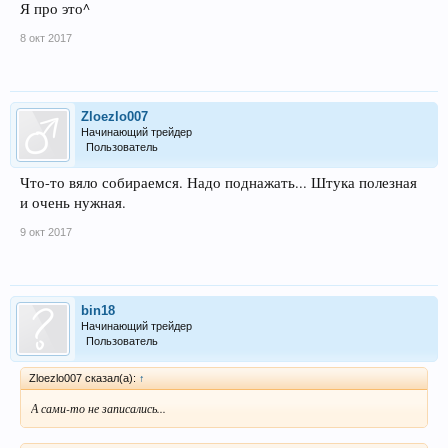
Я про это^
8 окт 2017
Zloezlo007
Начинающий трейдер
Пользователь
Что-то вяло собираемся. Надо поднажать... Штука полезная
и очень нужная.
9 окт 2017
bin18
Начинающий трейдер
Пользователь
Zloezlo007 сказал(а):
↑
А сами-то не записались...