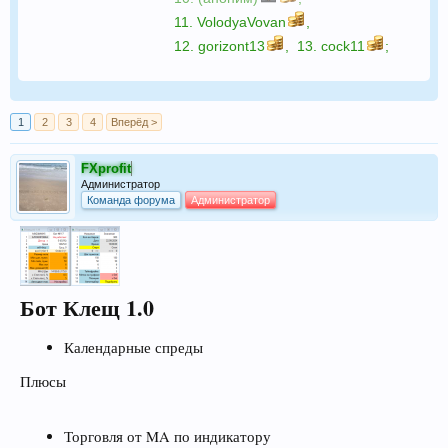
11.
VolodyaVovan
,
12.
gorizont13
,
13.
cock11
;
1
2
3
4
Вперёд >
FXprofit
Администратор
Команда форума
Администратор
Бот Клещ 1.0
Календарные спреды
Плюсы
Торговля от MA по индикатору