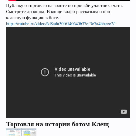
Публикую торговлю на золоте по просьбе участника чата.
Смотрите до конца. В конце видео рассказываю про
классную функцию в боте.
https://rutube.ru/video/6d8ada30f6140640b37ef3c7a4bbece2/
Торговля на истории ботом Клещ