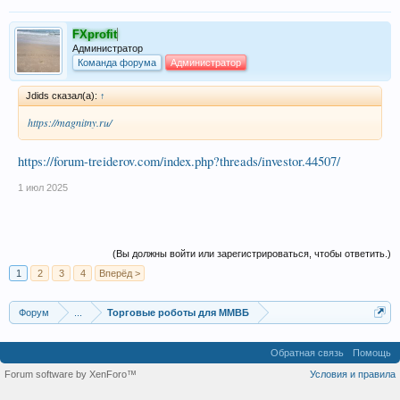
FXprofit
Администратор
Команда форума
Администратор
Jdids сказал(а):
↑
https://magnitny.ru/
https://forum-treiderov.com/index.php?threads/investor.44507/
1 июл 2025
(Вы должны войти или зарегистрироваться, чтобы ответить.)
1
2
3
4
Вперёд >
Форум
...
Торговые роботы для ММВБ
Обратная связь
Помощь
Forum software by XenForo™
Условия и правила