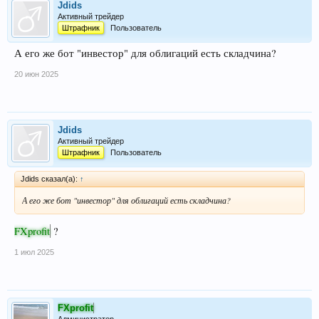
Jdids
Активный трейдер
Штрафник
Пользователь
А его же бот "инвестор" для облигаций есть складчина?
20 июн 2025
Jdids
Активный трейдер
Штрафник
Пользователь
Jdids сказал(а):
↑
А его же бот "инвестор" для облигаций есть складчина?
FXprofit
?
1 июл 2025
FXprofit