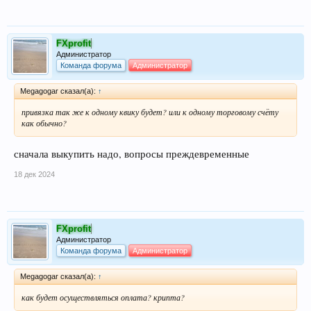
FXprofit
Администратор
Команда форума
Администратор
Megagogar сказал(а):
↑
привязка так же к одному квику будет? или к одному торговому счёту
как обычно?
сначала выкупить надо, вопросы преждевременные
18 дек 2024
FXprofit
Администратор
Команда форума
Администратор
Megagogar сказал(а):
↑
как будет осуществляться оплата? крипта?