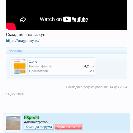
Складчина на выкуп
https://magnitny.ru/
Вложения:
1.png
Размер файла:
54,2 КБ
Просмотров:
20
Последнее редактирование:
14 дек 2024
14 дек 2024
FXprofit
Администратор
Команда форума
Администратор