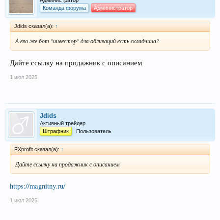
Администратор
Команда форума
Администратор
Jdids сказал(а):
↑
А его же бот "инвестор" для облигаций есть складчина?
Дайте ссылку на продажник с описанием
1 июл 2025
Jdids
Активный трейдер
Штрафник
Пользователь
FXprofit сказал(а):
↑
Дайте ссылку на продажник с описанием
https://magnitny.ru/
1 июл 2025