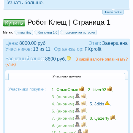
Узнать больше.
Файлы cookie
Робот Клещ | Страница 1
Купить
Метки:
magnitny
бот клещ 1.0
торговля на истории
Цена:
8000.00 руб.
Этап:
Завершена
Участников:
13 из 11
Организатор:
FXprofit
Расчетный взнос:
8800 руб.
В какой валюте оплачивать?
(клик)
Участники покупки
Участники покупки:
1.
ФомаФома
,
2.
kiver92
,
3. (аноним)
,
4. (аноним)
,
5.
Jdids
,
6. (аноним)
,
7. (аноним)
,
8.
Qazerty
,
9. (аноним)
,
10. (аноним)
,