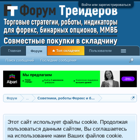
Войти или зарегистрироваться
Главная
🔥 Топ складчин
Пользователи
Форум
Поиск сообщений
Последние сообщения
Форум
...
Советники, роботы Форекс и бинарных опционов
Р
Этот сайт использует файлы cookie. Продолжая
x
С
пользоваться данным сайтом, Вы соглашаетесь
на использование нами Ваших файлов cookie.
V