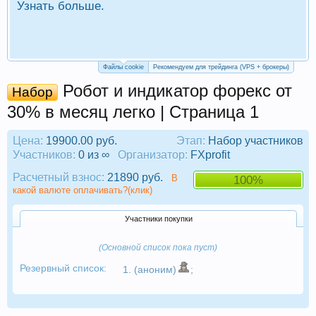
Узнать больше.
П
Р
Файлы cookie
Рекомендуем для трейдинга (VPS + брокеры)
Робот и индикатор форекс от
Набор
30% в месяц легко | Страница 1
Цена:
19900.00 руб.
Этап:
Набор участников
Участников:
0 из ∞
Организатор:
FXprofit
Расчетный взнос:
21890 руб.
В
100%
какой валюте оплачивать?(клик)
Участники покупки
(Основной список пока пуст)
Резервный список:
1. (аноним)
;