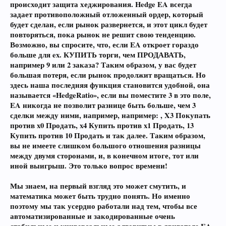
происходит защита хеджирования. Hedge EA всегда
задает противоположный отложенный ордер, который
будет сделан, если рынок развернется, и этот цикл будет
повторяться, пока рынок не решит свою тенденцию.
Возможно, вы спросите, что, если EA откроет гораздо
больше для ex. КУПИТЬ торги, чем ПРОДАВАТЬ,
например 9 или 2 заказа? Таким образом, у вас будет
большая потеря, если рынок продолжит вращаться. Но
здесь наша последняя функция становится удобной, она
называется «HedgeRatio», если вы поместите 3 в это поле,
EA никогда не позволит разнице быть больше, чем 3
сделки между ними, например, например: , X3 Покупать
против x0 Продать, x4 Купить против x1 Продать, 13
Купить против 10 Продать и так далее. Таким образом,
вы не имеете слишком большого отношения разницы
между двумя сторонами, и, в конечном итоге, тот или
иной выигрыш. Это только вопрос времени!
Мы знаем, на первый взгляд это может смутить, и
математика может быть трудно понять. Но именно
поэтому мы так усердно работали над тем, чтобы все
автоматизированные
и закодированные очень