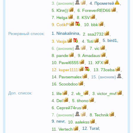
3. (аноним)
,
4.
Прометей
,
5.
Юля))
,
6.
ForeverRED66
,
7.
Helga
,
8.
KSV
,
9.
CotikP
,
10.
bbk
;
1.
Ninakalinina
,
Резервный список:
2.
ssa2732
,
5.
bird1
,
3.
Vasja
,
4.
Toti
,
6. (аноним)
,
7.
vic
,
8.
pande
,
9.
Amadaus
,
10.
Pavel6555
,
11.
XFX
,
12.
kuper1111
,
13.
73ceba
,
14.
Pavsemalex
,
15. (аноним)
,
16.
Scoobdoo
;
Доп. список:
1.
life
,
2.
vb_
,
3.
victor_mvf
,
4.
Del
,
5.
tihono
,
6.
Сергей74rus
,
7. (аноним)
,
8.
Technik
,
9.
nevr
,
10.
aalekss
,
12.
Tural
;
11.
Vertech
,