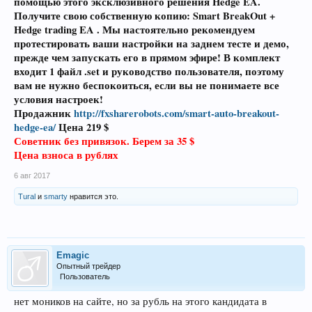
помощью этого эксклюзивного решения Hedge EA.
Получите свою собственную копию:
Smart BreakOut +
Hedge trading EA
. Мы настоятельно рекомендуем
протестировать ваши настройки на заднем тесте и демо,
прежде чем запускать его в прямом эфире!
В комплект
входит 1 файл .set и руководство пользователя, поэтому
вам не нужно беспокоиться, если вы не понимаете все
условия настроек!
Продажник
http://fxsharerobots.com/smart-auto-breakout-
hedge-ea/
Цена 219 $
Советник без привязок. Берем за 35 $
Цена взноса в рублях
6 авг 2017
Tural
и
smarty
нравится это.
Emagic
Опытный трейдер
Пользователь
нет моников на сайте, но за рубль на этого кандидата в