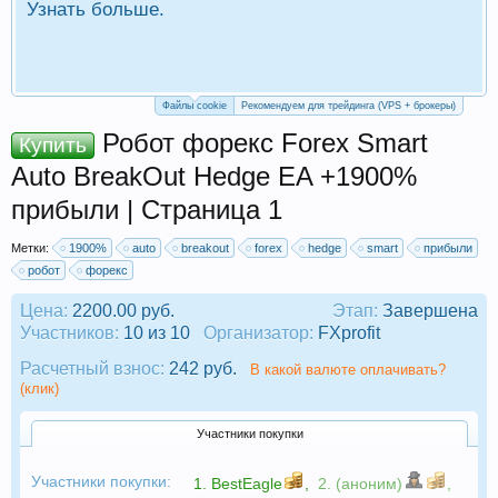
Узнать больше.
П
Р
Файлы cookie
Рекомендуем для трейдинга (VPS + брокеры)
Робот форекс Forex Smart
Купить
Auto BreakOut Hedge EA +1900%
прибыли | Страница 1
Метки:
1900%
auto
breakout
forex
hedge
smart
прибыли
робот
форекс
Цена:
2200.00 руб.
Этап:
Завершена
Участников:
10 из 10
Организатор:
FXprofit
Расчетный взнос:
242 руб.
В какой валюте оплачивать?
(клик)
Участники покупки
Участники покупки:
1.
BestEagle
,
2. (аноним)
,