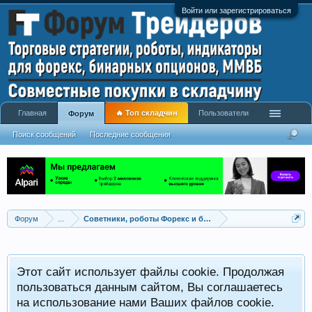
Войти или зарегистрироваться
Главная
🔥 Топ складчин
Пользователи
Форум
Поиск сообщений
Последние сообщения
Форум
...
Советники, роботы Форекс и бинарных опционов
Р
Этот сайт использует файлы cookie. Продолжая
x
С
пользоваться данным сайтом, Вы соглашаетесь
на использование нами Ваших файлов cookie.
V