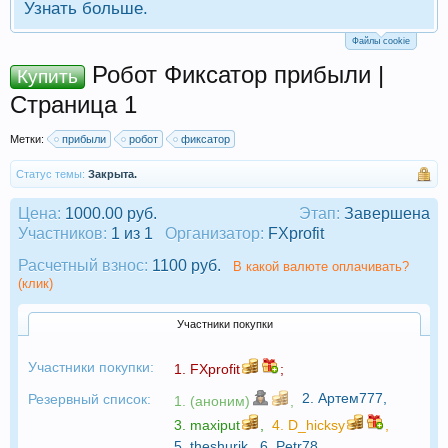
Узнать больше.
Файлы cookie
Робот Фиксатор прибыли |
Купить
Страница 1
Метки:
прибыли
робот
фиксатор
Статус темы:
Закрыта.
Цена:
1000.00 руб.
Этап:
Завершена
Участников:
1 из 1
Организатор:
FXprofit
Расчетный взнос:
1100 руб.
В какой валюте оплачивать?
(клик)
Участники покупки
Участники покупки:
1.
FXprofit
;
2.
Артем777
,
Резервный список:
1. (аноним)
,
3.
maxiput
,
4.
D_hicksy
,
5.
theshurik
,
6.
Petr78
,