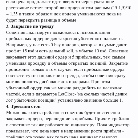
если цена продолжает идти вверх то через указанное
расстояние встает второй лок ордер лотом равным (15-1,5)/10
= 1,35 и таким образом лок ордера уменьшаются пока не
будет перекрыта разница в объеме.
3. Закрытие по тренду
Советник анализирует возможность использования
прибыльных ордеров для закрытия убыточного дальнего.
Например, у нас есть 5 buy ордеров, которые в сумме дают
профит 15 usd и есть дальний sell, в убытке 10 usd. Советник
закрывает этот дальний ордер и 5 прибыльных, тем самым
уменьшая просадку и объемы открытых позиций. Закрытие
происходит только в том случае, если прибыльные ордера
соответствуют направлению тренда, чтобы советник сразу
мог восполнить дисбаланс лок ордерами. При этом
убыточный ордер так же можно раздробить на несколько
частей, если в параметре LotClose-"на сколько частей делим
лот убыточной позиции" установлено значение больше 1.
4. Трейлингстоп
Можно включить трейлинг и советник будет постепенно
закрывать ордера, перешедшие в прибыль. Причем трейлинг
в советнике так же работает по индикатору. Пока индикатор
показывает, что цена идет в направлении роста прибыли -
трейлинг отключен, как только цена начинает разворот,