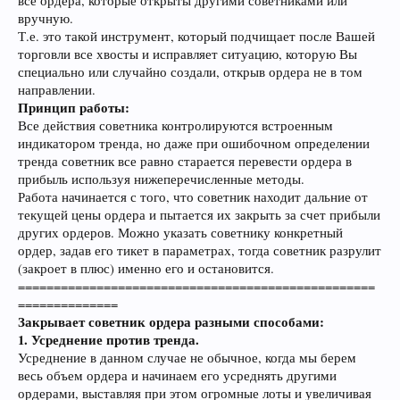
все ордера, которые открыты другими советниками или
вручную.
Т.е. это такой инструмент, который подчищает после Вашей
торговли все хвосты и исправляет ситуацию, которую Вы
специально или случайно создали, открыв ордера не в том
направлении.
Принцип работы:
Все действия советника контролируются встроенным
индикатором тренда, но даже при ошибочном определении
тренда советник все равно старается перевести ордера в
прибыль используя нижеперечисленные методы.
Работа начинается с того, что советник находит дальние от
текущей цены ордера и пытается их закрыть за счет прибыли
других ордеров. Можно указать советнику конкретный
ордер, задав его тикет в параметрах, тогда советник разрулит
(закроет в плюс) именно его и остановится.
==================================================
==============
Закрывает советник ордера разными способами:
1. Усреднение против тренда.
Усреднение в данном случае не обычное, когда мы берем
весь объем ордера и начинаем его усреднять другими
ордерами, выставляя при этом огромные лоты и увеличивая