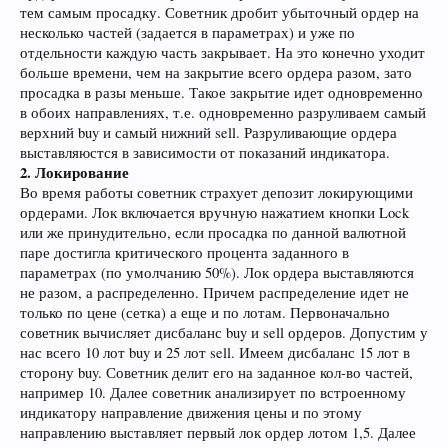
тем самым просадку. Советник дробит убыточный ордер на
несколько частей (задается в параметрах) и уже по
отдельности каждую часть закрывает. На это конечно уходит
больше времени, чем на закрытие всего ордера разом, зато
просадка в разы меньше. Такое закрытие идет одновременно
в обоих направлениях, т.е. одновременно разруливаем самый
верхний buy и самый нижний sell. Разруливающие ордера
выставляюстся в зависимости от показаний индикатора.
2. Локирование
Во время работы советник страхует депозит локирующими
ордерами. Лок включается вручную нажатием кнопки Lock
или же принудительно, если просадка по данной валютной
паре достигла критического процента заданного в
параметрах (по умолчанию 50%). Лок ордера выставляются
не разом, а распределенно. Причем распределение идет не
только по цене (сетка) а еще и по лотам. Первоначально
советник вычисляет дисбаланс buy и sell ордеров. Допустим у
нас всего 10 лот buy и 25 лот sell. Имеем дисбаланс 15 лот в
сторону buy. Советник делит его на заданное кол-во частей,
например 10. Далее советник анализирует по встроенному
индикатору направление движения цены и по этому
направлению выставляет первый лок ордер лотом 1,5. Далее