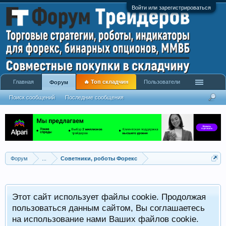
Войти или зарегистрироваться
Главная
🔥 Топ складчин
Пользователи
Форум
Поиск сообщений
Последние сообщения
Форум
...
Советники, роботы Форекс
Р
Этот сайт использует файлы cookie. Продолжая
x
С
пользоваться данным сайтом, Вы соглашаетесь
на использование нами Ваших файлов cookie.
V