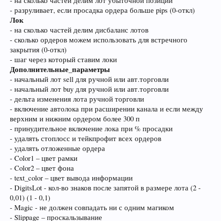
- на сколько частей делим лот убыточной позиции
- разруливает, если просадка ордера больше pips (0-откл)
Лок
- на сколько частей делим дисбаланс лотов
- сколько ордеров можем использовать для встречного
закрытия (0-откл)
- шаг через который ставим локи
Дополнительные_параметры
- начальный лот sell для ручной или авт.торговли
- начальный лот buy для ручной или авт.торговли
- дельта изменения лота ручной торговли
- включение автолока при расширении канала и если между
верхним и нижним ордером более 300 п
- принудительное включение лока при % просадки
- удалять стоплосс и тейкпрофит всех ордеров
- удалять отложенные ордера
- Color1 – цвет рамки
- Color2 – цвет фона
- text_color – цвет вывода информации
- DigitsLot - кол-во знаков после запятой в размере лота (2 -
0,01) (1 - 0,1)
- Magic - не должен совпадать ни с одним магиком
- Slippage – проскальзывание