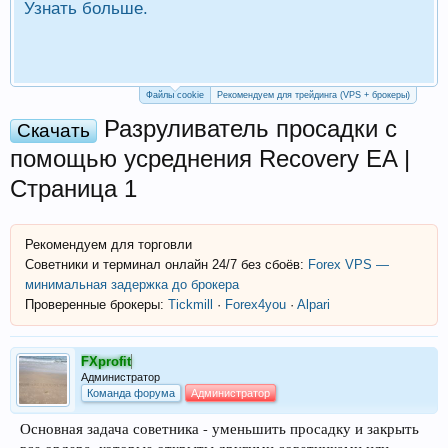
Узнать больше.
П
Р
Файлы cookie
Рекомендуем для трейдинга (VPS + брокеры)
Разруливатель просадки с
Скачать
помощью усреднения Recovery EA |
Страница 1
Рекомендуем для торговли
Советники и терминал онлайн 24/7 без сбоёв:
Forex VPS —
минимальная задержка до брокера
Проверенные брокеры:
Tickmill
·
Forex4you
·
Alpari
FXprofit
Администратор
Команда форума
Администратор
Основная задача советника - уменьшить просадку и закрыть