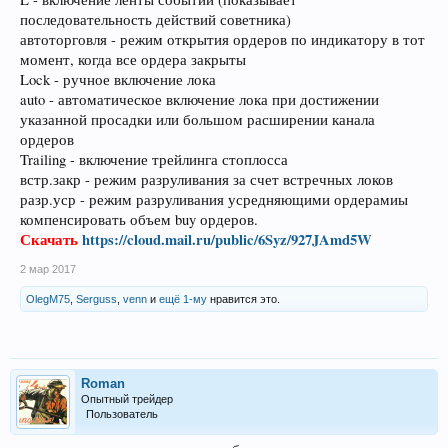
последовательность действий советника)
автоторговля - режим открытия ордеров по индикатору в тот
момент, когда все ордера закрыты
Lock - ручное включение лока
auto - автоматическое включение лока при достижении
указанной просадки или большом расширении канала
ордеров
Trailing - включение трейлинга стоплосса
встр.закр - режим разруливания за счет встречных локов
разр.уср - режим разруливания усредняющими ордерамиы
компенсировать объем buy ордеров.
Скачать
https://cloud.mail.ru/public/6Syz/927JAmd5W
2 мар 2017
OlegM75
,
Serguss
,
venn
и
ещё 1-му
нравится это.
Roman
Опытный трейдер
Пользователь