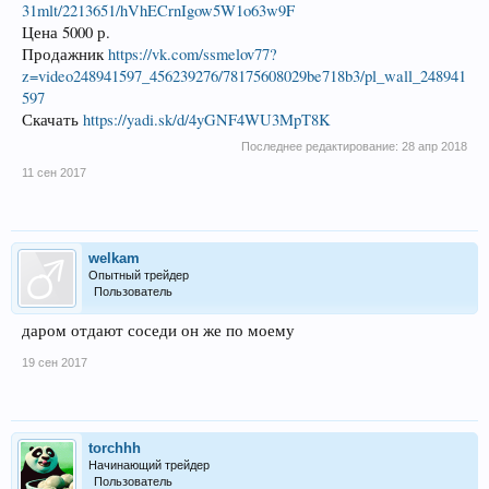
31mlt/2213651/hVhECrnIgow5W1o63w9F
Цена 5000 р.
Продажник
https://vk.com/ssmelov77?
z=video248941597_456239276/78175608029be718b3/pl_wall_248941
597
Скачать
https://yadi.sk/d/4yGNF4WU3MpT8K
Последнее редактирование:
28 апр 2018
11 сен 2017
welkam
Опытный трейдер
Пользователь
даром отдают соседи он же по моему
19 сен 2017
torchhh
Начинающий трейдер
Пользователь