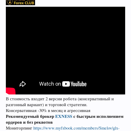
В стоимость входит 2 версии робота (консервативный и
разгонный вариант) и торговой стратегии.
Консервативная -30% в месяц и агрессивная
Рекомендуемый брокер
EXNESS
c быстрым исполнением
ордеров и без реквотов
Мониторпинг
https://www.myfxbook.com/members/Smelov/glx-