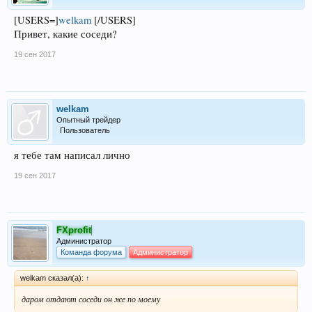
[USERS=]
welkam
[/USERS]
Привет, какие соседи?
19 сен 2017
welkam
Опытный трейдер
Пользователь
я тебе там написал лично
19 сен 2017
FXprofit
Администратор
Команда форума
Администратор
welkam сказал(а):
↑
даром отдают соседи он же по моему