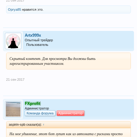
21 сен 2017
Oprya85
нравится это.
Artx999x
Опытный трейдер
Пользователь
Скрытый контент. Для просмотра Вы должны быть
зарегистрированным участником.
21 сен 2017
FXprofit
Администратор
Команда форума
Администратор
aspirin-spb сказал(а):
↑
На мое удивление, этот бот лупит как из автомата с рисками просто