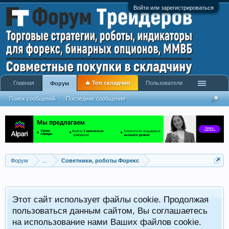
Войти или зарегистрироваться
Главная
🔥 Топ складчин
Пользователи
Форум
Поиск сообщений
Последние сообщения
Форум
...
Советники, роботы Форекс
Р
Этот сайт использует файлы cookie. Продолжая
x
С
пользоваться данным сайтом, Вы соглашаетесь
на использование нами Ваших файлов cookie.
V