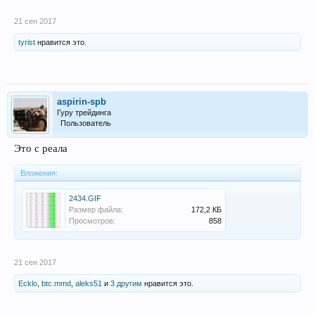
21 сен 2017
tyrist
нравится это.
aspirin-spb
Гуру трейдинга
Пользователь
Это с реала
Вложения:
2434.GIF
Размер файла:
172,2 КБ
Просмотров:
858
21 сен 2017
Ecklo
,
btc.mmd
,
aleks51
и
3 другим
нравится это.