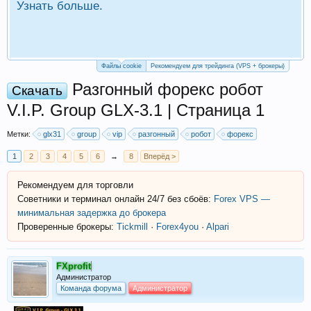
Узнать больше.
П
Р
Файлы cookie
Рекомендуем для трейдинга (VPS + брокеры)
Разгонный форекс робот
Скачать
V.I.P. Group GLX-3.1 | Страница 1
Метки:
glx31
group
vip
разгонный
робот
форекс
1
2
3
4
5
6
→
8
Вперёд >
Рекомендуем для торговли
Советники и терминал онлайн 24/7 без сбоёв:
Forex VPS —
минимальная задержка до брокера
Проверенные брокеры:
Tickmill
·
Forex4you
·
Alpari
FXprofit
Администратор
Команда форума
Администратор