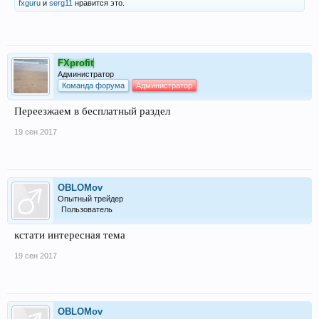
fxguru
и
serg11
нравится это.
FXprofit
Администратор
Команда форума
Администратор
Переезжаем в бесплатный раздел
19 сен 2017
OBLOMov
Опытный трейдер
Пользователь
кстати интересная тема
19 сен 2017
OBLOMov