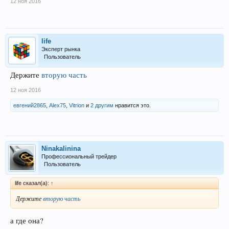
12 ноя 2016
life
Эксперт рынка
Пользователь
Держите
вторую часть
12 ноя 2016
евгений2865
,
Alex75
,
Vitrion
и
2 другим
нравится это.
Ninakalinina
Профессиональный трейдер
Пользователь
life сказал(а):
↑
Держите
вторую часть
а где она?