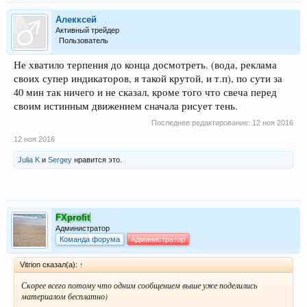
Алекксей
Активный трейдер
Пользователь
Не хватило терпения до конца досмотреть. (вода, реклама
своих супер индикаторов, я такой крутой, и т.п), по сути за
40 мин так ничего и не сказал, кроме того что свеча перед
своим истинным движением сначала рисует тень.
Последнее редактирование:
12 ноя 2016
12 ноя 2016
Julia K
и
Sergey
нравится это.
FXprofit
Администратор
Команда форума
Администратор
Vitrion сказал(а):
↑
Скорее всего потому что одним сообщением выше уже поделились
материалом бесплатно)