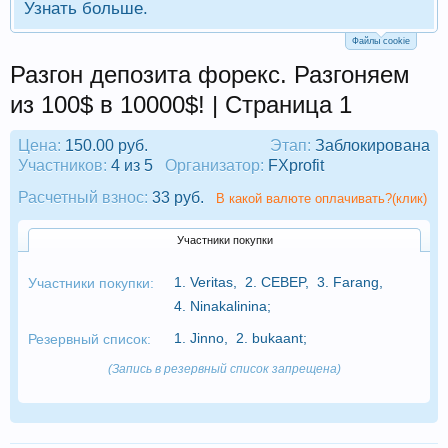
Узнать больше.
Файлы cookie
Разгон депозита форекс. Разгоняем
из 100$ в 10000$! | Страница 1
Цена:
150.00 руб.
Этап:
Заблокирована
Участников:
4 из 5
Организатор:
FXprofit
Расчетный взнос:
33 руб.
В какой валюте оплачивать?(клик)
Участники покупки
1.
Veritas
,
2.
CEBEP
,
3.
Farang
,
Участники покупки:
4.
Ninakalinina
;
1.
Jinno
,
2.
bukaant
;
Резервный список:
(Запись в резервный список запрещена)