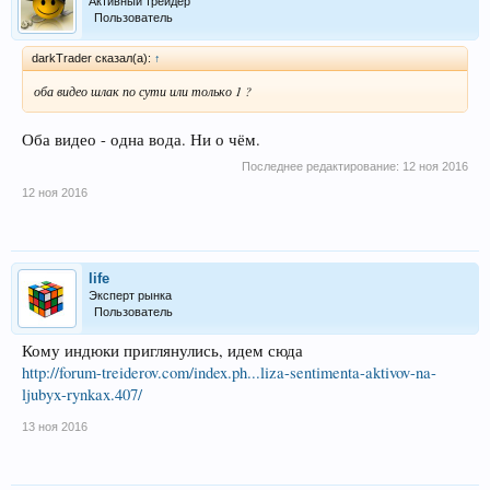
Активный трейдер
Пользователь
darkTrader сказал(а):
↑
оба видео шлак по сути или только 1 ?
Оба видео - одна вода. Ни о чём.
Последнее редактирование:
12 ноя 2016
12 ноя 2016
life
Эксперт рынка
Пользователь
Кому индюки приглянулись, идем сюда
http://forum-treiderov.com/index.ph...liza-sentimenta-aktivov-na-
ljubyx-rynkax.407/
13 ноя 2016