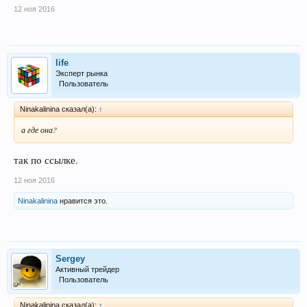
12 ноя 2016
life
Эксперт рынка
Пользователь
Ninakalinina сказал(а):
↑
а где она?
так по ссылке.
12 ноя 2016
Ninakalinina
нравится это.
Sergey
Активный трейдер
Пользователь
Ninakalinina сказал(а):
↑