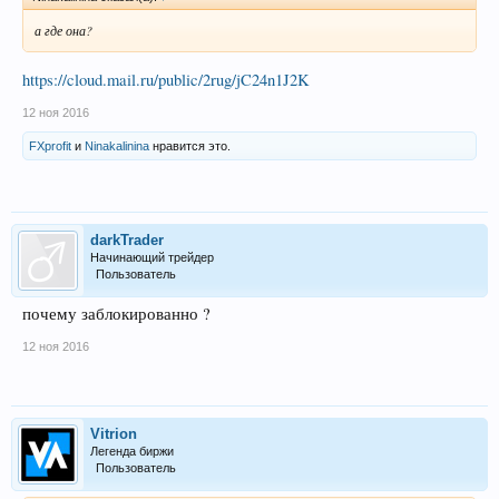
а где она?
https://cloud.mail.ru/public/2rug/jC24n1J2K
12 ноя 2016
FXprofit
и
Ninakalinina
нравится это.
darkTrader
Начинающий трейдер
Пользователь
почему заблокированно ?
12 ноя 2016
Vitrion
Легенда биржи
Пользователь