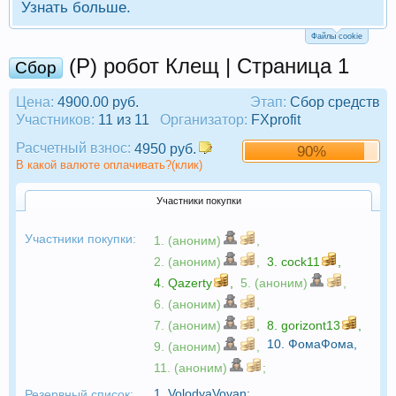
Узнать больше.
Файлы cookie
(Р) робот Клещ | Страница 1
Сбор
Цена:
4900.00 руб.
Этап:
Сбор средств
Участников:
11 из 11
Организатор:
FXprofit
Расчетный взнос:
4950 руб.
90%
В какой валюте оплачивать?(клик)
Участники покупки
Участники покупки:
1. (аноним)
,
2. (аноним)
,
3.
cock11
,
4.
Qazerty
,
5. (аноним)
,
6. (аноним)
,
7. (аноним)
,
8.
gorizont13
,
10.
ФомаФома
,
9. (аноним)
,
11. (аноним)
;
1.
VolodyaVovan
;
Резервный список: